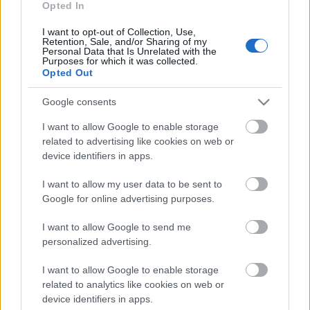
El futbolista francés estaba listado en el once titular del
Opted In
Atlético para jugar ante el Getafe en el Coliseum, pero se
I want to opt-out of Collection, Use,
cayó del equipo tras sufrir molestias en el calentamiento.
Retention, Sale, and/or Sharing of my
Personal Data that Is Unrelated with the
Finalmente, las dolencias de Lenglet no son graves y ha
Purposes for which it was collected.
entrado en la convocatoria para jugar la vuelta de
Opted Out
Champions ante el Real Madrid.
Google consents
El 11 ideal de la jornada 27
I want to allow Google to enable storage
related to advertising like cookies on web or
Mauro Arambarri lidera el 11 ideal
device identifiers in apps.
Comunio de la jornada 27 tras su
doblete y 18 puntos conseguidos
I want to allow my user data to be sent to
ante el Atlético.
Google for online advertising purposes.
I want to allow Google to send me
personalized advertising.
Sivera, expulsado y golpe en la cabeza
I want to allow Google to enable storage
related to analytics like cookies on web or
device identifiers in apps.
El portero del Alavés no tuvo fortuna en el heroico triunfo de