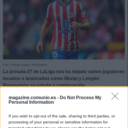
Foto: © imago images / Pressinphoto
La jornada 27 de LaLiga nos ha dejado varios jugadores
tocados o lesionados como Muriqi y Lenglet.
Repasamos su estado a continuación.
Muriqi, sustituido por fatiga
magazine.comunio.es -
Do Not Process My
Personal Information
El Mallorca consiguió un meritorio empate en San Mamés
If you wish to opt-out of the sale, sharing to third parties, or
en un choque en el que Muriqi acabó sustituido por
processing of your personal or sensitive information for
problemas físicos. El delantero kosovar sufrió «una
targeted advertising by us, please use the below opt-out