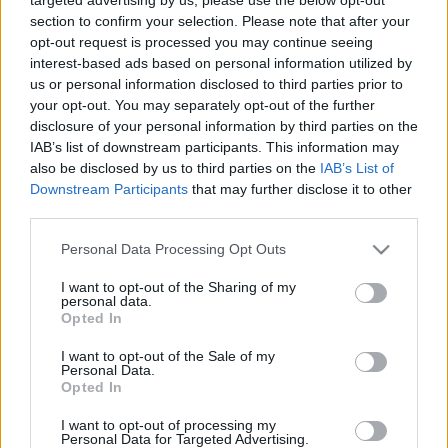
hiperextensión de la rodilla», según confirmó Jagoba
section to confirm your selection. Please note that after your
Arrasate en la rueda de prensa post-partido, aunque ese no
opt-out request is processed you may continue seeing
fue el motivo de la sustitución, sino «fatiga». Por tanto, no
interest-based ads based on personal information utilized by
tiene lesión de consideración y estará disponible para el
us or personal information disclosed to third parties prior to
your opt-out. You may separately opt-out of the further
próximo partido de los bermellones.
disclosure of your personal information by third parties on the
Rubén Vargas no jugó por molestias
IAB’s list of downstream participants. This information may
also be disclosed by us to third parties on the
IAB’s List of
Downstream Participants
that may further disclose it to other
El Sevilla ganó a la Real por 0-1 en un partido en el que
third parties.
sorprendió que Rubén Vargas, un habitual en las
alineaciones de García Pimienta, no disputara ningún
Please note that this website/app uses one or more Google
Personal Data Processing Opt Outs
services and may gather and store information including but
minuto. La razón de esta decisión fueron unas molestias en
not limited to your visit or usage behaviour. You may click to
I want to opt-out of the Sharing of my
la cadera sufridas por el internacional suizo la semana
personal data.
grant or deny consent to Google and its third-party tags to
pasada. Vargas pasará pruebas para determinar si sufre
Opted In
use your data for below specified purposes in below Google
alguna lesión de gravedad que le haga perderse la jornada
consent section.
I want to opt-out of the Sale of my
28.
Personal Data.
Opted In
Lenglet, baja de última hora
I want to opt-out of processing my
Personal Data for Targeted Advertising.