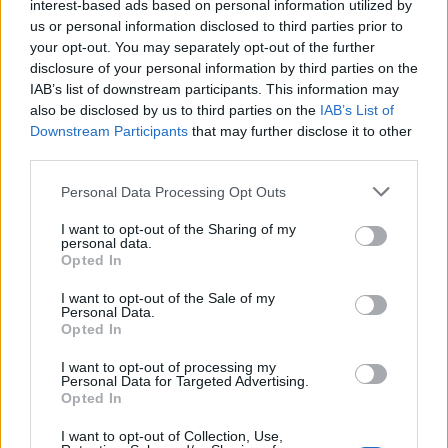
interest-based ads based on personal information utilized by
nota positiva de los de Cervera y volvió a marcar. Cala tuvo
us or personal information disclosed to third parties prior to
minutos tras superar su lesión, así como el nuevo fichaje
your opt-out. You may separately opt-out of the further
Martín Calderón.
disclosure of your personal information by third parties on the
IAB’s list of downstream participants. This information may
also be disclosed by us to third parties on the
IAB’s List of
Recomendaciones de compra – Cádiz: jugadores
Downstream Participants
that may further disclose it to other
interesantes por menos de 2M
third parties.
El Cádiz volverá a buscar la
permanencia tras no haber sufrido
Please note that this website/app uses one or more Google
Personal Data Processing Opt Outs
durante la pasada campaña. Estas
services and may gather and store information including but
son nuestras tres
not limited to your visit or usage behaviour. You may click to
I want to opt-out of the Sharing of my
personal data.
recomendaciones de compra para
grant or deny consent to Google and its third-party tags to
Opted In
Comunio a un precio muy
use your data for below specified purposes in below Google
asequible.
consent section.
I want to opt-out of the Sale of my
Personal Data.
Opted In
Granada 3 – Balompédica Linense 0
I want to opt-out of processing my
Personal Data for Targeted Advertising.
Opted In
Goles:
1-0 Foulquier (52′), 2-0 Loren p.p. (69′), 3-0 Bacca
(72′).
I want to opt-out of Collection, Use,