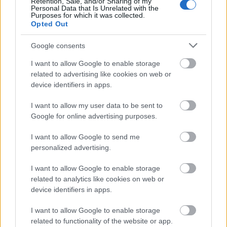
Retention, Sale, and/or Sharing of my
Personal Data that Is Unrelated with the
Alineación Granada:
Aarón; Foulquier, Duarte, Germán,
Purposes for which it was collected.
Neva; Víctor Díaz, Monchu, Luis Milla, Puertas, Machís,
Opted Out
Jorge Molina.
Google consents
También jugaron
: Pepe Sánchez, Luis Abram, Quini, Isma
I want to allow Google to enable storage
Ruiz, Montoro, Soro, Luis Suárez, Bacca.
related to advertising like cookies on web or
device identifiers in apps.
Análisis
: contundente victoria del Granada ante la Balona
en un encuentro en el que Robert siguió apostando por un
I want to allow my user data to be sent to
4-3-3 (o 4-1-4-1). Víctor Díaz jugó en el centro del campo de
Google for online advertising purposes.
pivote defensivo, ya que el técnico nazarí decidió dar
descanso a Gonalons y no usó a Montoro hasta el segundo
I want to allow Google to send me
tiempo. Antonio Puertas fue el jugador rojiblanco más
personalized advertising.
destacado.
I want to allow Google to enable storage
related to analytics like cookies on web or
Recomendaciones de compra - Granada: calidad a
device identifiers in apps.
buen precio
I want to allow Google to enable storage
El Granada afronta una nueva
related to functionality of the website or app.
etapa tras la marcha de Diego