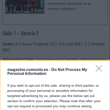
bermellones quedarse en la
máxima categoría?
Cádiz 1 – Almería 2
Goles:
0-1 Arnau Puigmal (15′), 0-2 Lazo (64′), 1-2 Osmajic
(90′).
Alineación Cádiz:
Juan Flere; Iza Carcelén, Marcos Mauro,
Fali, Arzamendia; Jonsson, José Mari, Chapela, Perea,
magazine.comunio.es -
Do Not Process My
Salvi; Lozano.
Personal Information
También jugaron
: Akapo, Cala, Espino, Alarcón, Osmajic,
If you wish to opt-out of the sale, sharing to third parties, or
Negredo, Martín Calderón.
processing of your personal or sensitive information for
targeted advertising by us, please use the below opt-out
Análisis
: nueva derrota del Cádiz que sigue con su
section to confirm your selection. Please note that after your
viacrucis de malos resultados en pretemporada. En esta
opt-out request is processed you may continue seeing
ocasión cayeron con claridad ante el Almería. Osmajic fue la