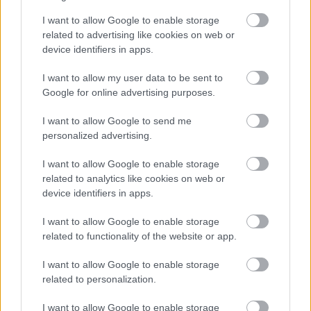
Fuenlabrada 0 – Getafe 1
I want to allow Google to enable storage
related to advertising like cookies on web or
Goles:
0-1 Chema (85′).
device identifiers in apps.
Alineación Getafe:
Yáñez; Iglesias, Djené, Ignasi Miquel,
I want to allow my user data to be sent to
Olivera; Hugo Duro, Arambarri, Timor, Josete Miranda; Mata,
Google for online advertising purposes.
Macías.
I want to allow Google to send me
También jugaron:
Chema, Nyom, Patrick, Miguel Ángel,
personalized advertising.
Koffi, Mamor.
I want to allow Google to enable storage
Análisis
: nueva victoria del Getafe en un encuentro en el
related to analytics like cookies on web or
que Michel reservó algunos jugadores ya que al día
device identifiers in apps.
siguiente tenían un nuevo amistoso contra el Rayo.
Arambarri por fin jugó en la presente pretemporada y fue
I want to allow Google to enable storage
titular.
related to functionality of the website or app.
I want to allow Google to enable storage
Recomendaciones de compra - Getafe: tres
related to personalization.
jugadores que pueden destacar en 21/22
El Getafe afronta la nueva
I want to allow Google to enable storage