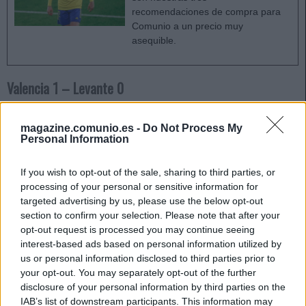
recomendaciones de compra para
Comunio a un precio muy
asequible.
Valencia 1 – Levante 0
Goles:
1-0 Alderete (71′).
magazine.comunio.es -
Do Not Process My
Personal Information
Alineación Valencia:
Mamardashvili; Correia, Alderete,
Diakhaby, Vázquez; Guillamón, Burlamaqui, Jason, Gayá;
If you wish to opt-out of the sale, sharing to third parties, or
Guedes, Maxi Gómez
processing of your personal or sensitive information for
targeted advertising by us, please use the below opt-out
También jugaron
: Paulista, Sobrino, Cheryshev, Vallejo,
section to confirm your selection. Please note that after your
López, Guerra y Menargues.
opt-out request is processed you may continue seeing
interest-based ads based on personal information utilized by
Alineación Levante
: Cárdenas; Son, Pier, Vezo, Clerc;
us or personal information disclosed to third parties prior to
Radoja, Campaña, Bardhi, De Frutos; Roger, Soldado.
your opt-out. You may separately opt-out of the further
disclosure of your personal information by third parties on the
También jugaron
: Morales, Malsa, Dani Gómez, Postigo,
IAB’s list of downstream participants. This information may