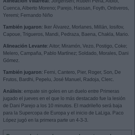
Alineación Villarreal:
Jorgensen; Rubén Peña, Albiol,
Cuenca, Alberto Moreno; Parejo, Hassan, Foyth, Ontiveros,
Yeremi; Fernando Niño
También jugaron
: Iker Álvarez, Morlanes, Millán, Iosifov,
Capoue, Trigueros, Mandi, Pedraza, Baena, Chakla, Mario.
Alineación Levante
: Aitor; Miramón, Vezo, Postigo, Coke;
Melero, Campaña, Pablo Martínez; Soldado, Morales, Dani
Gómez.
También jugaron
: Ferni, Cantero, Pier, Roger, Son, De
Frutos, Bardhi, Pepelu, José Manuel, Radoja, Clerc.
Análisis
: empate sin goles en un duelo entre Primeras
jugado el jueves en el que lo más destacado fue la lesión
de Dani Parejo a los 10 minutos. El madrileño será baja
para la Supercopa de Europa y el inicio de LaLiga. Paco
López jugó en la primera parte un 4-3-3.