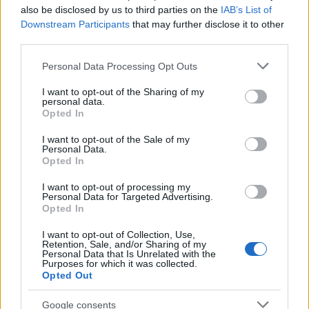
Miramón, Melero, Pablo Martínez, Coke, Cantero.
also be disclosed by us to third parties on the
IAB’s List of
Downstream Participants
that may further disclose it to other
Análisis
: un gol de Alderete dio la victoria al Valencia en un
third parties.
duro derbi en el que los granotas se quedaron con 10 por
expulsión de Malsa en el segundo tiempo. No pareció un
Please note that this website/app uses one or more Google
Personal Data Processing Opt Outs
amistoso de pretemporada por la intensidad empleada por
services and may gather and store information including but
not limited to your visit or usage behaviour. You may click to
I want to opt-out of the Sharing of my
los dos equipos. Fue el segundo partido seguido del
personal data.
grant or deny consent to Google and its third-party tags to
Levante en 24 horas.
Opted In
use your data for below specified purposes in below Google
consent section.
I want to opt-out of the Sale of my
Recomendaciones de compra - Valencia: tres
Personal Data.
opciones interesantes por poco dinero
Opted In
El Valencia afronta una nueva era
I want to opt-out of processing my
de la mano de José Bordalás.
Personal Data for Targeted Advertising.
Opted In
Estos tres futbolistas podrían ser
vitales para el técnico en su primer
I want to opt-out of Collection, Use,
año como entrenador
Retention, Sale, and/or Sharing of my
valencianista y su valor en
Personal Data that Is Unrelated with the
Purposes for which it was collected.
Comunio no es demasiado alto.
Opted Out
Google consents