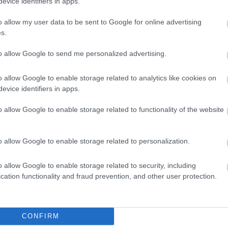
evice identifiers in apps.
o allow my user data to be sent to Google for online advertising
s.
¿Koundé?, Marcos Acuña; Fernando, Papu Gómez
syri, Ocampos.
to allow Google to send me personalized advertising.
o allow Google to enable storage related to analytics like cookies on
evice identifiers in apps.
o allow Google to enable storage related to functionality of the website
mez.
n Jordán, Papu Gómez, Rakitic.
o allow Google to enable storage related to personalization.
o allow Google to enable storage related to security, including
cation functionality and fraud prevention, and other user protection.
invierno, la parroquia sevillista espera mucho de
 en Sevilla como uno de los mejores jugadores de la
alidad y visión de juego con cuentagotas. El ex del
tular) en los que marcó 3 goles y dio una asistencia.
CONFIRM
rtido, una media que podría mejorar esta