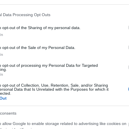
ercado no han acabado y aún pueden salir jugadores
 negociando con el Chelsea la salida de Jules Koundé
l Data Processing Opt Outs
alen estos jugadores, un central (o dos), un lateral
en la capital andaluza. Entre los jugadores que
o opt-out of the Sharing of my personal data.
ía, Joselu del Alavés y el central Zouma (Chelsea).
In
 de que los de Lopetegui seguirán teniendo una
o opt-out of the Sale of my Personal Data.
poner contra las cuerdas a cualquiera, gracias a un
In
rato por el balón y el fútbol ofensivo no se negocia.
to opt-out of processing my Personal Data for Targeted
ing.
tercera temporada seguida en el Top 6?
In
buscará esta temporada repetir las dos últimas
o opt-out of Collection, Use, Retention, Sale, and/or Sharing
as y quedar entre los 6 primeros para seguir jugando
ersonal Data that Is Unrelated with the Purposes for which it
lected.
a. Los de Imanol cuentan con una plantilla joven que
Out
rprender a cualquiera.
consents
o allow Google to enable storage related to advertising like cookies on