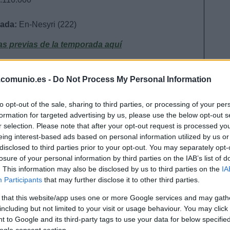
sada:
En-Nesyri (222)
as previas de la temporada aquí
.comunio.es -
Do Not Process My Personal Information
 casi de sobresaliente. Los de Lopetegui estuvieron
altos peleando con Atlético, Real Madrid y
to opt-out of the sale, sharing to third parties, or processing of your per
arta posición, a 2 puntos del tercer puesto y con
formation for targeted advertising by us, please use the below opt-out s
r selection. Please note that after your opt-out request is processed y
sificado. El lunar hispalense fue la Champions,
eing interest-based ads based on personal information utilized by us or
Borussia Dortmund, y la eliminación en semifinales
disclosed to third parties prior to your opt-out. You may separately opt-
losure of your personal information by third parties on the IAB’s list of
. This information may also be disclosed by us to third parties on the
IA
el conjunto andaluz sigue con el mismo bloque del
Participants
that may further disclose it to other third parties.
rtero Marko Dmitrovic y el atacante Erik Lamela. Por
s de rotación como Sergi Gómez, Franco Vázquez,
 that this website/app uses one or more Google services and may gath
se ha ido traspasado al Tottenham por 25 millones
including but not limited to your visit or usage behaviour. You may click 
 to Google and its third-party tags to use your data for below specifi
o Lamela.
ogle consent section.