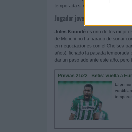
temporada si rinde a su mejor nivel.
Jugador joven a seguir
Jules Koundé
es uno de los mejores
de Monchi no ha parado de sonar con 
en negociaciones con el Chelsea par
años), fichado la pasada temporada p
dar un paso adelante este año, pero
Previas 21/22 - Betis: vuelta a 
El primer
verdiblan
temporad