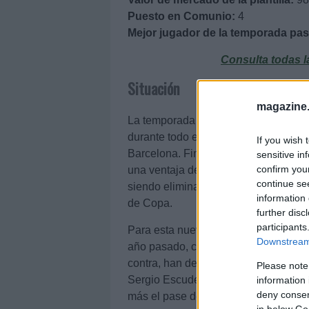
Puesto en Comunio:
4
Mejor jugador de la temporada pa
Consulta todas l
Situación
magazine
La temporada 2020/21 del Sevilla fue
durante todo el curso en los puestos 
If you wish 
Barcelona. Finalmente acabaron en cu
sensitive in
confirm you
una ventaja de 15 sobre el quinto cla
continue se
siendo eliminados en octavos por el 
information 
de Copa.
further disc
participants
Para esta nueva temporada 2021/22, 
Downstream 
año pasado, con las adiciones del po
contra, han dejado el club jugadore
Please note
Sergio Escudero o un Bryan Gil que 
information 
deny consent
más el pase del anteriormente citad
in below Go