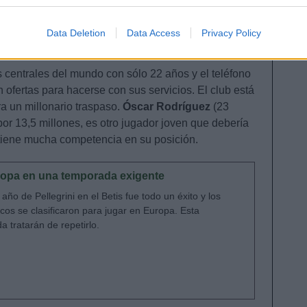
Data Deletion
Data Access
Privacy Policy
 centrales del mundo con sólo 22 años y el teléfono
ofertas para hacerse con sus servicios. El club está
a un millonario traspaso.
Óscar Rodríguez
(23
or 13,5 millones, es otro jugador joven que debería
 tiene mucha competencia en su posición.
Europa en una temporada exigente
 año de Pellegrini en el Betis fue todo un éxito y los
cos se clasificaron para jugar en Europa. Esta
a tratarán de repetirlo.