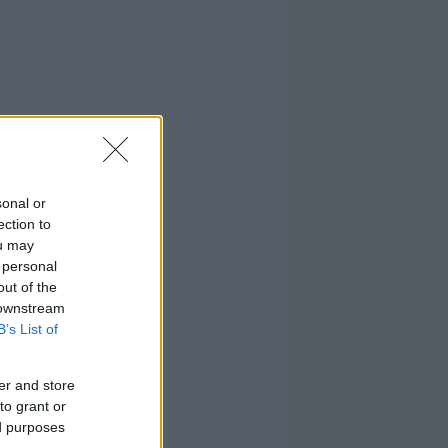
sonal or
ection to
ou may
 personal
out of the
 downstream
B’s List of
er and store
to grant or
ed purposes