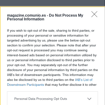
magazine.comunio.es -
Do Not Process My
Personal Information
If you wish to opt-out of the sale, sharing to third parties, or
processing of your personal or sensitive information for
targeted advertising by us, please use the below opt-out
section to confirm your selection. Please note that after your
opt-out request is processed you may continue seeing
interest-based ads based on personal information utilized by
us or personal information disclosed to third parties prior to
your opt-out. You may separately opt-out of the further
disclosure of your personal information by third parties on the
IAB’s list of downstream participants. This information may
Previas 21/22 – Real Sociedad: ¿tercera temporada seguida en
also be disclosed by us to third parties on the
IAB’s List of
el Top 6?
Downstream Participants
that may further disclose it to other
8. agosto 2021 Por
Jesus Gallo
third parties.
La Real buscará esta temporada repetir las dos últimas temporadas y
Please note that this website/app uses one or more Google
Personal Data Processing Opt Outs
quedar entre los 6 primeros para seguir jugando en Europa. Los de
services and may gather and store information including but
Imanol cuentan con una plantilla joven que puede sorprender a