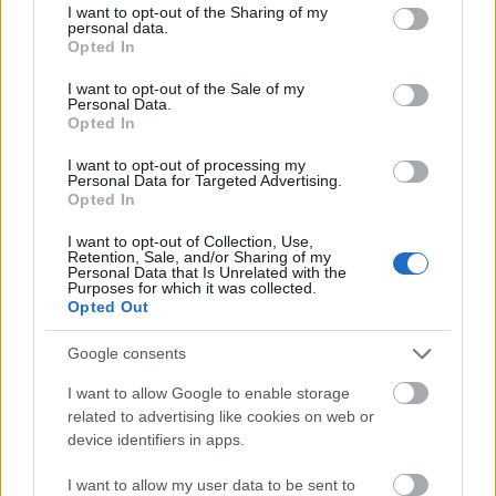
not limited to your visit or usage behaviour. You may click to
I want to opt-out of the Sharing of my
cualquiera.
personal data.
grant or deny consent to Google and its third-party tags to
Leer más »
Opted In
use your data for below specified purposes in below Google
consent section.
I want to opt-out of the Sale of my
Personal Data.
Opted In
I want to opt-out of processing my
Personal Data for Targeted Advertising.
Opted In
I want to opt-out of Collection, Use,
Retention, Sale, and/or Sharing of my
Personal Data that Is Unrelated with the
Purposes for which it was collected.
Opted Out
Google consents
I want to allow Google to enable storage
related to advertising like cookies on web or
device identifiers in apps.
Previas 21/22 – Betis: vuelta a Europa en una temporada
exigente
I want to allow my user data to be sent to