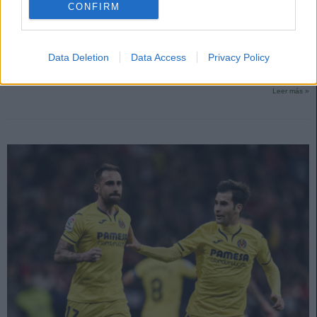
CONFIRM
Previas 21/22 – Valencia: ¿Bordalás como solución a la crisis?
7. agosto 2021 Por
Jorge Antón
Data Deletion
Data Access
Privacy Policy
El Valencia inicia una nueva temporada llena de incertidumbre y con la
esperanza de que la llegada de Bordalás mejore sus prestaciones.
Leer más »