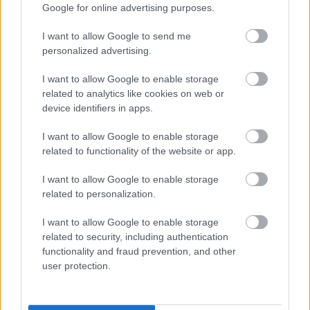
Google for online advertising purposes.
7. agosto 2021 Por
Jesus Gallo
El primer año de Pellegrini en el Betis fue todo un éxito y los
I want to allow Google to send me
verdiblancos se clasificaron para jugar en Europa. Esta temporada
personalized advertising.
tratarán de repetirlo.
Leer más »
I want to allow Google to enable storage
related to analytics like cookies on web or
device identifiers in apps.
I want to allow Google to enable storage
related to functionality of the website or app.
I want to allow Google to enable storage
related to personalization.
I want to allow Google to enable storage
related to security, including authentication
functionality and fraud prevention, and other
user protection.