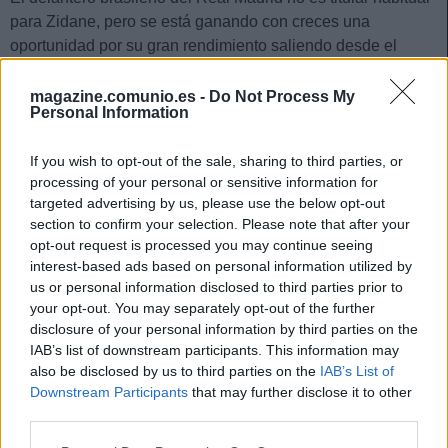
para Zidane, pero se está ganando con creces una
oportunidad por su gran rendimiento saliendo desde el
banquillo. En los últimos cuatro partidos ha repartido 3
asistencias y sumado 25 puntos, 6,50 de media.
magazine.comunio.es -
Do Not Process My
Personal Information
Con la posible baja de Hazard por COVID, el mal momento
de Asensio y el largo viaje de vuelta que le espera a
If you wish to opt-out of the sale, sharing to third parties, or
Vinicius tras jugar con Brasil, podría ser titular en la jornada
processing of your personal or sensitive information for
targeted advertising by us, please use the below opt-out
10. Curiosamente lleva más puntos totales que su
section to confirm your selection. Please note that after your
compatriota y Marco Asensio pese a haber jugado sólo un
opt-out request is processed you may continue seeing
partido desde el inicio.
interest-based ads based on personal information utilized by
Marcos André (Valladolid, 1.800.000)
us or personal information disclosed to third parties prior to
your opt-out. You may separately opt-out of the further
disclosure of your personal information by third parties on the
17 puntos en los dos últimos partidos es la carta de
IAB’s list of downstream participants. This information may
presentación del delantero más certero del Real Valladolid
also be disclosed by us to third parties on the
IAB’s List of
en lo que llevamos de curso. Seguirá como titular y cotiza al
Downstream Participants
that may further disclose it to other
alza, en una semana ha subido 700.000 euros su valor. Una
third parties.
de las mayores gangas para la delantera que ofrece el
Please note that this website/app uses one or more Google