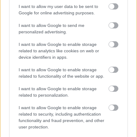
I want to allow my user data to be sent to
El nuevo técnico suele jugar con dos delanteros y el Celta
Google for online advertising purposes.
sólo dispone de Iago Aspas y él para cumplir esa función,
I want to allow Google to send me
por lo que a expensas de que llegue algún jugador para
personalized advertising.
completar esa posición (suena Mandzukic), debería ser
titular.
I want to allow Google to enable storage
Roberto Soldado (Granada, 2.290.000)
related to analytics like cookies on web or
device identifiers in apps.
El veterano delantero volvió a jugar en la jornada 9 tras
I want to allow Google to enable storage
recuperarse del COVID-19 y se espera que sea un habitual
related to functionality of the website or app.
en los partidos de los nazaríes, ya sea saliendo como titular
o desde el banquillo por las rotaciones de Diego Martínez.
I want to allow Google to enable storage
related to personalization.
Esta temporada tiene una media de 3,4 puntos por partido,
inferior a los 4,57 que promedió en la 2019/20, pero está a
I want to allow Google to enable storage
buen precio.
related to security, including authentication
functionality and fraud prevention, and other
¡Compra! Defensas titulares por 2 millones
user protection.
¿Necesitas reforzar la defensa con