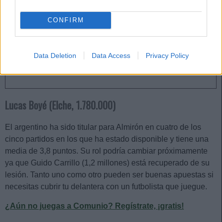
un jugador bueno, bonito y
barato? En este artículo te
CONFIRM
traemos varios defensas de
menos de 2 millones que suelen
ser titulares en sus equipos y
Data Deletion
Data Access
Privacy Policy
tienen una media de 4 o más
puntos en las últimas jornadas.
Lucas Boyé (Elche, 1.780.000)
El argentino ha sido titular para Almirón en cuatro de los
cinco partidos en los que ha estado disponible y tiene una
media de 3,8 puntos. Su rol podría cambiar próximamente
ya que Guido Carrillo (1,2 millones) está recuperado de su
lesión. Tanto uno como otro pueden ser buenas apuestas si
necesitas cubrir tu delantera con un futbolista que juegue.
¿Aún no juegas a Comunio? Regístrate, ¡gratis!