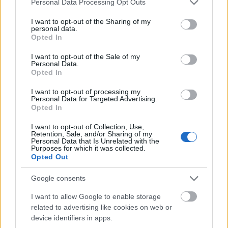
Personal Data Processing Opt Outs
mercado.
services and may gather and store information including but
not limited to your visit or usage behaviour. You may click to
I want to opt-out of the Sharing of my
personal data.
Puntos a buen precio: cinco centrocampistas en
grant or deny consent to Google and its third-party tags to
Opted In
forma
use your data for below specified purposes in below Google
consent section.
I want to opt-out of the Sale of my
¿Buenas puntuaciones sin
Personal Data.
marcar? Eso es lo que busca todo
Opted In
manager de Comunio. Estos cinco
centrocampistas están en forma y
I want to opt-out of processing my
Personal Data for Targeted Advertising.
han puntuado bien en las últimas
Opted In
jornadas sin marcar o asistir,
además de tener un valor
I want to opt-out of Collection, Use,
asequible. ¡A por ellos!
Retention, Sale, and/or Sharing of my
Personal Data that Is Unrelated with the
Purposes for which it was collected.
Opted Out
Santi Mina (Celta, 2.420.000)
Google consents
La llegada de Coudet puede ser un punto de inflexión en la
I want to allow Google to enable storage
importancia del delantero en el once celeste. Hasta ahora
related to advertising like cookies on web or
ha participado en ocho partidos, siendo titular en tres de
device identifiers in apps.
ellos. En el último, marcó su primer gol de la temporada.