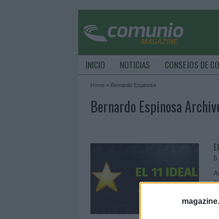
INICIO
NOTICIAS
CONSEJOS DE C
Home
»
Bernardo Espinosa
Bernardo Espinosa Archiv
E
5
A
l
magazine