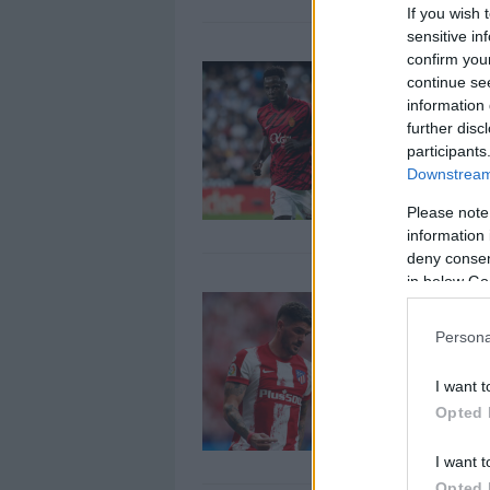
If you wish 
sensitive in
confirm you
C
continue se
1
information 
further disc
S
j
participants
v
Downstream 
Please note
information 
deny consent
in below Go
L
2
Persona
L
R
I want t
1
Opted 
I want t
Opted 