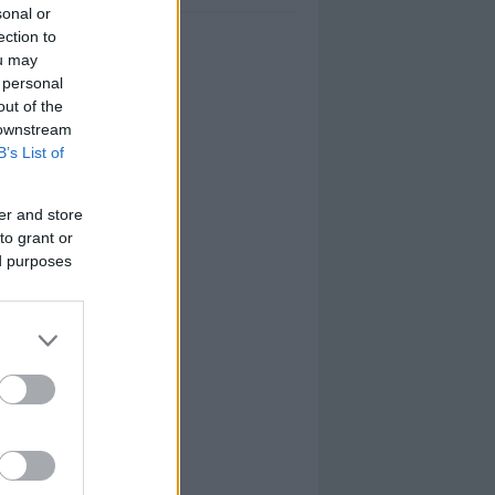
sonal or
ection to
ou may
 personal
out of the
 downstream
B’s List of
er and store
to grant or
ed purposes