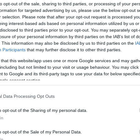
to opt-out of the sale, sharing to third parties, or processing of your per
formation for targeted advertising by us, please use the below opt-out s
r selection. Please note that after your opt-out request is processed y
inco fichajes ‘low cost’ para la jornada 18
eing interest-based ads based on personal information utilized by us or
8. enero 2023 Por
Jesus Gallo
|
disclosed to third parties prior to your opt-out. You may separately opt-
losure of your personal information by third parties on the IAB’s list of
i necesitas fichajes 'low cost' para completar tu equipo de la
ornada 18, en este artículo te presentamos cinco opciones que
. This information may also be disclosed by us to third parties on the
IA
alen menos de 1 millón de euros.
Participants
that may further disclose it to other third parties.
Leer más »
 that this website/app uses one or more Google services and may gath
including but not limited to your visit or usage behaviour. You may click 
 to Google and its third-party tags to use your data for below specifi
ogle consent section.
a última hora de la jornada 15 de LaLiga (22/23)
8. diciembre 2022 Por
Jesus Gallo
|
l Data Processing Opt Outs
aLiga vuelve este jueves tras el parón por el Mundial.
epasamos algunas de las noticias de última hora de la jornada
o opt-out of the Sharing of my personal data.
5.
In
Leer más »
o opt-out of the Sale of my Personal Data.
In