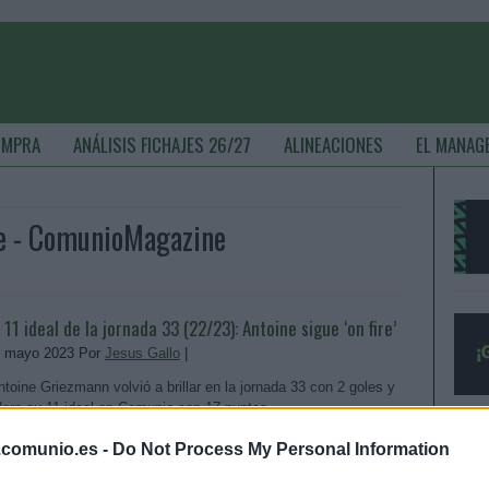
OMPRA
ANÁLISIS FICHAJES 26/27
ALINEACIONES
EL MANAG
e - ComunioMagazine
l 11 ideal de la jornada 33 (22/23): Antoine sigue ‘on fire’
. mayo 2023 Por
Jesus Gallo
|
ntoine Griezmann volvió a brillar en la jornada 33 con 2 goles y
idera su 11 ideal en Comunio con 17 puntos.
Leer más »
.comunio.es -
Do Not Process My Personal Information