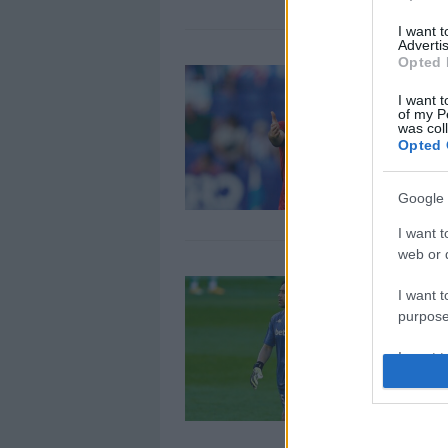
I want 
Advertis
Opted 
L
1
I want t
of my P
¡
was col
Opted 
R
e
Google 
I want t
web or d
L
I want t
1
purpose
¡
R
I want 
e
I want t
web or d