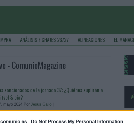
OMPRA
ANÁLISIS FICHAJES 26/27
ALINEACIONES
EL MANAG
ve - ComunioMagazine
os sancionados de la jornada 37: ¿Quiénes suplirán a
itsel & cía?
7. mayo 2024 Por
Jesus Gallo
|
cho jugadores se perderán la jornada 37 de LaLiga 23/24 al
star sancionados, entre ellos Álex Baena y los rojiblancos
.comunio.es -
Do Not Process My Personal Information
iménez y Witsel. ¿Quiénes les reemplazarán en sus
espectivos equipos?