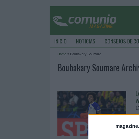
INICIO
NOTICIAS
CONSEJOS DE C
Home
»
Boubakary Soumare
Boubakary Soumare Archi
L
W
1
O
e
magazine
G
r