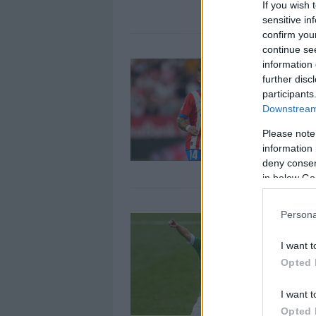
If you wish 
sensitive in
confirm you
continue se
L
information 
A
further disc
participants
1
Downstream 
T
e
Please note
l
information 
deny consent
in below Go
Persona
L
7
I want t
¡
Opted 
R
e
I want t
Opted 