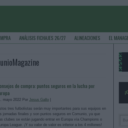
OMPRA
ANÁLISIS FICHAJES 26/27
ALINEACIONES
EL MANAG
munioMagazine
onsejos de compra: puntos seguros en la lucha por
uropa
1. mayo 2022 Por
Jesus Gallo
|
stos tres futbolistas serán muy importantes para sus equipos en
as jornadas finales y son puntos seguros en Comunio, ya que
us clubes se están jugando entrar en Europa vía Champions o
uropa League. ¡Y su valor de valor es inferior a los 4 millones!