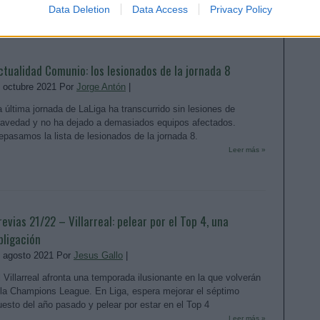
Data Deletion
Data Access
Privacy Policy
ctualidad Comunio: los lesionados de la jornada 8
. octubre 2021 Por
Jorge Antón
|
a última jornada de LaLiga ha transcurrido sin lesiones de
ravedad y no ha dejado a demasiados equipos afectados.
epasamos la lista de lesionados de la jornada 8.
Leer más »
revias 21/22 – Villarreal: pelear por el Top 4, una
bligación
. agosto 2021 Por
Jesus Gallo
|
l Villarreal afronta una temporada ilusionante en la que volverán
 la Champions League. En Liga, espera mejorar el séptimo
uesto del año pasado y pelear por estar en el Top 4
Leer más »