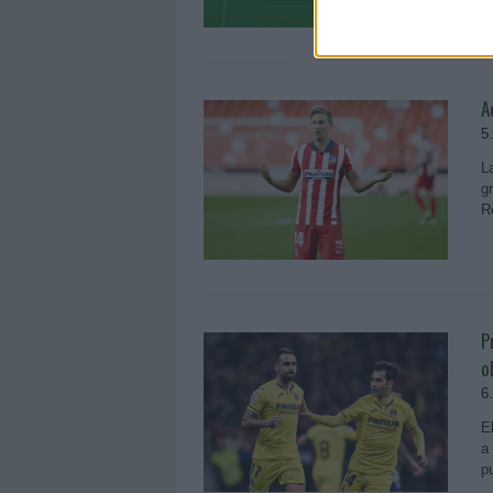
A
5
L
g
R
P
o
6
E
a
p