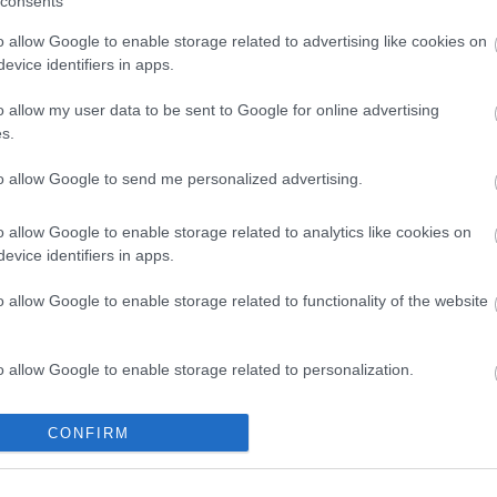
consents
-2 y cuenta con cuatro representantes en el mejor equipo, entre
llos los goleadores Boulaye Dia y Gerard Moreno.
o allow Google to enable storage related to advertising like cookies on
Leer más »
evice identifiers in apps.
o allow my user data to be sent to Google for online advertising
s.
Vende rápido! Los perdedores de la jornada 15
8. noviembre 2021 Por
Jesus Gallo
|
to allow Google to send me personalized advertising.
al rendimiento, sin minutos de la jornada, lesionados. Estos
ugadores fueron algunos de los perdedores de la jornada 15 y
o allow Google to enable storage related to analytics like cookies on
ueden bajar su valor a corto plazo.
evice identifiers in apps.
Leer más »
o allow Google to enable storage related to functionality of the website
l 11 ideal de la jornada 11 (21/22: ¡Super Choco!
o allow Google to enable storage related to personalization.
9. octubre 2021 Por
Jesus Gallo
|
o allow Google to enable storage related to security, including
odos los goleadores del espectacular 3-3 entre Villarreal-Cádiz
CONFIRM
cation functionality and fraud prevention, and other user protection.
stán presentes en el 11 ideal de la jornada 11 de Comunio,
iderado por Anthony "Choco" Lozano con 20 puntos.
Leer más »