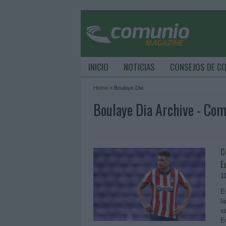
INICIO
NOTICIAS
CONSEJOS DE C
Home
»
Boulaye Dia
Boulaye Dia Archive - Co
C
E
1
E
l
s
E