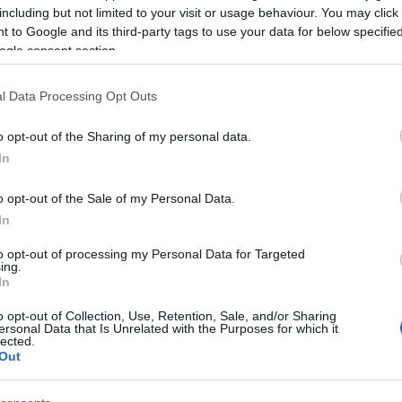
notados. Analizamos sus jugadores por orden de importancia de
including but not limited to your visit or usage behaviour. You may click 
ompra.
 to Google and its third-party tags to use your data for below specifi
Leer más »
ogle consent section.
l Data Processing Opt Outs
a Copa África se acerca: ¡Estos jugadores se perderán
arios partidos!
o opt-out of the Sharing of my personal data.
In
3. diciembre 2021 Por
Jesus Gallo
|
a Copa África se disputará en Camerún entre el 9 de enero y el 6
o opt-out of the Sale of my Personal Data.
e febrero. ¿Qué futbolistas de LaLiga podrían ir convocados?
In
Leer más »
to opt-out of processing my Personal Data for Targeted
ing.
In
l 11 ideal de la jornada extra: ¡Fiebre amarilla!
o opt-out of Collection, Use, Retention, Sale, and/or Sharing
3. diciembre 2021 Por
Jesus Gallo
|
ersonal Data that Is Unrelated with the Purposes for which it
lected.
l 11 ideal de la jornada extra compuesta por los partidos
Out
plazados de las jornadas 4 y 9 y el adelantado Athletic-Real
adrid de la 21 nos dejó 134 puntos. El Villarreal goleó al Alavés