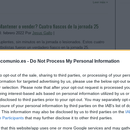
Leer más »
Mantener o vender? Cuatro fiascos de la jornada 25
0. febrero 2022 Por
Jesus Gallo
|
uplentes, sin minutos en la jornada o lesionados. Estos cuatro
utbolistas fueron un verdadero fiasco en la jornada 25.
Mantener en plantilla o vender a Computer?
Leer más »
.comunio.es -
Do Not Process My Personal Information
to opt-out of the sale, sharing to third parties, or processing of your per
formation for targeted advertising by us, please use the below opt-out s
l Villarreal en Comunio: ¿A quién comprar, a quién
r selection. Please note that after your opt-out request is processed y
eing interest-based ads based on personal information utilized by us or
ender?
disclosed to third parties prior to your opt-out. You may separately opt-
6. enero 2022 Por
Jesus Gallo
|
losure of your personal information by third parties on the IAB’s list of
l Villarreal está viviendo una temporada irregular en LaLiga y
. This information may also be disclosed by us to third parties on the
IA
ras 21 jornadas disputadas está en el octavo puesto a 4 puntos
Participants
that may further disclose it to other third parties.
e la zona Champions. Sin embargo, los 'groguet' son uno de los
quipos que más puntos consigue en Comunio por los goles
 that this website/app uses one or more Google services and may gath