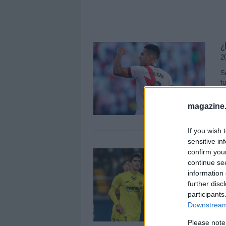
¿
2
S
f
¿
magazine
If you wish 
sensitive in
E
confirm you
continue se
v
information 
1
further disc
E
participants
t
Downstream 
d
e
Please note