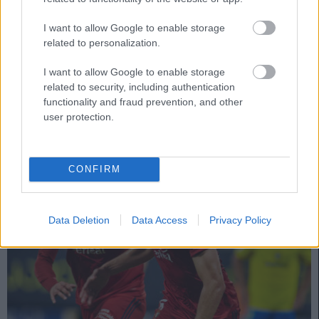
Los jugadores más comprados y vendidos desde agosto
6. octubre 2021 Por
Jesus Gallo
|
I want to allow Google to enable storage
related to personalization.
La compraventa de futbolistas es la esencia de Comunio. ¿Cuáles han
sido los jugadores más comprados y vendidos desde que empezó la
temporada el 13 de agosto? A continuación, la lista.
I want to allow Google to enable storage
Leer más »
related to security, including authentication
functionality and fraud prevention, and other
user protection.
CONFIRM
Data Deletion
Data Access
Privacy Policy