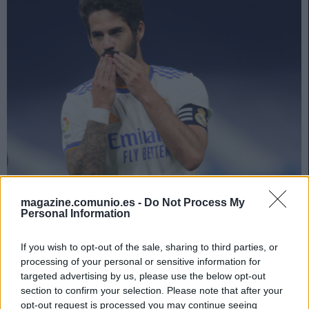
Contrato a punto de expirar: ¿Se quedarán en LaLiga?
magazine.comunio.es -
Do Not Process My
Personal Information
19. mayo 2022 Por
Jesus Gallo
|
Muchos futbolistas de LaLiga acaban contrato el próximo 30 de junio y
If you wish to opt-out of the sale, sharing to third parties, or
por el momento su futuro es incierto. Sin embargo, a varios se les
processing of your personal or sensitive information for
vincula con otros equipos de Primera y podrían quedarse en la máxima
categoría, por lo que puedes mantenerles en tu equipo para el cambio de
targeted advertising by us, please use the below opt-out
temporada.
section to confirm your selection. Please note that after your
Leer más »
opt-out request is processed you may continue seeing