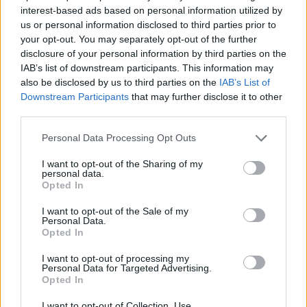
interest-based ads based on personal information utilized by
us or personal information disclosed to third parties prior to
your opt-out. You may separately opt-out of the further
disclosure of your personal information by third parties on the
IAB’s list of downstream participants. This information may
also be disclosed by us to third parties on the
IAB’s List of
Downstream Participants
that may further disclose it to other
third parties.
Please note that this website/app uses one or more Google
Personal Data Processing Opt Outs
services and may gather and store information including but
not limited to your visit or usage behaviour. You may click to
I want to opt-out of the Sharing of my
personal data.
grant or deny consent to Google and its third-party tags to
Opted In
use your data for below specified purposes in below Google
consent section.
I want to opt-out of the Sale of my
Personal Data.
Opted In
Sancionados de la jornada 25: ¿Quiénes sustituirán a Piqué &
I want to opt-out of processing my
cía?
Personal Data for Targeted Advertising.
Opted In
15. febrero 2022 Por
Jesus Gallo
|
I want to opt-out of Collection, Use,
Hasta once jugadores están sancionados para la jornada 25, entre ellos