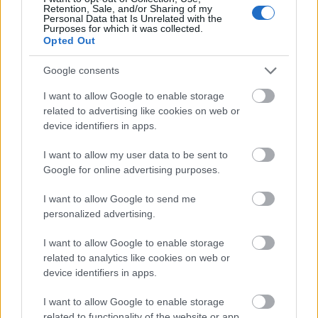
Retention, Sale, and/or Sharing of my
Gerard Piqué. Además, Felipe y Soldado no podrán jugar el Atlético-
Personal Data that Is Unrelated with the
Levante de mañana miércoles. ¿Quiénes serán sus sustitutos en los
Purposes for which it was collected.
onces de sus respectivos equipos?
Opted Out
Leer más »
Google consents
I want to allow Google to enable storage
related to advertising like cookies on web or
device identifiers in apps.
I want to allow my user data to be sent to
Google for online advertising purposes.
I want to allow Google to send me
personalized advertising.
I want to allow Google to enable storage
related to analytics like cookies on web or
device identifiers in apps.
I want to allow Google to enable storage
related to functionality of the website or app.