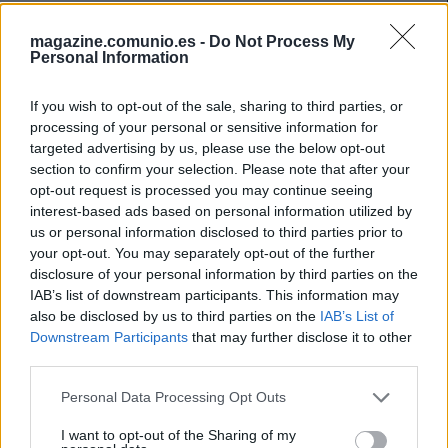
magazine.comunio.es -
Do Not Process My
Personal Information
If you wish to opt-out of the sale, sharing to third parties, or
processing of your personal or sensitive information for
targeted advertising by us, please use the below opt-out
section to confirm your selection. Please note that after your
opt-out request is processed you may continue seeing
interest-based ads based on personal information utilized by
us or personal information disclosed to third parties prior to
your opt-out. You may separately opt-out of the further
disclosure of your personal information by third parties on the
IAB’s list of downstream participants. This information may
Cádiz – Getafe: las posibles alineaciones
also be disclosed by us to third parties on the
IAB’s List of
5. mayo 2024 Por
Jesus Gallo
|
Downstream Participants
that may further disclose it to other
third parties.
Cádiz y Getafe se enfrentan el sábado 12 de mayo a las 14:00 horas.
¿Quién jugará en los locales? ¿Cuál será la alineación que presente
Please note that this website/app uses one or more Google
Personal Data Processing Opt Outs
Bordalás? A continuación, las posibles alineaciones del Cádiz-Getafe.
services and may gather and store information including but
Leer más »
not limited to your visit or usage behaviour. You may click to
I want to opt-out of the Sharing of my