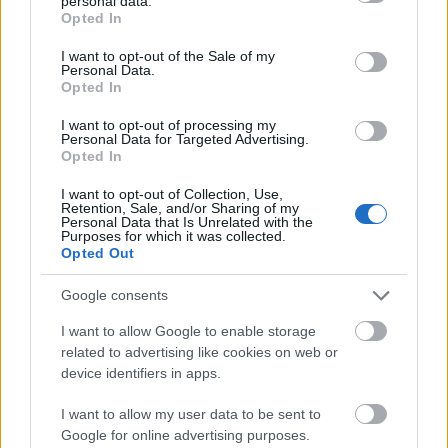
personal data.
grant or deny consent to Google and its third-party tags to
Opted In
use your data for below specified purposes in below Google
consent section.
I want to opt-out of the Sale of my
Personal Data.
Opted In
I want to opt-out of processing my
Personal Data for Targeted Advertising.
Opted In
I want to opt-out of Collection, Use,
Retention, Sale, and/or Sharing of my
Personal Data that Is Unrelated with the
Purposes for which it was collected.
Opted Out
Google consents
I want to allow Google to enable storage
Real Madrid – Cádiz: las posibles alineaciones
related to advertising like cookies on web or
device identifiers in apps.
27. abril 2024 Por
Jesus Gallo
|
Real Madrid y Cádiz se enfrentan el sábado 4 de mayo a las 16:15 horas.
I want to allow my user data to be sent to
¿Quién jugará en los locales? ¿Cuál será la alineación que presente
Google for online advertising purposes.
Pellegrino? A continuación, las posibles alineaciones del Real Madrid-