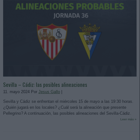
Sevilla – Cádiz: las posibles alineaciones
11. mayo 2024 Por
Jesus Gallo
|
Sevilla y Cádiz se enfrentan el miércoles 15 de mayo a las 19:30 horas.
¿Quién jugará en los locales? ¿Cuál será la alineación que presente
Pellegrino? A continuación, las posibles alineaciones del Sevilla-Cádiz.
Leer más »