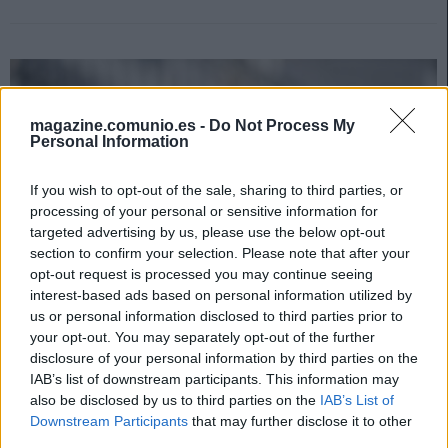
magazine.comunio.es -
Do Not Process My
Personal Information
If you wish to opt-out of the sale, sharing to third parties, or
processing of your personal or sensitive information for
targeted advertising by us, please use the below opt-out
section to confirm your selection. Please note that after your
opt-out request is processed you may continue seeing
interest-based ads based on personal information utilized by
us or personal information disclosed to third parties prior to
your opt-out. You may separately opt-out of the further
disclosure of your personal information by third parties on the
El calendario de LaLiga 2024/25: ¡Todo arranca el 15-16 de
IAB’s list of downstream participants. This information may
agosto!
also be disclosed by us to third parties on the
IAB’s List of
18. junio 2024 Por
Jesus Gallo
|
Downstream Participants
that may further disclose it to other
third parties.
La RFEF y LaLiga han hecho oficial el calendario con todas las fechas