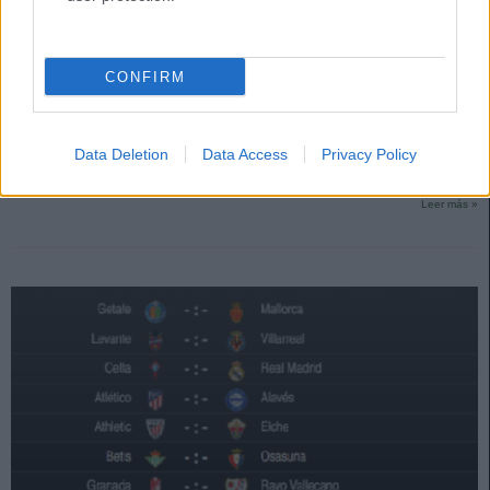
El calendario de LaLiga 2022/2023: el Mundial condiciona la
temporada
23. junio 2022 Por
Jesus Gallo
|
CONFIRM
La RFEF y LaLiga han hecho oficial el calendario con todas las fechas de
LaLiga Santander, LaLiga SmartBank y el resto de competiciones en
España de la temporada 2022/2023. La Primera y Segunda División
Data Deletion
Data Access
Privacy Policy
arrancarán el 12 de agosto. Repasamos las fechas más significativas del
calendario.
Leer más »