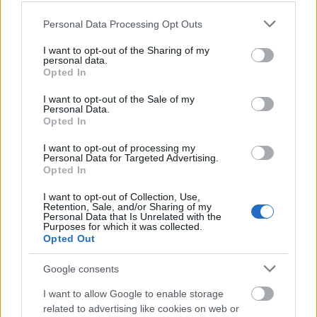
para la temporada 24/25. La Primera División arrancará el 16 de agosto.
Please note that this website/app uses one or more Google
Personal Data Processing Opt Outs
Leer más »
services and may gather and store information including but
not limited to your visit or usage behaviour. You may click to
I want to opt-out of the Sharing of my
personal data.
grant or deny consent to Google and its third-party tags to
Opted In
use your data for below specified purposes in below Google
consent section.
I want to opt-out of the Sale of my
Personal Data.
Opted In
I want to opt-out of processing my
Personal Data for Targeted Advertising.
Opted In
I want to opt-out of Collection, Use,
Retention, Sale, and/or Sharing of my
Personal Data that Is Unrelated with the
Purposes for which it was collected.
Opted Out
Google consents
El calendario de LaLiga 2023/2024: ¡Todo arranca el 11 de
I want to allow Google to enable storage
agosto!
related to advertising like cookies on web or