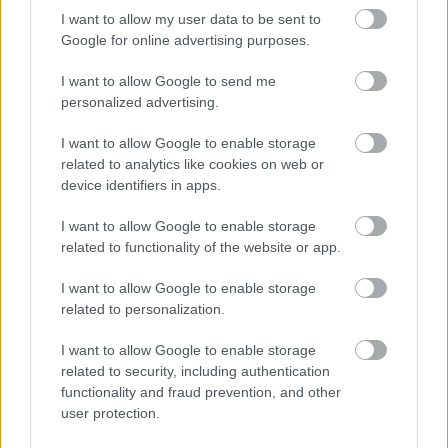
Rumores de fichajes: Villarreal y Sevilla, a pescar en el
I want to allow my user data to be sent to
Google for online advertising purposes.
Tottenham
10. julio 2022 Por
Jesus Gallo
|
I want to allow Google to send me
El Tottenham no ha llevado a Lo Celso y Reguilón a la gira asiática y
personalized advertising.
Sevilla y Villarreal están al acecho. Estos son algunos de los rumores de
fichajes de las últimas horas en LaLiga.
I want to allow Google to enable storage
Leer más »
related to analytics like cookies on web or
device identifiers in apps.
I want to allow Google to enable storage
related to functionality of the website or app.
I want to allow Google to enable storage
related to personalization.
I want to allow Google to enable storage
related to security, including authentication
functionality and fraud prevention, and other
user protection.