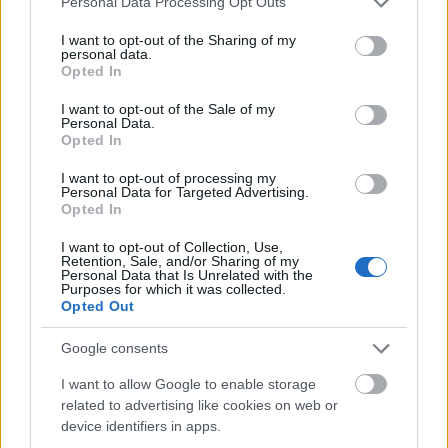
21. julio 2022 Por
Jesus Gallo
|
Personal Data Processing Opt Outs
services and may gather and store information including but
Tras unas duras negociaciones con la Lazio, el Mallorca ha conseguido
not limited to your visit or usage behaviour. You may click to
I want to opt-out of the Sharing of my
su gran objetivo del verano, retener a Vedat Muriqi. A continuación
personal data.
grant or deny consent to Google and its third-party tags to
repasamos los últimos movimientos y rumores de fichajes en LaLiga.
Opted In
use your data for below specified purposes in below Google
Leer más »
consent section.
I want to opt-out of the Sale of my
Personal Data.
Opted In
I want to opt-out of processing my
Personal Data for Targeted Advertising.
Opted In
I want to opt-out of Collection, Use,
Retention, Sale, and/or Sharing of my
Personal Data that Is Unrelated with the
Purposes for which it was collected.
Opted Out
Google consents
I want to allow Google to enable storage
related to advertising like cookies on web or
device identifiers in apps.