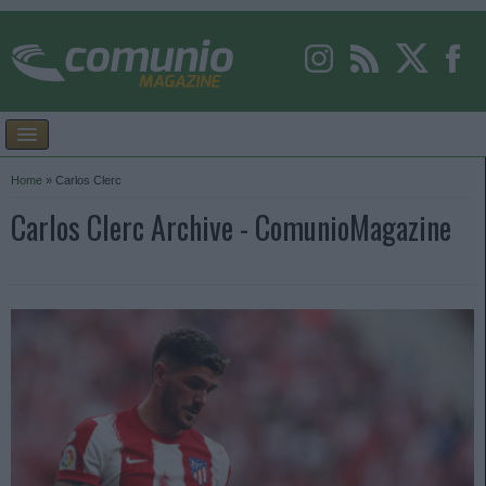
Home
»
Carlos Clerc
Carlos Clerc Archive - ComunioMagazine