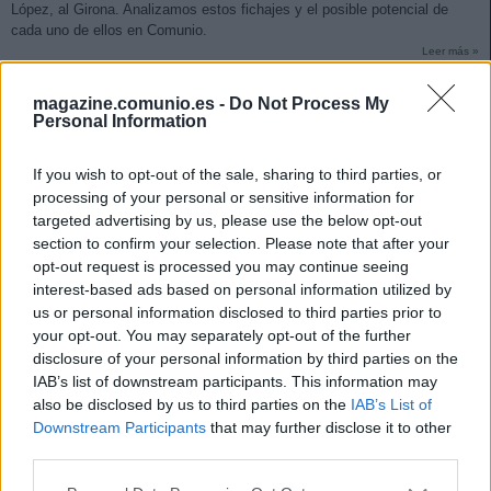
López, al Girona. Analizamos estos fichajes y el posible potencial de
cada uno de ellos en Comunio.
Leer más »
magazine.comunio.es -
Do Not Process My
Personal Information
If you wish to opt-out of the sale, sharing to third parties, or
processing of your personal or sensitive information for
targeted advertising by us, please use the below opt-out
section to confirm your selection. Please note that after your
opt-out request is processed you may continue seeing
interest-based ads based on personal information utilized by
us or personal information disclosed to third parties prior to
your opt-out. You may separately opt-out of the further
disclosure of your personal information by third parties on the
IAB’s list of downstream participants. This information may
also be disclosed by us to third parties on the
IAB’s List of
Downstream Participants
that may further disclose it to other
third parties.
Mercado de fichajes: Muriqi regresa a Mallorca
Please note that this website/app uses one or more Google