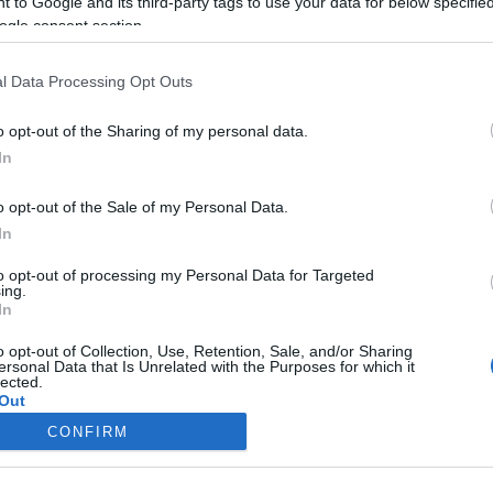
 to Google and its third-party tags to use your data for below specifi
ogle consent section.
omunio Euro – Jornada 1: los puntos de los partidos del
l Data Processing Opt Outs
artes (18/06)
8. junio 2024 Por
Jesus Gallo
|
o opt-out of the Sharing of my personal data.
In
ortugal y Turquía se impusieron en el Grupo F a Chequia y
eorgia. Repasamos los puntos de los partidos del martes 18 de
unio en comunio.com.
o opt-out of the Sale of my Personal Data.
Leer más »
In
to opt-out of processing my Personal Data for Targeted
ing.
hequia en la Euro 2024: ¿Cuál será su once titular?
In
. junio 2024 Por
Jesus Gallo
|
o opt-out of Collection, Use, Retention, Sale, and/or Sharing
ersonal Data that Is Unrelated with the Purposes for which it
hequia jugará en el grupo F de la Euro 2024 con Portugal,
lected.
eorgia y Turquía. ¿Cuál será su equipo titular? A continuación
Out
nalizamos su plantilla y futbolistas más recomendables para
CONFIRM
omunio.com.
consents
Leer más »