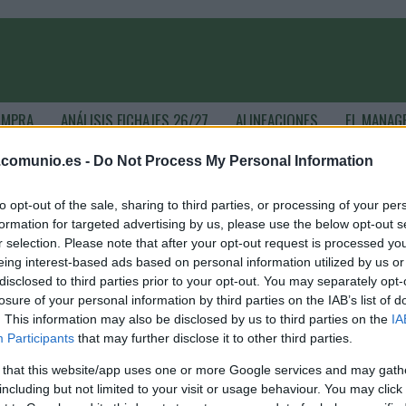
OMPRA
ANÁLISIS FICHAJES 26/27
ALINEACIONES
EL MANAG
.comunio.es -
Do Not Process My Personal Information
ioMagazine
to opt-out of the sale, sharing to third parties, or processing of your per
formation for targeted advertising by us, please use the below opt-out s
r selection. Please note that after your opt-out request is processed y
eing interest-based ads based on personal information utilized by us or
hequia en el Mundial 2026: ¿Cuál será su once titular?
disclosed to third parties prior to your opt-out. You may separately opt-
5. mayo 2026 Por
Jesus Gallo
|
losure of your personal information by third parties on the IAB’s list of
. This information may also be disclosed by us to third parties on the
IA
hequia está encuadrada en el grupo A del Mundial 2026. ¿Cuál
Participants
that may further disclose it to other third parties.
erá el equipo titular del conjunto centro-europeo? A continuación
nalizamos su plantilla y futbolistas más recomendables para
 that this website/app uses one or more Google services and may gath
omunio.com.
including but not limited to your visit or usage behaviour. You may click 
Leer más »