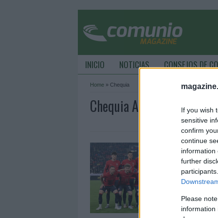
INICIO
NOTICIAS
CONSEJOS DE C
Home
»
Chequia
magazine
Chequia Archive - Comun
If you wish 
sensitive in
confirm you
continue se
C
information 
1
further disc
participants
C
Downstream 
s
a
Please note
C
information 