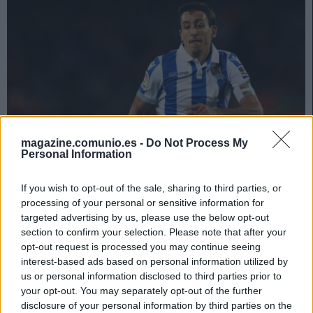
magazine.comunio.es -
Do Not Process My
Personal Information
Live: la cuenta atrás de la jornada 15
If you wish to opt-out of the sale, sharing to third parties, or
processing of your personal or sensitive information for
21. diciembre 2020 Por
Jesus Gallo
|
targeted advertising by us, please use the below opt-out
La jornada 15 de LaLiga Santander arranca mañana martes 22 de
section to confirm your selection. Please note that after your
diciembre a las 17:30 con dos partidos. En nuestra cuenta atrás
opt-out request is processed you may continue seeing
repasamos las noticias de última hora, declaraciones de entrenadores y
interest-based ads based on personal information utilized by
convocatorias para que puedas preparar tu equipo de Comunio.
us or personal information disclosed to third parties prior to
Leer más »
your opt-out. You may separately opt-out of the further
disclosure of your personal information by third parties on the