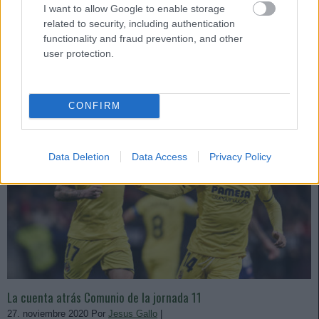
I want to allow Google to enable storage
cuenta atrás.
related to security, including authentication
Leer más »
functionality and fraud prevention, and other
user protection.
CONFIRM
Data Deletion
Data Access
Privacy Policy
La cuenta atrás Comunio de la jornada 11
27. noviembre 2020 Por
Jesus Gallo
|