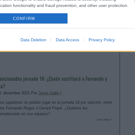
cation functionality and fraud prevention, and other user protection.
l Athletic en Comunio: ¿A quién comprar, a quién vender?
CONFIRM
9. febrero 2022 Por
Jesus Gallo
|
l Athletic está luchando por puestos europeos en la temporada
1/22 de LaLiga. Analizamos los jugadores rojiblancos por orden
Data Deletion
Data Access
Privacy Policy
e importancia de compra en Comunio.
Leer más »
ancionados jornada 18: ¿Quién sustituirá a Fernando y
ía?
4. diciembre 2021 Por
Jesus Gallo
|
iez jugadores no podrán jugar en la jornada 18 por sanción, entre
llos Fernando Reges o Gerard Piqué. ¿Quiénes les
eemplazarán en sus equipos?
Leer más »