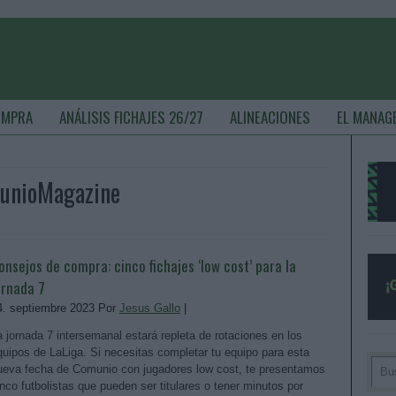
OMPRA
ANÁLISIS FICHAJES 26/27
ALINEACIONES
EL MANAG
munioMagazine
onsejos de compra: cinco fichajes ‘low cost’ para la
ornada 7
4. septiembre 2023 Por
Jesus Gallo
|
a jornada 7 intersemanal estará repleta de rotaciones en los
quipos de LaLiga. Si necesitas completar tu equipo para esta
ueva fecha de Comunio con jugadores low cost, te presentamos
inco futbolistas que pueden ser titulares o tener minutos por