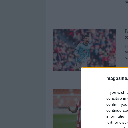
m
P
2
L
t
s
magazine
L
If you wish 
L
sensitive in
confirm you
1
continue se
1
information 
s
further disc
¿