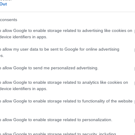
Out
consents
ctualidad Comunio: los lesionados de la jornada 11
5. octubre 2022 Por
Javier Merida
|
o allow Google to enable storage related to advertising like cookies on
evice identifiers in apps.
a jornada 11 de LaLiga 22/23 nos ha dejado diversos lesionados
 varios de ellos pueden ser baja hasta después del Mundial. En
o allow my user data to be sent to Google for online advertising
ste artículo repasamos los futbolistas afectados.
s.
Leer más »
to allow Google to send me personalized advertising.
o allow Google to enable storage related to analytics like cookies on
ctualidad Comunio: ¡La última hora de la jornada 31!
evice identifiers in apps.
. abril 2022 Por
Jesus Gallo
|
o allow Google to enable storage related to functionality of the website
a jornada 31 de LaLiga comienza esta noche a las 21:00 horas
on el Sevilla-Granada. Repasamos las noticias de última hora
obre lesionados.
o allow Google to enable storage related to personalization.
Leer más »
o allow Google to enable storage related to security, including