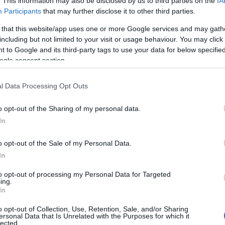
. This information may also be disclosed by us to third parties on the
IA
Leer más »
Participants
that may further disclose it to other third parties.
 that this website/app uses one or more Google services and may gath
including but not limited to your visit or usage behaviour. You may click 
onsejos de compra: 5 fichajes ‘low cost’ para la jornada
 to Google and its third-party tags to use your data for below specifi
5
ogle consent section.
. marzo 2023 Por
Jesus Gallo
|
i necesitas fichajes baratos para completar tu equipo de la
l Data Processing Opt Outs
ornada 24, a continuación te ofrecemos cinco consejos 'low cost'
on un valor de mercado inferior al millón de euros.
o opt-out of the Sharing of my personal data.
Leer más »
In
o opt-out of the Sale of my Personal Data.
l Athletic en Comunio: ¿A quién comprar, a quién vender?
In
. diciembre 2022 Por
Jesus Gallo
|
to opt-out of processing my Personal Data for Targeted
ing.
l Athletic Club finalizó el primer tramo de competición en cuarto
In
uesto, el mismo que ocupa en el ranking de puntos de Comunio.
nalizamos la plantilla rojiblanca por orden de compra en el
o opt-out of Collection, Use, Retention, Sale, and/or Sharing
uego.
ersonal Data that Is Unrelated with the Purposes for which it
Leer más »
lected.