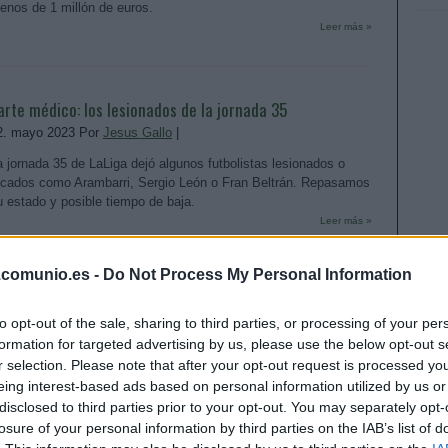
enos de 1 millón de euros.
Leer más »
arte médico: los lesionados de la jornada 35
2. mayo 2023 Por
Jesus Gallo
|
a jornada 35 de LaLiga dejó algunos futbolistas lesionados o
ocados como Arambarri, Sergio León o Fran Beltrán. Repasamos
u estado y posible tiempo de baja.
Leer más »
.comunio.es -
Do Not Process My Personal Information
os sancionados de la jornada 30: ¿Quiénes suplirán a
to opt-out of the sale, sharing to third parties, or processing of your per
lorente & cía?
formation for targeted advertising by us, please use the below opt-out s
r selection. Please note that after your opt-out request is processed y
8. abril 2023 Por
Jesus Gallo
|
eing interest-based ads based on personal information utilized by us or
8 futbolistas se perderán la jornada 30 de LaLiga 22/23 al estar
disclosed to third parties prior to your opt-out. You may separately opt-
ancionados, entre ellos Marcos Llorente, Le Normand o Catena.
losure of your personal information by third parties on the IAB’s list of
Quiénes les reemplazarán en sus respectivos equipos?