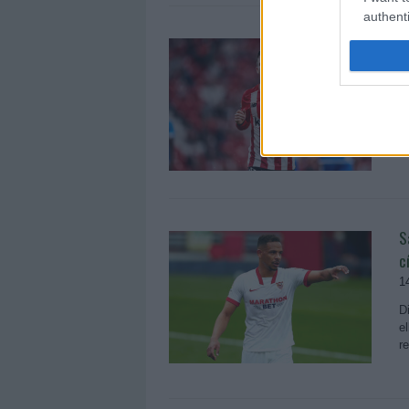
authenti
E
1
E
2
d
S
c
1
D
e
r