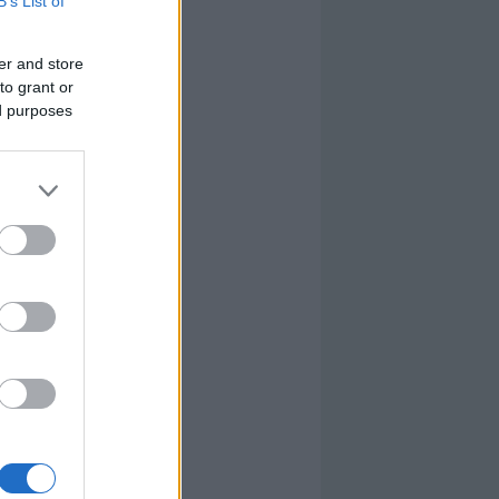
B’s List of
er and store
to grant or
ed purposes