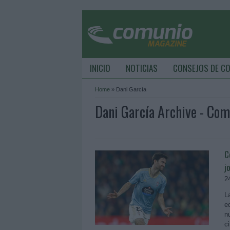
INICIO
NOTICIAS
CONSEJOS DE C
Home
»
Dani García
Dani García Archive - Co
C
j
2
L
e
n
c