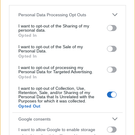
third parties.
El Barcelona tiene la duda de Andreas Christensen para jugar ante el
Please note that this website/app uses one or more Google
Personal Data Processing Opt Outs
Valencia por molestias en el tobillo. Repasamos las noticias de última
services and may gather and store information including but
hora de LaLiga antes del inicio de la jornada 24.
not limited to your visit or usage behaviour. You may click to
I want to opt-out of the Sharing of my
Leer más »
personal data.
grant or deny consent to Google and its third-party tags to
Opted In
use your data for below specified purposes in below Google
consent section.
I want to opt-out of the Sale of my
Personal Data.
Opted In
I want to opt-out of processing my
Personal Data for Targeted Advertising.
Opted In
I want to opt-out of Collection, Use,
Retention, Sale, and/or Sharing of my
Personal Data that Is Unrelated with the
Purposes for which it was collected.
Opted Out
Google consents
I want to allow Google to enable storage