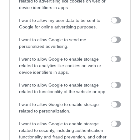
related to advertising like cookies on web or
La última hora de la jornada 23: bajas en el derbi madrileño
device identifiers in apps.
23. febrero 2023 Por
Jesus Gallo
|
I want to allow my user data to be sent to
El rojiblanco De Paul y los merengues Alaba y Rodrygo se perderán el
Google for online advertising purposes.
derbi madrileño por lesiones musculares. Repasamos las noticias de
última hora antes del comienzo de la jornada 23 de LaLiga.
I want to allow Google to send me
Leer más »
personalized advertising.
I want to allow Google to enable storage
related to analytics like cookies on web or
device identifiers in apps.
I want to allow Google to enable storage
related to functionality of the website or app.
I want to allow Google to enable storage
related to personalization.
I want to allow Google to enable storage
related to security, including authentication
functionality and fraud prevention, and other