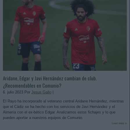
Aridane, Edgar y Javi Hernández cambian de club.
¿Recomendables en Comunio?
6. julio 2023 Por
Jesus Gallo
|
El Rayo ha incorporado al veterano central Aridane Hernández, mientras
que el Cádiz se ha hecho con los servicios de Javi Hernández y el
Almería con el ex-bético Edgar. Analizamos estos fichajes y lo que
pueden aportar a nuestros equipos de Comunio.
Leer más »