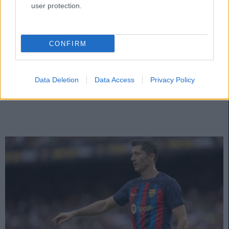
user protection.
El Betis en Comunio: ¿A quién comprar, a quién vender?
12. diciembre 2022 Por
Jesus Gallo
|
CONFIRM
El Betis está peleando por puestos Champions tras las primeras catorce
jornadas, pero en Comunio está en mitad de tabla en cuanto a puntos
generados. Analizamos la plantilla verdiblanca por orden de compra tras
Data Deletion
Data Access
Privacy Policy
el primer tramo de la temporada.
Leer más »