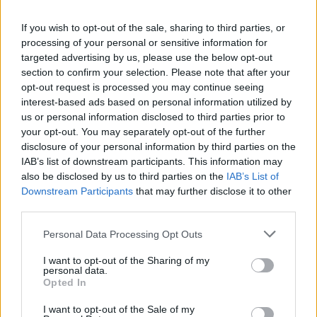
If you wish to opt-out of the sale, sharing to third parties, or
processing of your personal or sensitive information for
targeted advertising by us, please use the below opt-out
section to confirm your selection. Please note that after your
opt-out request is processed you may continue seeing
interest-based ads based on personal information utilized by
us or personal information disclosed to third parties prior to
your opt-out. You may separately opt-out of the further
disclosure of your personal information by third parties on the
IAB’s list of downstream participants. This information may
also be disclosed by us to third parties on the
IAB’s List of
Downstream Participants
that may further disclose it to other
third parties.
¿Mantener o vender? Cuatro perdedores de la jornada 9
Please note that this website/app uses one or more Google
Personal Data Processing Opt Outs
17. octubre 2022 Por
Jesus Gallo
|
services and may gather and store information including but
Sin minutos en la jornada 9, expulsados o malas actuaciones
not limited to your visit or usage behaviour. You may click to
I want to opt-out of the Sharing of my
individuales pese a tener un valor de mercado superior a los 5 millones
personal data.
grant or deny consent to Google and its third-party tags to
Opted In
de euros. ¿Mantener o vender a estos jugadores por una posible bajada
use your data for below specified purposes in below Google
de precio?
consent section.
I want to opt-out of the Sale of my
Leer más »