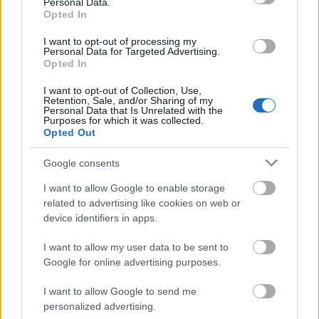
Personal Data.
Opted In
I want to opt-out of processing my
Personal Data for Targeted Advertising.
Opted In
I want to opt-out of Collection, Use,
Retention, Sale, and/or Sharing of my
Personal Data that Is Unrelated with the
Purposes for which it was collected.
Opted Out
Google consents
I want to allow Google to enable storage
related to advertising like cookies on web or
device identifiers in apps.
I want to allow my user data to be sent to
Actualidad Comunio: la última hora de la jornada 3
Google for online advertising purposes.
26. agosto 2022 Por
Jesus Gallo
|
I want to allow Google to send me
La jornada 3 de LaLiga 22/23 arranca este viernes a las 20:00 horas.
personalized advertising.
Repasamos las noticias de última hora para que puedas hacer tu