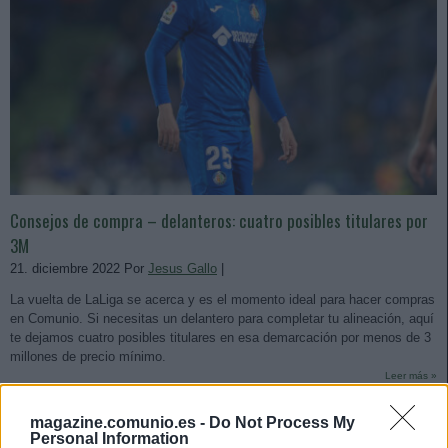
Consejos de compra – delanteros: cuatro posibles titulares por
3M
21. diciembre 2022 Por
Jesus Gallo
|
La vuelta de LaLiga se acerca y es el momento ideal para hacer compras
en Comunio. Si necesitas un delantero para completar tu alineación, aquí
te dejamos cuatro posibles titulares en esa demarcación por menos de 3
millones de precio mínimo.
Leer más »
magazine.comunio.es -
Do Not Process My
Personal Information