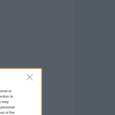
sonal or
ection to
ou may
 personal
out of the