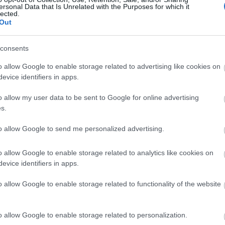
ersonal Data that Is Unrelated with the Purposes for which it
lected.
Out
os sancionados de la jornada 21: ¿Quiénes suplirán a
consents
leix & cía?
7. enero 2024 Por
Jesus Gallo
|
o allow Google to enable storage related to advertising like cookies on
evice identifiers in apps.
rece jugadores se perderán la jornada 21 de LaLiga 23/24 al
star sancionados, entre ellos Aleix García o Soumaré. ¿Quiénes
o allow my user data to be sent to Google for online advertising
es reemplazarán en sus respectivos equipos?
s.
Leer más »
to allow Google to send me personalized advertising.
A comprar! Cuatro triunfadores de la jornada 17
o allow Google to enable storage related to analytics like cookies on
7. diciembre 2023 Por
Jesus Gallo
|
evice identifiers in apps.
enos de 4 millones de valor de mercado y 8 o más puntos en la
o allow Google to enable storage related to functionality of the website
ornada 17. Estos cuatro jugadores podrían subir de precio en los
róximos días.
Leer más »
o allow Google to enable storage related to personalization.