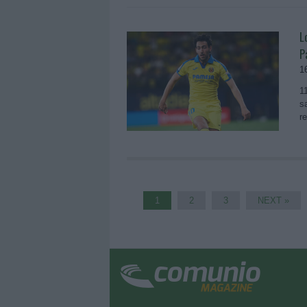
L
P
1
1
s
r
1
2
3
NEXT »