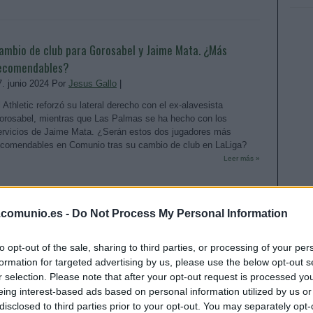
ambio de club para Gorosabel y Jaime Mata. ¿Más
ecomendables?
7. junio 2024 Por
Jesus Gallo
|
l Athletic reforzó su lateral derecho con el ex-alavesista
orosabel, mientras que Las Palmas se ha hecho con los
ervicios de Jaime Mata. ¿Serán estos dos jugadores más
ecomendables en Comunio tras su cambio de club en LaLiga?
Leer más »
.comunio.es -
Do Not Process My Personal Information
onsejos de compra: 4 delanteros rentables por menos
e 5 millones
to opt-out of the sale, sharing to third parties, or processing of your per
. marzo 2024 Por
Jesus Gallo
|
formation for targeted advertising by us, please use the below opt-out s
i necesitas reforzar tu ataque y tienes un presupuesto inferior a
r selection. Please note that after your opt-out request is processed y
os 5 millones, estos cuatro delanteros pueden serte de gran
eing interest-based ads based on personal information utilized by us or
yuda en las próximas jornadas. ¡Promedian más de 4 puntos por
disclosed to third parties prior to your opt-out. You may separately opt-
artido en la segunda vuelta!