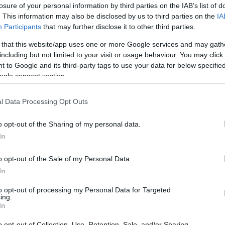
losure of your personal information by third parties on the IAB’s list of
Leer más »
. This information may also be disclosed by us to third parties on the
IA
Participants
that may further disclose it to other third parties.
 that this website/app uses one or more Google services and may gath
A comprar! Cuatro triunfadores de la jornada 27 por
including but not limited to your visit or usage behaviour. You may click 
enos de 3 millones
 to Google and its third-party tags to use your data for below specifi
. marzo 2024 Por
Jesus Gallo
|
ogle consent section.
enos de 3 millones de valor de mercado y 8 o más puntos en la
ornada 27. Estos cuatro jugadores podrían subir de precio en los
l Data Processing Opt Outs
róximos días.
Leer más »
o opt-out of the Sharing of my personal data.
In
l 11 ideal de la jornada 24
o opt-out of the Sale of my Personal Data.
In
2. febrero 2024 Por
Jesus Gallo
|
ellingham lidera el 11 ideal de la jornada 24 de Comunio tras su
to opt-out of processing my Personal Data for Targeted
ing.
oblete y 20 puntos contra el Girona.
In
Leer más »
o opt-out of Collection, Use, Retention, Sale, and/or Sharing