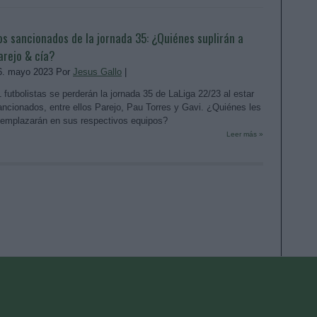
os sancionados de la jornada 35: ¿Quiénes suplirán a
arejo & cía?
6. mayo 2023 Por
Jesus Gallo
|
1 futbolistas se perderán la jornada 35 de LaLiga 22/23 al estar
ancionados, entre ellos Parejo, Pau Torres y Gavi. ¿Quiénes les
eemplazarán en sus respectivos equipos?
Leer más »