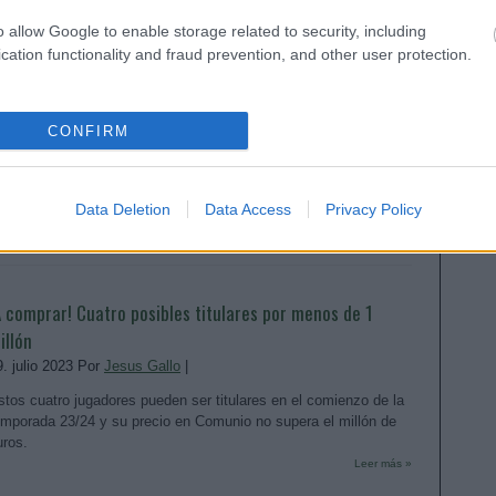
o allow Google to enable storage related to security, including
cation functionality and fraud prevention, and other user protection.
os sancionados de la jornada 2: ¿Quiénes suplirán a
aphinha & cía?
6. agosto 2023 Por
Jesus Gallo
|
CONFIRM
uatro jugadores se perderán la jornada 2 de LaLiga 23/24 al ser
xpulsados en la primera jornada, entre ellos Raphinha. ¿Quiénes
es reemplazarán en sus respectivos equipos?
Data Deletion
Data Access
Privacy Policy
Leer más »
A comprar! Cuatro posibles titulares por menos de 1
illón
9. julio 2023 Por
Jesus Gallo
|
stos cuatro jugadores pueden ser titulares en el comienzo de la
emporada 23/24 y su precio en Comunio no supera el millón de
uros.
Leer más »