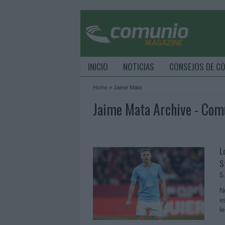
INICIO
NOTICIAS
CONSEJOS DE C
Home
»
Jaime Mata
Jaime Mata Archive - Co
L
S
5
N
e
l