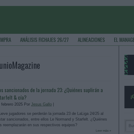
OMPRA
ANÁLISIS FICHAJES 26/27
ALINEACIONES
EL MANAG
munioMagazine
os sancionados de la jornada 23: ¿Quiénes suplirán a
tarfelt & cía?
. febrero 2025 Por
Jesus Gallo
|
ueve jugadores se perderán la jornada 23 de LaLiga 24/25 al
star sancionados, entre ellos Le Normand y Starfelt. ¿Quiénes
es reemplazarán en sus respectivos equipos?
Leer más »