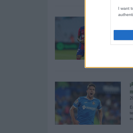
I want t
authenti
L
R
1
C
e
l
¡
m
2
E
t
e