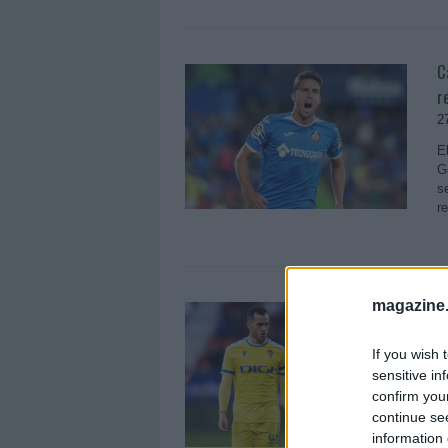
C
r
2
E
G
s
r
magazine
C
d
If you wish 
7
sensitive in
S
confirm you
l
continue se
a
information 
p