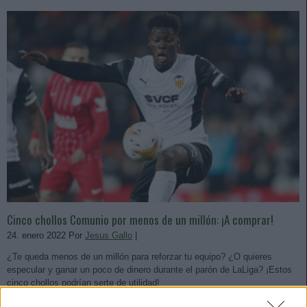
Cinco chollos Comunio por menos de un millón: ¡A comprar!
24. enero 2022 Por
Jesus Gallo
|
¿Te queda menos de un millón para reforzar tu equipo? ¿O quieres
especular y ganar un poco de dinero durante el parón de LaLiga? ¡Estos
cinco chollos podrían serte de utilidad!
Leer más »