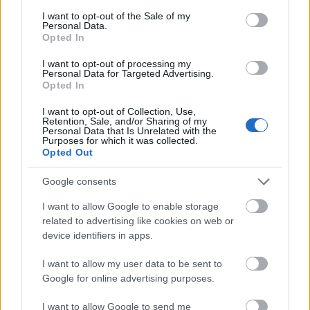
hasta la fecha tres jugadores: Jason Remeseiro, Gonzalo Escalante y
consent section.
I want to opt-out of the Sale of my
Nahuel Tenaglia. Analizamos su posible rendimiento en Comunio.
Personal Data.
Opted In
Leer más »
I want to opt-out of processing my
Personal Data for Targeted Advertising.
Opted In
I want to opt-out of Collection, Use,
Retention, Sale, and/or Sharing of my
Personal Data that Is Unrelated with the
Purposes for which it was collected.
Opted Out
Google consents
I want to allow Google to enable storage
related to advertising like cookies on web or
device identifiers in apps.
I want to allow my user data to be sent to
Google for online advertising purposes.
Actualidad Comunio: Morata puede regresar a LaLiga
I want to allow Google to send me