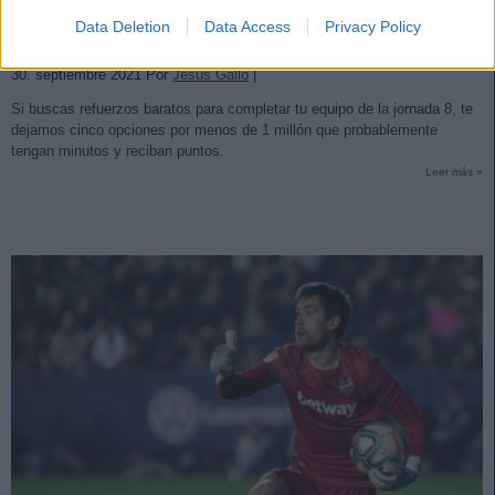
Data Deletion
Data Access
Privacy Policy
Jornada 8: cinco refuerzos baratos para completar tu equipo
30. septiembre 2021 Por
Jesus Gallo
|
Si buscas refuerzos baratos para completar tu equipo de la jornada 8, te
dejamos cinco opciones por menos de 1 millón que probablemente
tengan minutos y reciban puntos.
Leer más »