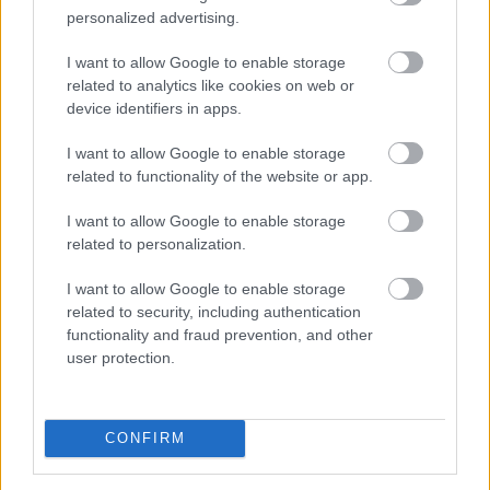
31. diciembre 2021 Por
Jesus Gallo
|
personalized advertising.
El mercado de fichajes de invierno se abre en unos días y no cesan los
rumores sobre llegadas y salidas en los clubes de LaLiga. El Barcelona
I want to allow Google to enable storage
es uno de los equipos que previsiblemente más se moverá y Morata está
related to analytics like cookies on web or
sonando con fuerza como posible refuerzo.
device identifiers in apps.
Leer más »
I want to allow Google to enable storage
related to functionality of the website or app.
I want to allow Google to enable storage
related to personalization.
I want to allow Google to enable storage
related to security, including authentication
functionality and fraud prevention, and other
user protection.
CONFIRM