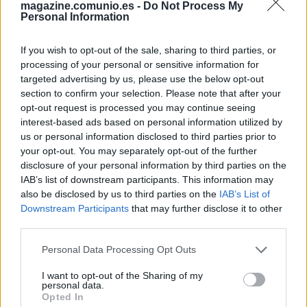
magazine.comunio.es -
Do Not Process My
Personal Information
If you wish to opt-out of the sale, sharing to third parties, or
processing of your personal or sensitive information for
targeted advertising by us, please use the below opt-out
section to confirm your selection. Please note that after your
opt-out request is processed you may continue seeing
interest-based ads based on personal information utilized by
us or personal information disclosed to third parties prior to
your opt-out. You may separately opt-out of the further
disclosure of your personal information by third parties on the
IAB’s list of downstream participants. This information may
also be disclosed by us to third parties on the
IAB’s List of
Downstream Participants
that may further disclose it to other
third parties.
Mercado fichajes – Alavés: ¿Recomendables Jason, Escalante y
Please note that this website/app uses one or more Google
Personal Data Processing Opt Outs
services and may gather and store information including but
Tenaglia?
not limited to your visit or usage behaviour. You may click to
I want to opt-out of the Sharing of my
13. enero 2022 Por
Jesus Gallo
|
personal data.
grant or deny consent to Google and its third-party tags to
Opted In
El Alavés se ha movido rápido en el mercado de fichajes y ha firmado
use your data for below specified purposes in below Google