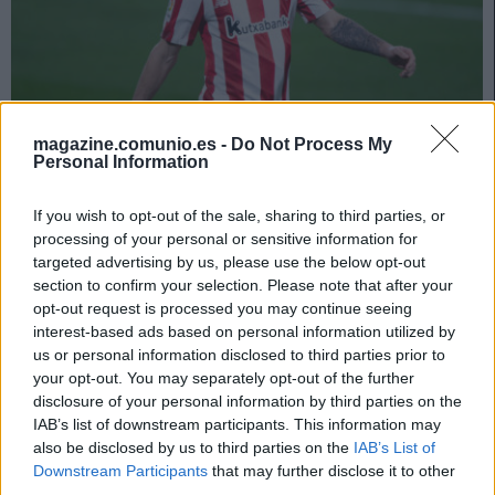
magazine.comunio.es -
Do Not Process My
Personal Information
Previas 21/22 – Athletic: luchar por Europa como objetivo
If you wish to opt-out of the sale, sharing to third parties, or
5. agosto 2021 Por
Jesus Gallo
|
processing of your personal or sensitive information for
targeted advertising by us, please use the below opt-out
El Athletic de Marcelino tendrá como objetivo pelear por meterse en
Europa en la temporada 21/22. No será fácil, pero cuenta con un equipo
section to confirm your selection. Please note that after your
en el que hay jugadores de gran nivel.
opt-out request is processed you may continue seeing
Leer más »
interest-based ads based on personal information utilized by
us or personal information disclosed to third parties prior to
your opt-out. You may separately opt-out of the further
disclosure of your personal information by third parties on the
IAB’s list of downstream participants. This information may
also be disclosed by us to third parties on the
IAB’s List of
Downstream Participants
that may further disclose it to other
third parties.