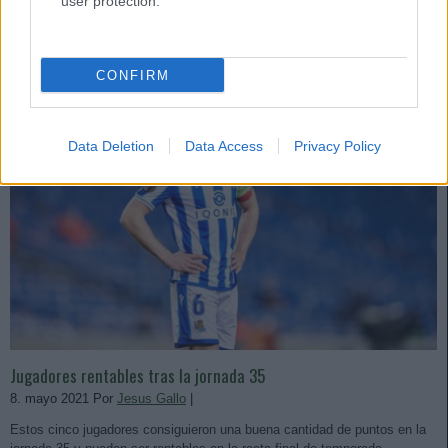
user protection.
CONFIRM
Data Deletion
Data Access
Privacy Policy
Jugadores rentables tras la jornada 35
8. mayo 2021 Por
Jesus Gallo
|
Estos cinco jugadores consiguieron una buena cantidad de puntos en la