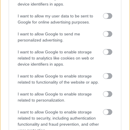
device identifiers in apps.
I want to allow my user data to be sent to
Google for online advertising purposes.
I want to allow Google to send me
personalized advertising.
I want to allow Google to enable storage
related to analytics like cookies on web or
device identifiers in apps.
I want to allow Google to enable storage
related to functionality of the website or app.
Recomendaciones compra: jóvenes con potencial a buen precio
I want to allow Google to enable storage
2. julio 2021 Por
Jesus Gallo
|
related to personalization.
Muchos jugadores jóvenes debutaron en Primera División la pasada
I want to allow Google to enable storage
temporada y en la 21/22 puede aumentar su importancia en sus
respectivos clubes. Te traemos a cinco que tienen mucho potencial y a
related to security, including authentication
muy buen precio, como Yéremi Pino del Villarreal.
functionality and fraud prevention, and other
Leer más »