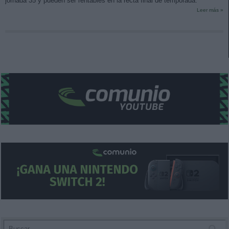
jornada 35 y pueden ser rentables en la recta final de temporada.
Leer más »