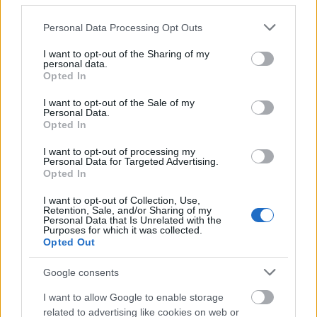
Please note that this website/app uses one or more Google
Personal Data Processing Opt Outs
services and may gather and store information including but
not limited to your visit or usage behaviour. You may click to
I want to opt-out of the Sharing of my
personal data.
grant or deny consent to Google and its third-party tags to
Opted In
use your data for below specified purposes in below Google
consent section.
I want to opt-out of the Sale of my
Personal Data.
Opted In
I want to opt-out of processing my
Recomendaciones de compra – Athletic: tres leones a seguir en
Personal Data for Targeted Advertising.
Opted In
la 21/22
29. julio 2021 Por
Jesus Gallo
|
I want to opt-out of Collection, Use,
Retention, Sale, and/or Sharing of my
El Athletic espera pelear este año por competiciones europeas en la
Personal Data that Is Unrelated with the
Purposes for which it was collected.
primera temporada completa de Marcelino García en el banquillo. Estos
Opted Out
tres jugadores rojiblancos pueden ser muy importantes para el técnico y
cuestan menos de 2,5 millones en Comunio.
Google consents
Leer más »
I want to allow Google to enable storage
related to advertising like cookies on web or