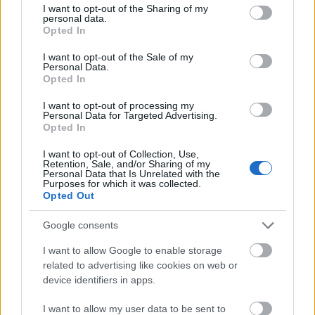
not limited to your visit or usage behaviour. You may click to
I want to opt-out of the Sharing of my
personal data.
grant or deny consent to Google and its third-party tags to
Opted In
use your data for below specified purposes in below Google
consent section.
I want to opt-out of the Sale of my
Personal Data.
Opted In
I want to opt-out of processing my
Personal Data for Targeted Advertising.
Opted In
I want to opt-out of Collection, Use,
Retention, Sale, and/or Sharing of my
Personal Data that Is Unrelated with the
Purposes for which it was collected.
Opted Out
Google consents
Análisis SofaScore: los jugadores más favorecidos
I want to allow Google to enable storage
6. septiembre 2025 Por
Jesus Gallo
|
related to advertising like cookies on web or
¿Reconstruyendo tu equipo en este parón de selecciones pero no sabes
device identifiers in apps.
qué tipo de jugador fichar? No te preocupes, en este artículo te traemos
los jugadores más favorecidos por el algoritmo de SofaScore, el
I want to allow my user data to be sent to
proveedor de notas de Comunio.