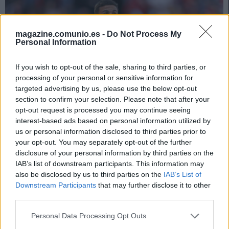
magazine.comunio.es -
Do Not Process My
Personal Information
If you wish to opt-out of the sale, sharing to third parties, or
processing of your personal or sensitive information for
targeted advertising by us, please use the below opt-out
section to confirm your selection. Please note that after your
opt-out request is processed you may continue seeing
interest-based ads based on personal information utilized by
us or personal information disclosed to third parties prior to
your opt-out. You may separately opt-out of the further
Top 5 Comunio: los mejores defensas tras cuatro jornadas
disclosure of your personal information by third parties on the
18. septiembre 2025 Por
Jesus Gallo
|
IAB’s list of downstream participants. This information may
also be disclosed by us to third parties on the
IAB’s List of
Tener buenos defensas es clave para ganar en Comunio. Repasamos los
Downstream Participants
that may further disclose it to other
defensores que más puntos han conseguido en estas primeras cuatro
third parties.
jornadas.
Leer más »
Please note that this website/app uses one or more Google
Personal Data Processing Opt Outs
services and may gather and store information including but