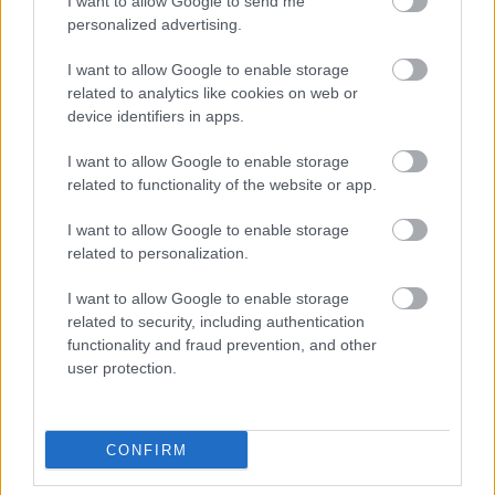
I want to allow Google to send me
personalized advertising.
Los sancionados de la jornada 35: ¿Quiénes suplirán a Cardona
& cía?
I want to allow Google to enable storage
related to analytics like cookies on web or
8. mayo 2024 Por
Jesus Gallo
|
device identifiers in apps.
Diez jugadores se perderán la jornada 35 de LaLiga 23/24 al estar
sancionados, entre ellos Sergi Cardona y Badé. ¿Quiénes les
I want to allow Google to enable storage
reemplazarán en sus respectivos equipos?
related to functionality of the website or app.
Leer más »
I want to allow Google to enable storage
related to personalization.
I want to allow Google to enable storage
related to security, including authentication
functionality and fraud prevention, and other
user protection.
CONFIRM