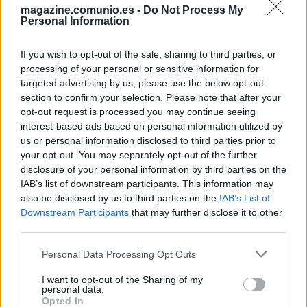
magazine.comunio.es -
Do Not Process My
¿Quiénes les reemplazarán en sus respectivos equipos?
Personal Information
Leer más »
If you wish to opt-out of the sale, sharing to third parties, or
processing of your personal or sensitive information for
targeted advertising by us, please use the below opt-out
section to confirm your selection. Please note that after your
opt-out request is processed you may continue seeing
interest-based ads based on personal information utilized by
us or personal information disclosed to third parties prior to
your opt-out. You may separately opt-out of the further
disclosure of your personal information by third parties on the
IAB’s list of downstream participants. This information may
also be disclosed by us to third parties on the
IAB’s List of
Downstream Participants
that may further disclose it to other
third parties.
Please note that this website/app uses one or more Google
Personal Data Processing Opt Outs
services and may gather and store information including but
not limited to your visit or usage behaviour. You may click to
I want to opt-out of the Sharing of my
Los sancionados de la jornada 36: ¿Quiénes suplirán a Gündogan
personal data.
grant or deny consent to Google and its third-party tags to
& cía?
Opted In