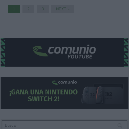
1
2
3
NEXT »