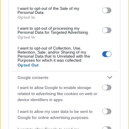
use your data for below specified purposes in below Google
13. mayo 2024 Por
Jesus Gallo
|
consent section.
I want to opt-out of the Sale of my
Personal Data.
Ocho jugadores se perderán la jornada 36 de LaLiga 23/24 al estar
Opted In
sancionados, entre ellos Vedat Muriqi y Gündogan. ¿Quiénes les
reemplazarán en sus respectivos equipos?
I want to opt-out of processing my
Leer más »
Personal Data for Targeted Advertising.
Opted In
I want to opt-out of Collection, Use,
Retention, Sale, and/or Sharing of my
Personal Data that Is Unrelated with the
Purposes for which it was collected.
Opted Out
Google consents
I want to allow Google to enable storage
related to advertising like cookies on web or
device identifiers in apps.
I want to allow my user data to be sent to
Google for online advertising purposes.