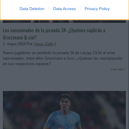
Data Deletion
Data Access
Privacy Policy
Los sancionados de la jornada 34: ¿Quiénes suplirán a
Griezmann & cía?
1. mayo 2024 Por
Jesus Gallo
|
Nueve jugadores se perderán la jornada 34 de LaLiga 23/24 al estar
sancionados, entre ellos Griezmann e Isco. ¿Quiénes les reemplazarán
en sus respectivos equipos?
Leer más »