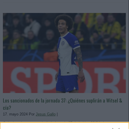
Los sancionados de la jornada 37: ¿Quiénes suplirán a Witsel &
cía?
17. mayo 2024 Por
Jesus Gallo
|
Ocho jugadores se perderán la jornada 37 de LaLiga 23/24 al estar
sancionados, entre ellos Álex Baena y los rojiblancos Giménez y Witsel.