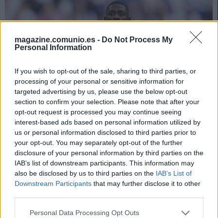
magazine.comunio.es -
Do Not Process My
Personal Information
If you wish to opt-out of the sale, sharing to third parties, or
processing of your personal or sensitive information for
targeted advertising by us, please use the below opt-out
section to confirm your selection. Please note that after your
opt-out request is processed you may continue seeing
interest-based ads based on personal information utilized by
us or personal information disclosed to third parties prior to
Parte médico: los lesionados de la jornada 19
your opt-out. You may separately opt-out of the further
31. enero 2023 Por
Jesus Gallo
|
disclosure of your personal information by third parties on the
IAB’s list of downstream participants. This information may
La jornada 19 nos dejó varios lesionados y tocados, entre ellos Ousmane
also be disclosed by us to third parties on the
IAB’s List of
Dembélé. Repasamos su estado y el posible tiempo de baja.
Downstream Participants
that may further disclose it to other
Leer más »
third parties.
Please note that this website/app uses one or more Google
Personal Data Processing Opt Outs