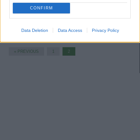
El viernes nos dejó muchos fichajes en LaLiga, entre ellos los de Marcao
por el Sevilla, Luca de la Torre por el Celta y Vinícius Souza por el
CONFIRM
Espanyol. ¿Serán recomendables en Comunio?
Leer más »
Data Deletion
Data Access
Privacy Policy
« PREVIOUS
1
2