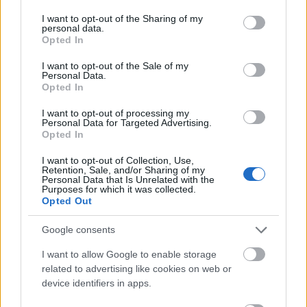
services and may gather and store information including but
not limited to your visit or usage behaviour. You may click to
I want to opt-out of the Sharing of my
personal data.
grant or deny consent to Google and its third-party tags to
Opted In
use your data for below specified purposes in below Google
consent section.
I want to opt-out of the Sale of my
Personal Data.
Opted In
I want to opt-out of processing my
Personal Data for Targeted Advertising.
Opted In
I want to opt-out of Collection, Use,
Retention, Sale, and/or Sharing of my
Personal Data that Is Unrelated with the
Purposes for which it was collected.
Opted Out
Celta: se va Coudet, llega Carvalhal ¿Qué jugadores serán más
recomendables?
Google consents
3. noviembre 2022 Por
Jesus Gallo
|
I want to allow Google to enable storage
El Celta ha destituido a Chacho Coudet por la mala racha de resultados y
related to advertising like cookies on web or
contratado a Carlos Carvalhal como sustituto. ¿Qué jugadores cobrarán
device identifiers in apps.
más protagonismo tras su llegada?
Leer más »