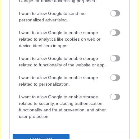
Google for online advertising purposes.
Leer más »
I want to allow Google to send me
personalized advertising.
I want to allow Google to enable storage
related to analytics like cookies on web or
device identifiers in apps.
I want to allow Google to enable storage
related to functionality of the website or app.
I want to allow Google to enable storage
related to personalization.
I want to allow Google to enable storage
related to security, including authentication
functionality and fraud prevention, and other
user protection.
Tendencias de mercado – enero: subida de precios
31. enero 2023 Por
Jesus Gallo
|
Los valores de mercado han subido en global 76 millones tras la vuelta