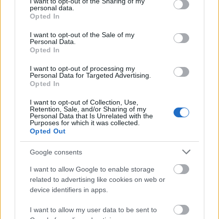
not limited to your visit or usage behaviour. You may click to
I want to opt-out of the Sharing of my
personal data.
grant or deny consent to Google and its third-party tags to
Opted In
use your data for below specified purposes in below Google
consent section.
I want to opt-out of the Sale of my
Personal Data.
Opted In
I want to opt-out of processing my
Personal Data for Targeted Advertising.
Opted In
I want to opt-out of Collection, Use,
Retention, Sale, and/or Sharing of my
Personal Data that Is Unrelated with the
Purposes for which it was collected.
Opted Out
Google consents
Los más comprados y vendidos de enero en Comunio
I want to allow Google to enable storage
1. febrero 2023 Por
Jesus Gallo
|
related to advertising like cookies on web or
device identifiers in apps.
Un jugador del Betis lidera la lista de futbolistas más comprados del mes
de enero en Comunio. Cuatro jugadores que dejaron LaLiga en el
I want to allow my user data to be sent to
mercado de invierno, los más vendidos.