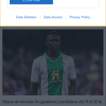
CONFIRM
de LaLiga, gracias principalmente a un incremento en la demanda por
jugadores de nivel medio-alto. Varios cracks han bajado de precio.
Leer más »
Data Deletion
Data Access
Privacy Policy
Valores de mercado: los ganadores y perdedores del 14 al 20 de