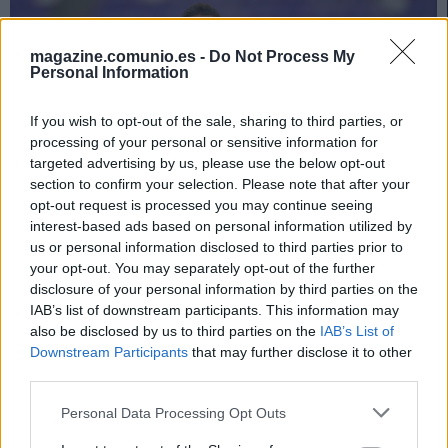
magazine.comunio.es -
Do Not Process My
Personal Information
If you wish to opt-out of the sale, sharing to third parties, or
processing of your personal or sensitive information for
targeted advertising by us, please use the below opt-out
section to confirm your selection. Please note that after your
opt-out request is processed you may continue seeing
interest-based ads based on personal information utilized by
us or personal information disclosed to third parties prior to
your opt-out. You may separately opt-out of the further
disclosure of your personal information by third parties on the
¡A comprar! Cuatro lesionados que pueden volver tras el parón
IAB’s list of downstream participants. This information may
6. septiembre 2023 Por
Jesus Gallo
|
also be disclosed by us to third parties on the
IAB’s List of
Downstream Participants
that may further disclose it to other
Jugadores que estaban lesionados como Luiz Henrique y Koke volverán
third parties.
a los terrenos de juego tras el parón de selecciones y es el momento
ideal para ficharles.
Please note that this website/app uses one or more Google
Personal Data Processing Opt Outs
Leer más »
services and may gather and store information including but