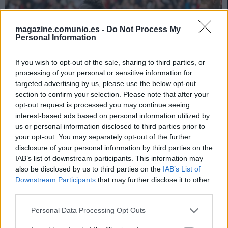
magazine.comunio.es -
Do Not Process My
Personal Information
If you wish to opt-out of the sale, sharing to third parties, or
processing of your personal or sensitive information for
targeted advertising by us, please use the below opt-out
section to confirm your selection. Please note that after your
opt-out request is processed you may continue seeing
interest-based ads based on personal information utilized by
us or personal information disclosed to third parties prior to
your opt-out. You may separately opt-out of the further
Consejos de compra: cinco fichajes ‘low cost’ para la jornada 13
disclosure of your personal information by third parties on the
8. noviembre 2023 Por
Jesus Gallo
|
IAB’s list of downstream participants. This information may
Si necesitas completar tu equipo de la jornada 13 con jugadores 'low
also be disclosed by us to third parties on the
IAB’s List of
cost', te presentamos cinco futbolistas que pueden ser titulares o tener
Downstream Participants
that may further disclose it to other
minutos por menos de 1 millón de euros.
third parties.
Leer más »
Please note that this website/app uses one or more Google
Personal Data Processing Opt Outs
services and may gather and store information including but