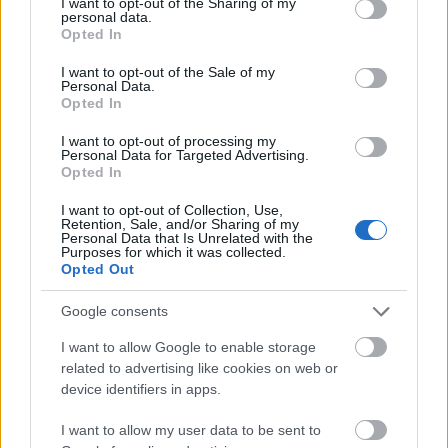
not limited to your visit or usage behaviour. You may click to
I want to opt-out of the Sharing of my
personal data.
grant or deny consent to Google and its third-party tags to
Opted In
use your data for below specified purposes in below Google
consent section.
I want to opt-out of the Sale of my
Personal Data.
Opted In
I want to opt-out of processing my
Personal Data for Targeted Advertising.
Opted In
I want to opt-out of Collection, Use,
Retention, Sale, and/or Sharing of my
Personal Data that Is Unrelated with the
Purposes for which it was collected.
Opted Out
Google consents
Consejos de compra: cinco fichajes ‘low cost’ para la jornada 12
1. noviembre 2023 Por
Jesus Gallo
|
I want to allow Google to enable storage
related to advertising like cookies on web or
Si necesitas completar tu equipo de la jornada 12 con jugadores 'low
device identifiers in apps.
cost', te presentamos cinco futbolistas que pueden ser titulares o tener
minutos por menos de 1 millón de euros.
I want to allow my user data to be sent to
Leer más »