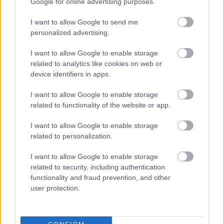
Google for online advertising purposes.
I want to allow Google to send me
personalized advertising.
I want to allow Google to enable storage
related to analytics like cookies on web or
device identifiers in apps.
I want to allow Google to enable storage
related to functionality of the website or app.
I want to allow Google to enable storage
related to personalization.
I want to allow Google to enable storage
related to security, including authentication
functionality and fraud prevention, and other
Las noticias de última hora de la jornada 3 (23/24)
user protection.
24. agosto 2023 Por
Jesus Gallo
|
¡Este viernes a las 19:30 horas arranca la jornada 2 de LaLiga 23/24!
Repasamos las noticias de última hora antes del comienzo de esta