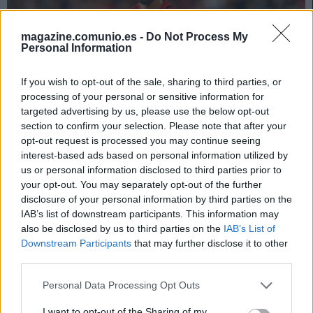
magazine.comunio.es -
Do Not Process My
Personal Information
If you wish to opt-out of the sale, sharing to third parties, or
processing of your personal or sensitive information for
targeted advertising by us, please use the below opt-out
section to confirm your selection. Please note that after your
opt-out request is processed you may continue seeing
interest-based ads based on personal information utilized by
Consejos de compra – Mallorca: cuatro buenas opciones por
us or personal information disclosed to third parties prior to
your opt-out. You may separately opt-out of the further
menos de 3M
disclosure of your personal information by third parties on the
31. julio 2025 Por
Jesus Gallo
|
IAB’s list of downstream participants. This information may
El Mallorca se quedó cerca de los puestos europeos el curso pasado.
also be disclosed by us to third parties on the
IAB’s List of
Estos cuatro jugadores pueden ser importantes dentro del esquema de
Downstream Participants
that may further disclose it to other
Jagoba Arrasate en la temporada 25/26 y cuestan menos de 3 millones
third parties.
en Comunio.
Please note that this website/app uses one or more Google
Leer más »
Personal Data Processing Opt Outs
services and may gather and store information including but
not limited to your visit or usage behaviour. You may click to
I want to opt-out of the Sharing of my