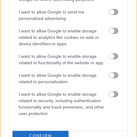
I want to allow Google to send me
personalized advertising.
I want to allow Google to enable storage
related to analytics like cookies on web or
device identifiers in apps.
I want to allow Google to enable storage
related to functionality of the website or app.
I want to allow Google to enable storage
related to personalization.
I want to allow Google to enable storage
related to security, including authentication
functionality and fraud prevention, and other
user protection.
Mercado de fichajes: Mateu Morey, Abel Bretones y Tomas
Conechny llegan a LaLiga
6. julio 2024 Por
Jesus Gallo
|
CONFIRM