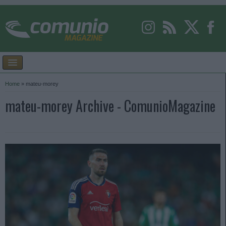
Home
»
mateu-morey
mateu-morey Archive - ComunioMagazine