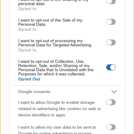
personal data.
grant or deny consent to Google and its third-party tags to
Opted In
use your data for below specified purposes in below Google
consent section.
I want to opt-out of the Sale of my
Personal Data.
Opted In
I want to opt-out of processing my
Personal Data for Targeted Advertising.
Opted In
I want to opt-out of Collection, Use,
Retention, Sale, and/or Sharing of my
Personal Data that Is Unrelated with the
Purposes for which it was collected.
Opted Out
Google consents
Consejos de compra: 5 jugadores baratos para la última jornada
I want to allow Google to enable storage
21. mayo 2025 Por
Jesus Gallo
|
related to advertising like cookies on web or
device identifiers in apps.
La última jornada de LaLiga arrancará el viernes a las 21:00 horas. Si
necesitas reforzar tu equipo con un jugador barato que pueda darte
I want to allow my user data to be sent to
puntos, te traemos cinco opciones por menos de 1 millón de euros.
Google for online advertising purposes.
Leer más »