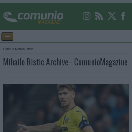
Home
»
Mihailo Ristic
Mihailo Ristic Archive - ComunioMagazine