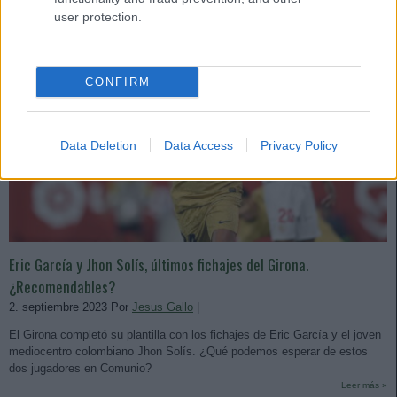
user protection.
CONFIRM
Data Deletion
Data Access
Privacy Policy
Eric García y Jhon Solís, últimos fichajes del Girona.
¿Recomendables?
2. septiembre 2023 Por
Jesus Gallo
|
El Girona completó su plantilla con los fichajes de Eric García y el joven
mediocentro colombiano Jhon Solís. ¿Qué podemos esperar de estos
dos jugadores en Comunio?
Leer más »