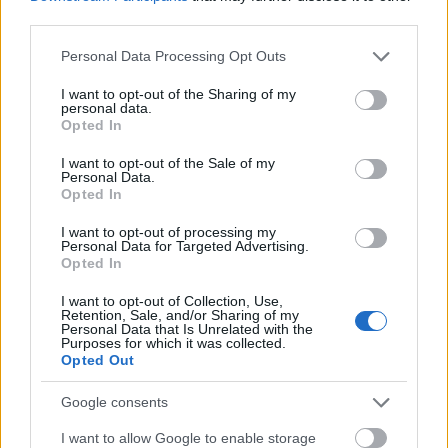
third parties.
Please note that this website/app uses one or more Google
Personal Data Processing Opt Outs
services and may gather and store information including but
not limited to your visit or usage behaviour. You may click to
I want to opt-out of the Sharing of my
personal data.
grant or deny consent to Google and its third-party tags to
Opted In
use your data for below specified purposes in below Google
consent section.
I want to opt-out of the Sale of my
Personal Data.
Opted In
Las noticias de última hora de la jornada 36
I want to opt-out of processing my
13. mayo 2024 Por
Jesus Gallo
|
Personal Data for Targeted Advertising.
Opted In
La jornada 36 de LaLiga arranca este martes a las 19:30 horas.
Repasamos las noticias de última hora antes del comienzo de esta
I want to opt-out of Collection, Use,
nueva fecha del campeonato.
Retention, Sale, and/or Sharing of my
Leer más »
Personal Data that Is Unrelated with the
Purposes for which it was collected.
Opted Out
Google consents
I want to allow Google to enable storage