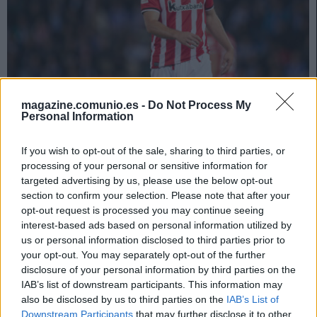
magazine.comunio.es -
Do Not Process My
Personal Information
Parte médico: los lesionados de la Jornada 1
If you wish to opt-out of the sale, sharing to third parties, or
20. agosto 2024 Por
Jesus Gallo
|
processing of your personal or sensitive information for
La jornada 1 nos ha dejado varios jugadores lesionados como Aitor
targeted advertising by us, please use the below opt-out
Paredes o Arambarri. Analizamos su estado y posible tiempo de baja.
section to confirm your selection. Please note that after your
Leer más »
opt-out request is processed you may continue seeing
interest-based ads based on personal information utilized by
us or personal information disclosed to third parties prior to
your opt-out. You may separately opt-out of the further
disclosure of your personal information by third parties on the
IAB’s list of downstream participants. This information may
also be disclosed by us to third parties on the
IAB’s List of
Downstream Participants
that may further disclose it to other