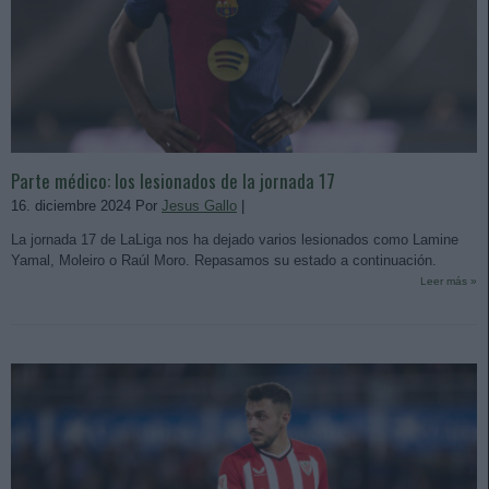
Parte médico: los lesionados de la jornada 17
16. diciembre 2024 Por
Jesus Gallo
|
La jornada 17 de LaLiga nos ha dejado varios lesionados como Lamine
Yamal, Moleiro o Raúl Moro. Repasamos su estado a continuación.
Leer más »