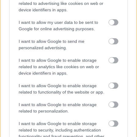
related to advertising like cookies on web or
device identifiers in apps.
I want to allow my user data to be sent to
Google for online advertising purposes.
I want to allow Google to send me
personalized advertising.
I want to allow Google to enable storage
related to analytics like cookies on web or
device identifiers in apps.
Consejos de compra: cinco fichajes ‘low cost’ para la jornada 25
14. febrero 2024 Por
Jesus Gallo
|
I want to allow Google to enable storage
related to functionality of the website or app.
Si necesitas un jugador barato para completar tu alineación de la jornada
25 de Comunio, te presentamos cinco opciones 'low cost' que pueden ser
I want to allow Google to enable storage
titulares o tener minutos por menos de 1 millón de euros.
related to personalization.
Leer más »
I want to allow Google to enable storage
related to security, including authentication
functionality and fraud prevention, and other