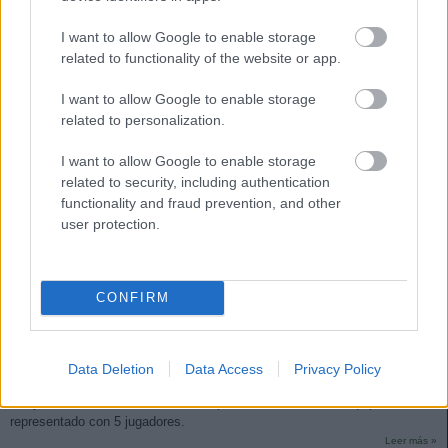
I want to allow Google to enable storage
related to functionality of the website or app.
I want to allow Google to enable storage
related to personalization.
I want to allow Google to enable storage
related to security, including authentication
functionality and fraud prevention, and other
user protection.
CONFIRM
El 11 ideal de la jornada 20
25. enero 2021 Por
Jesus Gallo
|
Data Deletion
Data Access
Privacy Policy
150 puntos para el mejor 11 de la jornada 20 de LaLiga 2020/21 con En-
Nesyri como flamante MVP con 21 puntos. El Athletic, el equipo más
representado con 5 jugadores.
Leer más »