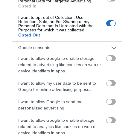
Personal Data for Targeted Advertising.
Opted In
I want to opt-out of Collection, Use,
Retention, Sale, and/or Sharing of my
Personal Data that Is Unrelated with the
Purposes for which it was collected.
Opted Out
Google consents
I want to allow Google to enable storage
related to advertising like cookies on web or
device identifiers in apps.
I want to allow my user data to be sent to
Google for online advertising purposes.
Actualidad Comunio: los lesionados de la jornada 20
26. enero 2021 Por
Jesus Gallo
|
I want to allow Google to send me
personalized advertising.
Budimir, Jony, Diakhaby....La jornada 20 nos dejó varios lesionados.
Repasamos su estado y el tiempo que podrían estar de baja.
Leer más »
I want to allow Google to enable storage
related to analytics like cookies on web or
device identifiers in apps.