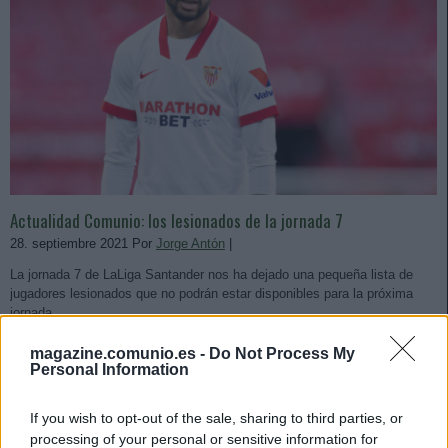
Actualidad Comunio: los lesionados de la jornada 7
28. septiembre 2021 Por
Jorge Antón
|
La jornada 7 de LaLiga Santander nos ha dejado una pequeña lista de
jugadores lesionados que no podrán estar disponibles para la próxima
jornada.
Leer más »
magazine.comunio.es -
Do Not Process My
Personal Information
If you wish to opt-out of the sale, sharing to third parties, or
processing of your personal or sensitive information for