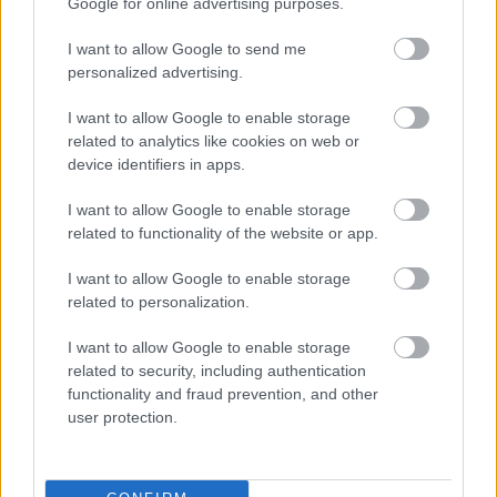
Google for online advertising purposes.
semana y ya se sitúan en casi 1.200 de euros de valor total. Pese a la
tendencia a la baja, hay futbolistas que han cotizado al alza tras ser
I want to allow Google to send me
comprados por los mánagers. Aquí los cinco ganadores de valor de
personalized advertising.
mercado de la semana con Josan como principal protagonista.
Leer más »
I want to allow Google to enable storage
related to analytics like cookies on web or
device identifiers in apps.
I want to allow Google to enable storage
related to functionality of the website or app.
I want to allow Google to enable storage
related to personalization.
I want to allow Google to enable storage
related to security, including authentication
functionality and fraud prevention, and other
user protection.