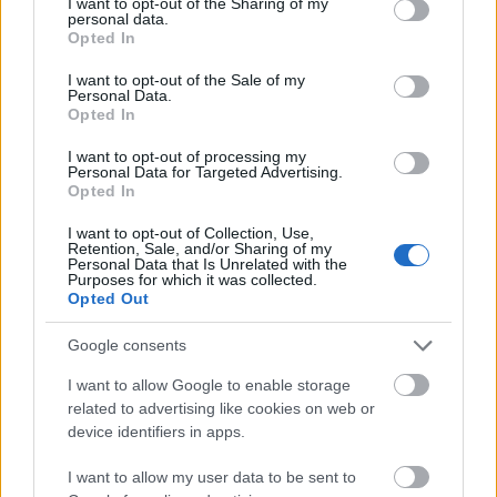
not limited to your visit or usage behaviour. You may click to
I want to opt-out of the Sharing of my
Leer más »
personal data.
grant or deny consent to Google and its third-party tags to
Opted In
use your data for below specified purposes in below Google
consent section.
I want to opt-out of the Sale of my
Personal Data.
Opted In
I want to opt-out of processing my
Personal Data for Targeted Advertising.
Opted In
I want to opt-out of Collection, Use,
Retention, Sale, and/or Sharing of my
Personal Data that Is Unrelated with the
Purposes for which it was collected.
Opted Out
Google consents
I want to allow Google to enable storage
related to advertising like cookies on web or
Ganadores valor mercado (23/10-30/10): Josan dobla su precio
device identifiers in apps.
30. octubre 2020 Por
Jesus Gallo
|
I want to allow my user data to be sent to
Los valores siguen desplomándose. 76 millones de bajada general esa