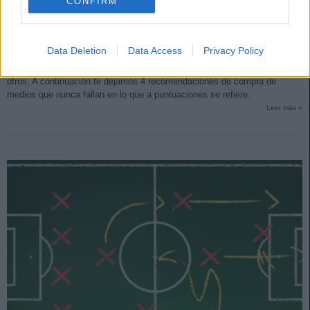
CONFIRM
¡Compra! 4 centrocampistas caros que nunca fallan
12. octubre 2020 Por
Jesus Gallo
|
Data Deletion
Data Access
Privacy Policy
Los jugadores con un mayor valor de mercado suelen ser los que mejor
rendimiento dan en Comunio, pero hay algunos mucho más fiables que
otros. A continuación te dejamos 4 recomendaciones de compra de
medios que nunca fallan en lo que a puntuaciones se refiere.
Leer más »