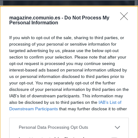
magazine.comunio.es -
Do Not Process My
Personal Information
If you wish to opt-out of the sale, sharing to third parties, or
processing of your personal or sensitive information for
targeted advertising by us, please use the below opt-out
section to confirm your selection. Please note that after your
opt-out request is processed you may continue seeing
interest-based ads based on personal information utilized by
us or personal information disclosed to third parties prior to
your opt-out. You may separately opt-out of the further
disclosure of your personal information by third parties on the
Ganadores de valor de mercado del mes – Octubre: ¡los
IAB’s list of downstream participants. This information may
jugadores más demandados!
also be disclosed by us to third parties on the
IAB’s List of
Downstream Participants
that may further disclose it to other
31. octubre 2020 Por
Jesus Gallo
|
third parties.
Uno de los mejores jugadores de la temporada, un nuevo fichaje del
Barça, dos jugadores del Eibar y una de las grandes promesas del Real
Please note that this website/app uses one or more Google
Personal Data Processing Opt Outs
Madrid son los ganadores de valor de mercado del mes de octubre en
services and may gather and store information including but
Comunio. ¿Tienes alguno en tu equipo?