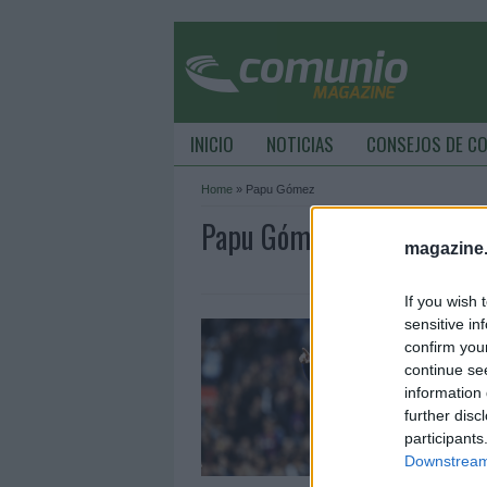
INICIO
NOTICIAS
CONSEJOS DE C
Home
»
Papu Gómez
Papu Gómez Archive - Pág
magazine
If you wish 
G
sensitive in
confirm you
r
continue se
7
information 
E
further disc
g
participants
G
Downstream 