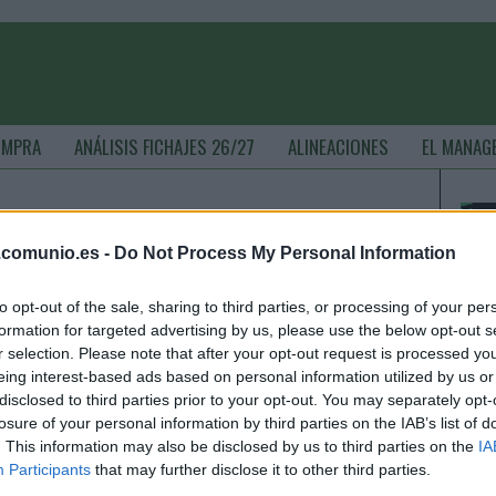
OMPRA
ANÁLISIS FICHAJES 26/27
ALINEACIONES
EL MANAG
ina 4 de 4 - ComunioMagazine
.comunio.es -
Do Not Process My Personal Information
to opt-out of the sale, sharing to third parties, or processing of your per
anadores valor mercado (1-7 febrero): Griezmann, en
formation for targeted advertising by us, please use the below opt-out s
r selection. Please note that after your opt-out request is processed y
acha
eing interest-based ads based on personal information utilized by us or
. febrero 2021 Por
Jesus Gallo
|
disclosed to third parties prior to your opt-out. You may separately opt-
l mercado sigue su tendencia al alza. Estos han sido los cinco
losure of your personal information by third parties on the IAB’s list of
anadores de valor en la semana del 1 al 7 de febrero, con
. This information may also be disclosed by us to third parties on the
IA
riezmann y Papu Gómez como mayores subidas.
Participants
that may further disclose it to other third parties.
Leer más »