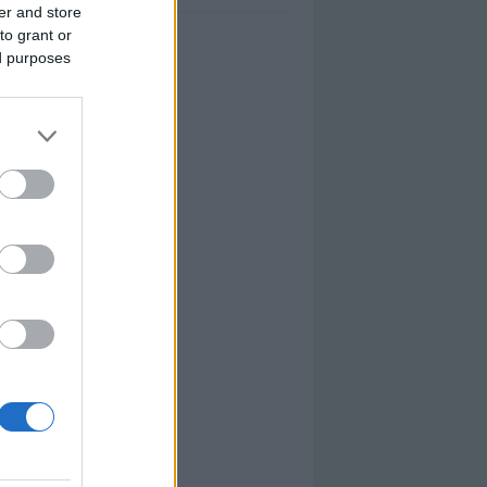
er and store
to grant or
ed purposes