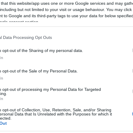
 that this website/app uses one or more Google services and may gath
including but not limited to your visit or usage behaviour. You may click 
 to Google and its third-party tags to use your data for below specifi
nálisis: Papu Gómez, el rey de las asistencias llega al
ogle consent section.
evilla
6. enero 2021 Por
Jesus Gallo
|
l Data Processing Opt Outs
l Sevilla ha anunciado la incorporación de Alejandro "Papu"
ómez hasta 2024. El crack argentino llega a LaLiga tras hacer
o opt-out of the Sharing of my personal data.
istoria con el Atalanta en los últimos años y ser uno de los
In
ejores centrocampistas de la Serie A. Analizamos su trayectoria
 posible rendimiento en Comunio.
o opt-out of the Sale of my Personal Data.
Leer más »
In
to opt-out of processing my Personal Data for Targeted
ing.
ctualidad Comunio: ¿Olaza fuera del Celta? ¿Papu al
In
evilla?
o opt-out of Collection, Use, Retention, Sale, and/or Sharing
3. enero 2021 Por
Jesus Gallo
|
ersonal Data that Is Unrelated with the Purposes for which it
lected.
ueda poco para cerrarse el mercado de invierno y los rumores
Out
o cesan. Olaza puede tener pie y medio fuera del Celta,
ientras que Carlos Fernández puede cambiar de equipo y ser