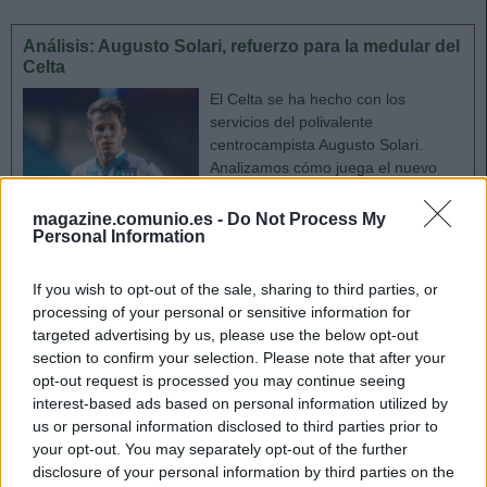
Análisis: Augusto Solari, refuerzo para la medular del
Celta
El Celta se ha hecho con los
servicios del polivalente
centrocampista Augusto Solari.
Analizamos cómo juega el nuevo
fichaje celeste y su posible
rendimiento en Comunio.
magazine.comunio.es -
Do Not Process My
Personal Information
If you wish to opt-out of the sale, sharing to third parties, or
Posición y estilo de juego
processing of your personal or sensitive information for
targeted advertising by us, please use the below opt-out
Papu Gómez es el típico mediapunta argentino, una especie
section to confirm your selection. Please note that after your
en peligro de extinción. Tiene una gran visión de juego y
opt-out request is processed you may continue seeing
último pase, pero no sólo eso, también es un gran
interest-based ads based on personal information utilized by
regateador y cada temporada acaba con una media
us or personal information disclosed to third parties prior to
your opt-out. You may separately opt-out of the further
goleadora bastante aceptable.
disclosure of your personal information by third parties on the