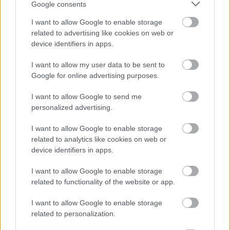
Google consents
I want to allow Google to enable storage
related to advertising like cookies on web or
Estadísticas
device identifiers in apps.
Los números de Papu Gómez en el Atalanta han sido
I want to allow my user data to be sent to
Google for online advertising purposes.
espectaculares. En 208 partidos con la DEA ha marcado 50
goles y repartido 58 asistencias en Serie A. Su mejor año
I want to allow Google to send me
fue la temporada 2016/17 en la que anotó 16 goles y dio 10
personalized advertising.
asistencias de gol.
I want to allow Google to enable storage
Sus promedio
SofaScore
desde la temporada 16/17 ha sido
related to analytics like cookies on web or
de 7,72, siendo el jugador más valorado de la Serie A en
device identifiers in apps.
dicha plataforma en este periodo con estas estadísticas
ofensivas por partido: 2,2 tiros, 2,4 regates y 2,7 pases
I want to allow Google to enable storage
related to functionality of the website or app.
clave.
En
Comunio Italia
ha sumado 944 puntos desde la 16/17,
I want to allow Google to enable storage
related to personalization.
siendo su mejor temporada la 2019/20 en la que sumó nada
más y nada menos que 252 puntos.