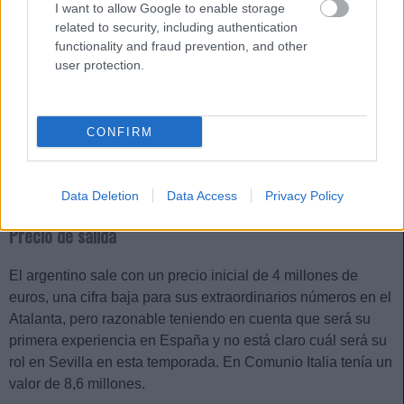
I want to allow Google to enable storage
related to security, including authentication
¡A vender! Cinco perdedores de la jornada 20
functionality and fraud prevention, and other
user protection.
Lesionados, bajo rendimiento,
pérdida de la titularidad...Estos
cinco jugadores han sido algunos
de los perdedores de la jornada
CONFIRM
20. ¡A vender antes de que bajen
de valor!
Data Deletion
Data Access
Privacy Policy
Precio de salida
El argentino sale con un precio inicial de 4 millones de
euros, una cifra baja para sus extraordinarios números en el
Atalanta, pero razonable teniendo en cuenta que será su
primera experiencia en España y no está claro cuál será su
rol en Sevilla en esta temporada. En Comunio Italia tenía un
valor de 8,6 millones.