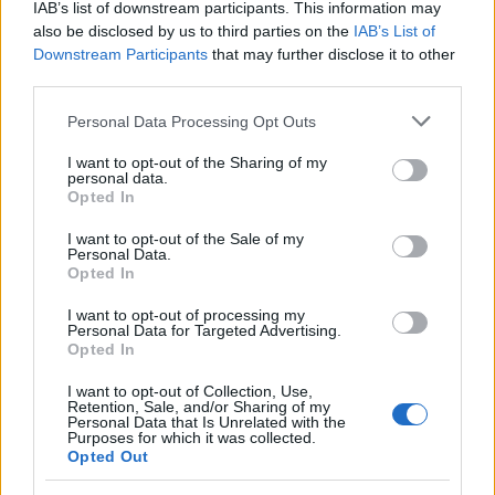
En sus primeros años de carrera tuvo que jugar de segunda
IAB’s list of downstream participants. This information may
also be disclosed by us to third parties on the
IAB’s List of
punta, de interior en un 4-4-2 o de extremo en un 4-3-3
Downstream Participants
that may further disclose it to other
hasta que llegó al Atalanta. Empezó como extremo
third parties.
izquierdo, pero posteriormente Gasperini le recolocó en la
posición de 10, detrás de los dos delanteros del equipo en
Please note that this website/app uses one or more Google
Personal Data Processing Opt Outs
un sistema 1-3-4-1-2.
services and may gather and store information including but
not limited to your visit or usage behaviour. You may click to
I want to opt-out of the Sharing of my
personal data.
Por tanto, es un futbolistas que se puede amoldar a casi
grant or deny consent to Google and its third-party tags to
Opted In
cualquier posición de ataque, aunque dónde mejor ha
use your data for below specified purposes in below Google
consent section.
rendido ha sido como enganche y con total libertad de
I want to opt-out of the Sale of my
Personal Data.
movimientos. En Comunio.es sale como centrocampista, la
Opted In
posición que ocupa en el Comunio de Italia.
I want to opt-out of processing my
Personal Data for Targeted Advertising.
Actualidad Comunio: los lesionados de la jornada 20
Opted In
Budimir, Jony, Diakhaby....La
I want to opt-out of Collection, Use,
jornada 20 nos dejó varios
Retention, Sale, and/or Sharing of my
Personal Data that Is Unrelated with the
lesionados. Repasamos su estado
Purposes for which it was collected.
y el tiempo que podrían estar de
Opted Out
baja.