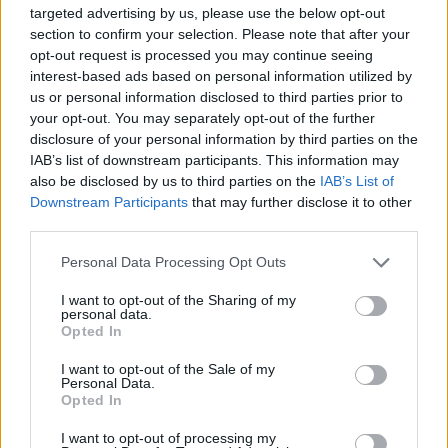
targeted advertising by us, please use the below opt-out
section to confirm your selection. Please note that after your
opt-out request is processed you may continue seeing
interest-based ads based on personal information utilized by
us or personal information disclosed to third parties prior to
your opt-out. You may separately opt-out of the further
disclosure of your personal information by third parties on the
IAB’s list of downstream participants. This information may
also be disclosed by us to third parties on the
IAB’s List of
Downstream Participants
that may further disclose it to other
third parties.
Mundial: posibles onces tipo de las selecciones del Grupo C
13. noviembre 2022 Por
Jesus Gallo
|
Please note that this website/app uses one or more Google
Personal Data Processing Opt Outs
services and may gather and store information including but
El Grupo C del Mundial enfrentará a Argentina, Polonia, Arabia Saudí y
not limited to your visit or usage behaviour. You may click to
I want to opt-out of the Sharing of my
México. ¿Cuáles pueden ser los posibles onces tipo de estas
personal data.
selecciones del grupo C en el torneo?
grant or deny consent to Google and its third-party tags to
Opted In
Leer más »
use your data for below specified purposes in below Google
consent section.
I want to opt-out of the Sale of my
Personal Data.
Opted In
I want to opt-out of processing my