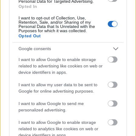
Personal Data for Targeted Advertising.
Opted In
I want to opt-out of Collection, Use,
Retention, Sale, and/or Sharing of my
Personal Data that Is Unrelated with the
Purposes for which it was collected.
Opted Out
Google consents
I want to allow Google to enable storage
related to advertising like cookies on web or
device identifiers in apps.
Comunio Euro: cinco posibles titulares por menos de 1 millón
I want to allow my user data to be sent to
9. junio 2021 Por
Jesus Gallo
|
Google for online advertising purposes.
¡2 días para el inicio de la Eurocopa! Si aún estás construyendo tu
I want to allow Google to send me
equipo del Comunio Euro, te traemos cinco posibles titulares en la
personalized advertising.
jornada 1 que tienen un valor de mercado inferior a 1 millón de euros.
Leer más »
I want to allow Google to enable storage
related to analytics like cookies on web or
device identifiers in apps.