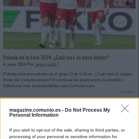
Polonia en la Euro 2024: ¿Cuál será su once titular?
4. junio 2024 Por
Jesus Gallo
|
Polonia está encuadrada en el grupo D de la Euro. ¿Cuál será el equipo
titular del conjunto polaco? A continuación analizamos su plantilla y
futbolistas más recomendables para Comunio.com.
Leer más »
magazine.comunio.es -
Do Not Process My
Personal Information
If you wish to opt-out of the sale, sharing to third parties, or
processing of your personal or sensitive information for