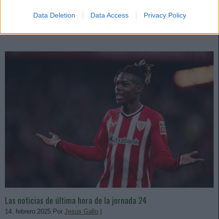
y 18 puntos conseguidos ante el Valencia.
Data Deletion
Data Access
Privacy Policy
Leer más »
Las noticias de última hora de la jornada 24
14. febrero 2025 Por
Jesus Gallo
|