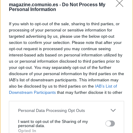
magazine.comunio.es -
Do Not Process My
Personal Information
If you wish to opt-out of the sale, sharing to third parties, or
processing of your personal or sensitive information for
targeted advertising by us, please use the below opt-out
section to confirm your selection. Please note that after your
opt-out request is processed you may continue seeing
interest-based ads based on personal information utilized by
us or personal information disclosed to third parties prior to
your opt-out. You may separately opt-out of the further
disclosure of your personal information by third parties on the
IAB’s list of downstream participants. This information may
also be disclosed by us to third parties on the
IAB’s List of
Downstream Participants
that may further disclose it to other
Las noticias de última hora de la jornada 38
third parties.
23. mayo 2025 Por
Jesus Gallo
|
Please note that this website/app uses one or more Google
Personal Data Processing Opt Outs
La jornada 38 de Comunio arranca hoy a las 21:00 horas. Repasamos las
services and may gather and store information including but
noticias de última hora antes del comienzo de esta nueva fecha del
not limited to your visit or usage behaviour. You may click to
I want to opt-out of the Sharing of my
campeonato.
personal data.
grant or deny consent to Google and its third-party tags to
Leer más »
Opted In