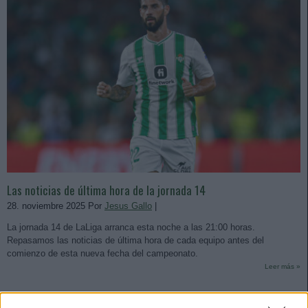
Las noticias de última hora de la jornada 14
28. noviembre 2025 Por
Jesus Gallo
|
La jornada 14 de LaLiga arranca esta noche a las 21:00 horas.
Repasamos las noticias de última hora de cada equipo antes del
comienzo de esta nueva fecha del campeonato.
Leer más »