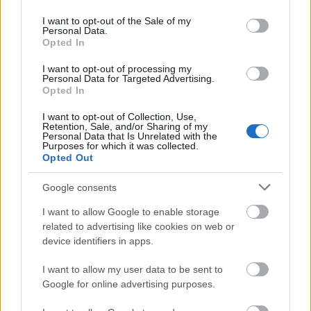
use your data for below specified purposes in below Google
consent section.
I want to opt-out of the Sale of my
Personal Data.
Opted In
I want to opt-out of processing my
Personal Data for Targeted Advertising.
Opted In
I want to opt-out of Collection, Use,
Retention, Sale, and/or Sharing of my
Personal Data that Is Unrelated with the
Purposes for which it was collected.
Opted Out
Google consents
I want to allow Google to enable storage
related to advertising like cookies on web or
device identifiers in apps.
Parte médico: los lesionados de la Jornada 36
16. mayo 2025 Por
Jesus Gallo
|
I want to allow my user data to be sent to
Google for online advertising purposes.
La jornada 36 nos dejó varios lesionados como Chuki o Pablo Barrios.
Analizamos su estado y posible tiempo de baja.