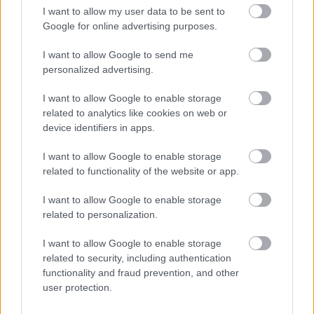
25. noviembre 2021 Por
Jesus Gallo
|
I want to allow my user data to be sent to
Google for online advertising purposes.
David Alaba sufrió un leve esguince de rodilla y apunta a baja contra el
Sevilla, mientras que el Real Betis tiene varios jugadores en duda, como
I want to allow Google to send me
William Carvalho o Germán Pezzella. Repasamos las noticias de última
personalized advertising.
hora de la jornada 15 para que puedas hacer tu alineación de Comunio
con todas las garantías.
I want to allow Google to enable storage
Leer más »
related to analytics like cookies on web or
device identifiers in apps.
I want to allow Google to enable storage
related to functionality of the website or app.
I want to allow Google to enable storage
related to personalization.
I want to allow Google to enable storage
related to security, including authentication
functionality and fraud prevention, and other
user protection.