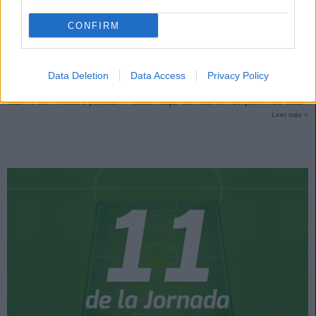
CONFIRM
Cuatro perdedores de la jornada 8: ¿Momento de vender?
4. octubre 2021 Por
Jesus Gallo
|
Data Deletion
Data Access
Privacy Policy
Estos cuatro jugadores son algunos de los perdedores de la jornada 8
tras no dar muchos puntos. Podrían bajar de valor en los próximos días.
Leer más »