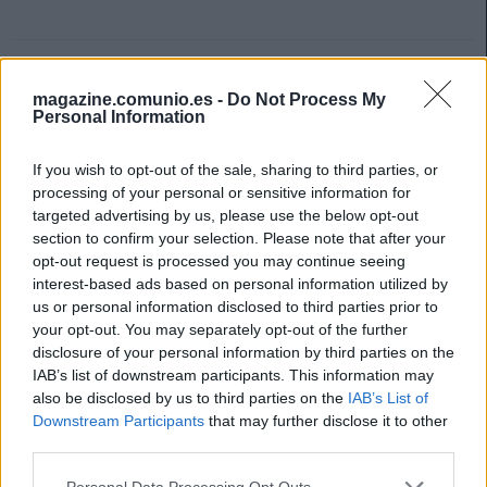
magazine.comunio.es -
Do Not Process My
Personal Information
If you wish to opt-out of the sale, sharing to third parties, or
processing of your personal or sensitive information for
targeted advertising by us, please use the below opt-out
section to confirm your selection. Please note that after your
opt-out request is processed you may continue seeing
interest-based ads based on personal information utilized by
us or personal information disclosed to third parties prior to
your opt-out. You may separately opt-out of the further
disclosure of your personal information by third parties on the
IAB’s list of downstream participants. This information may
also be disclosed by us to third parties on the
IAB’s List of
Consejos de compra: tres jugadores fiables por menos de 3M
Downstream Participants
that may further disclose it to other
7. febrero 2022 Por
Jesus Gallo
|
third parties.
Los jugadores más regulares son los más caros en Comunio, pero el
Please note that this website/app uses one or more Google
Personal Data Processing Opt Outs