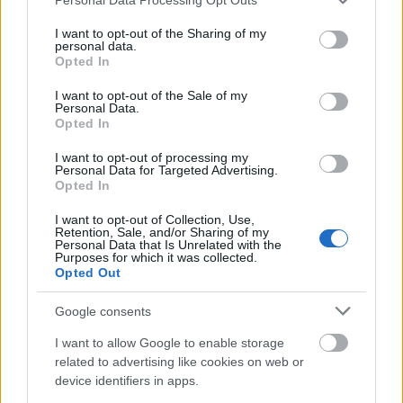
mercado siempre ofrece algunas opciones muy rentables a bajo coste. A
services and may gather and store information including but
continuación te presentamos tres jugadores fiables que actualmente
not limited to your visit or usage behaviour. You may click to
I want to opt-out of the Sharing of my
cuestan menos de 3 millones y promedian más de 4 puntos por partido.
personal data.
grant or deny consent to Google and its third-party tags to
Leer más »
Opted In
use your data for below specified purposes in below Google
consent section.
I want to opt-out of the Sale of my
Personal Data.
Opted In
I want to opt-out of processing my
Personal Data for Targeted Advertising.
Opted In
I want to opt-out of Collection, Use,
Retention, Sale, and/or Sharing of my
Personal Data that Is Unrelated with the
Purposes for which it was collected.
Opted Out
Google consents
I want to allow Google to enable storage
related to advertising like cookies on web or
device identifiers in apps.
La última hora de la jornada 15 – Alaba, posible baja