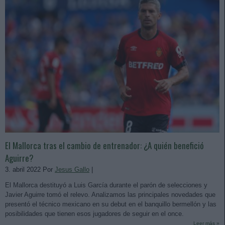
El Mallorca tras el cambio de entrenador: ¿A quién benefició
Aguirre?
3. abril 2022 Por
Jesus Gallo
|
El Mallorca destituyó a Luis García durante el parón de selecciones y
Javier Aguirre tomó el relevo. Analizamos las principales novedades que
presentó el técnico mexicano en su debut en el banquillo bermellón y las
posibilidades que tienen esos jugadores de seguir en el once.
Leer más »