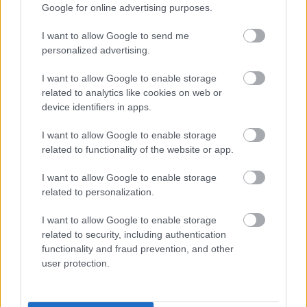
Google for online advertising purposes.
26. abril 2023 Por
Jesus Gallo
|
Si necesitas defensas baratos para completar tu equipo de la jornada 32,
I want to allow Google to send me
a continuación te ofrecemos cinco consejos de compra 'low cost' con un
personalized advertising.
valor de mercado inferior a 1,5 millones de euros.
Leer más »
I want to allow Google to enable storage
related to analytics like cookies on web or
device identifiers in apps.
I want to allow Google to enable storage
related to functionality of the website or app.
I want to allow Google to enable storage
related to personalization.
I want to allow Google to enable storage
related to security, including authentication
functionality and fraud prevention, and other
user protection.