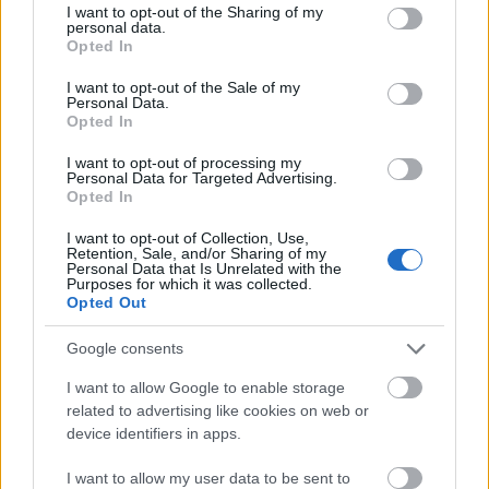
not limited to your visit or usage behaviour. You may click to
I want to opt-out of the Sharing of my
minutos y tienen un valor de mercado por debajo de los 3 millones en
personal data.
grant or deny consent to Google and its third-party tags to
Comunio.
Opted In
use your data for below specified purposes in below Google
Leer más »
consent section.
I want to opt-out of the Sale of my
Personal Data.
Opted In
I want to opt-out of processing my
Personal Data for Targeted Advertising.
Opted In
I want to opt-out of Collection, Use,
Retention, Sale, and/or Sharing of my
Personal Data that Is Unrelated with the
Purposes for which it was collected.
Opted Out
Google consents
I want to allow Google to enable storage
related to advertising like cookies on web or
device identifiers in apps.
Consejos de compra: 5 defensas ‘low cost’ para la jornada 32
I want to allow my user data to be sent to