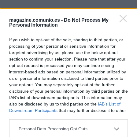
magazine.comunio.es -
Do Not Process My
Personal Information
If you wish to opt-out of the sale, sharing to third parties, or
processing of your personal or sensitive information for
targeted advertising by us, please use the below opt-out
section to confirm your selection. Please note that after your
opt-out request is processed you may continue seeing
interest-based ads based on personal information utilized by
us or personal information disclosed to third parties prior to
your opt-out. You may separately opt-out of the further
disclosure of your personal information by third parties on the
IAB’s list of downstream participants. This information may
Consejos de compra – Almería: cuatro posibles titulares a bajo
also be disclosed by us to third parties on the
IAB’s List of
coste
Downstream Participants
that may further disclose it to other
6. agosto 2023 Por
Jesus Gallo
|
third parties.
El Almería se salvó con muchos apuros el curso pasado y bajo la batuta
Please note that this website/app uses one or more Google
Personal Data Processing Opt Outs
de Vicente Moreno esperan tener una campaña 23/24 más tranquila.
services and may gather and store information including but
Estos cuatro jugadores rojiblancos apuntan a ser titulares o tener muchos