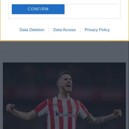
1. septiembre 2025 Por
Jesus Gallo
|
CONFIRM
La tendencia de los valores de mercado ha tenido el mismo
comportamiento que en los últimos años, con un periodo de subida antes
de empezar el campeonato y una posterior devaluación general con el
Data Deletion
Data Access
Privacy Policy
transcurso de las jornadas. Repasamos las principales subidas y bajadas
en los últimos 31 días.
Leer más »