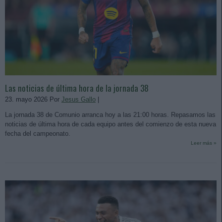
Las noticias de última hora de la jornada 38
23. mayo 2026 Por
Jesus Gallo
|
La jornada 38 de Comunio arranca hoy a las 21:00 horas. Repasamos las
noticias de última hora de cada equipo antes del comienzo de esta nueva
fecha del campeonato.
Leer más »