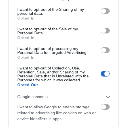
services and may gather and store information including but
Leer más »
not limited to your visit or usage behaviour. You may click to
I want to opt-out of the Sharing of my
personal data.
grant or deny consent to Google and its third-party tags to
Opted In
use your data for below specified purposes in below Google
consent section.
I want to opt-out of the Sale of my
Personal Data.
Opted In
I want to opt-out of processing my
Personal Data for Targeted Advertising.
Opted In
I want to opt-out of Collection, Use,
Retention, Sale, and/or Sharing of my
Personal Data that Is Unrelated with the
Purposes for which it was collected.
Opted Out
Google consents
I want to allow Google to enable storage
Las noticias de última hora de la jornada 10
related to advertising like cookies on web or
device identifiers in apps.
24. octubre 2025 Por
Jesus Gallo
|