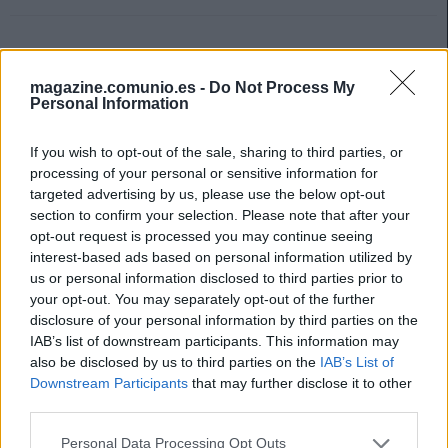
magazine.comunio.es -
Do Not Process My
Personal Information
If you wish to opt-out of the sale, sharing to third parties, or
processing of your personal or sensitive information for
targeted advertising by us, please use the below opt-out
section to confirm your selection. Please note that after your
opt-out request is processed you may continue seeing
interest-based ads based on personal information utilized by
us or personal information disclosed to third parties prior to
your opt-out. You may separately opt-out of the further
disclosure of your personal information by third parties on the
IAB’s list of downstream participants. This information may
Parte médico tras la jornada extra: Trent, baja hasta febrero
also be disclosed by us to third parties on the
IAB’s List of
4. diciembre 2025 Por
Jesus Gallo
|
Downstream Participants
that may further disclose it to other
third parties.
La jornada 14 de LaLiga 25/26 nos dejó varios lesionados, cómo Marcao
o Robert Navarro. Repasamos su estado y posible tiempo de baja en
Please note that this website/app uses one or more Google
Personal Data Processing Opt Outs
este artículo.