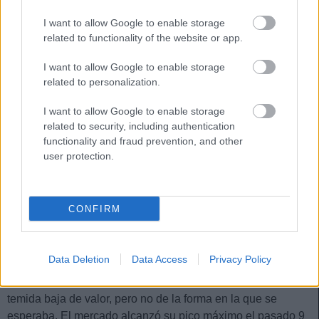
Los jugadores del Real Madrid Casemiro (2,9 millones),
I want to allow Google to enable storage
Hazard (2,8 millones) y Bale (2,6 millones) fueron otros de
related to functionality of the website or app.
los futbolistas más devaluados del mes.
I want to allow Google to enable storage
related to personalization.
La última hora de la jornada 12 - Benzema, baja por
descanso
I want to allow Google to enable storage
Carlo Ancelotti ha decidido dar
related to security, including authentication
descanso a Karim Benzema y el
functionality and fraud prevention, and other
francés no ha viajado a Elche.
user protection.
Repasamos las noticias de última
hora de la jornada 12.
CONFIRM
¿Cuál será la evolución del mercado en noviembre?
Data Deletion
Data Access
Privacy Policy
Tras varios meses consecutivos de subidas, por fin llegó la
temida baja de valor, pero no de la forma en la que se
esperaba. El mercado alcanzó su pico máximo el pasado 9