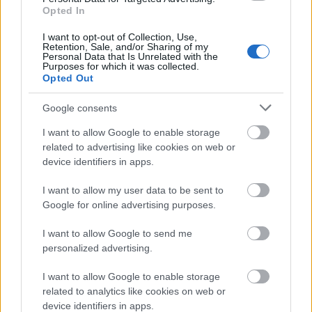
centrocampista del Atlético se lesionó tras la disputa de la
Opted In
jornada 8 y no ha vuelto a jugar ningún partido. Su
I want to opt-out of Collection, Use,
cotización ha bajado en un 21,8% con 3,3 millones de
Retention, Sale, and/or Sharing of my
Personal Data that Is Unrelated with the
pérdida.
Purposes for which it was collected.
Opted Out
Por su parte, el delantero del Villarreal empezó el mes
lesionado, reapareció en la jornada 9 en la que anotó gol y
Google consents
en la 10 volvió a sufrir una nueva lesión muscular por la que
I want to allow Google to enable storage
actualmente está de baja. Su valor ha bajado en 3,2
related to advertising like cookies on web or
millones en octubre.
device identifiers in apps.
Otro jugador que se devaluó en más de 3 millones de euros
I want to allow my user data to be sent to
fue Memphis Depay. El futbolista del Barcelona ha
Google for online advertising purposes.
puntuado bien durante octubre (42 puntos en cinco
partidos), pero su valor era prohibitivo para muchos
I want to allow Google to send me
managers que no han podido pujar por él. El saldo que da
personalized advertising.
el juego si comienzas con equipo aleatorio (20 millones) no
I want to allow Google to enable storage
cubría su coste y, en la actualidad, tampoco. Cuesta 21,1
related to analytics like cookies on web or
millones.
device identifiers in apps.