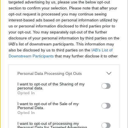
Ansu Fati (3,5 millones), Rafa Mir (3,5), Raúl de Tomás (3,2),
targeted advertising by us, please use the below opt-out
section to confirm your selection. Please note that after your
Agüero (3,1) y Joao Félix (3) aumentaron su precio en más
opt-out request is processed you may continue seeing
de 3 millones en octubre y fueron otros de los grandes
interest-based ads based on personal information utilized by
ganadores del mes.
us or personal information disclosed to third parties prior to
your opt-out. You may separately opt-out of the further
¡A comprar! Cuatro triunfadores de la jornada 12
disclosure of your personal information by third parties on the
IAB’s list of downstream participants. This information may
Estos cuatro futbolistas sumaron 7
also be disclosed by us to third parties on the
IAB’s List of
o más puntos en la jornada 12 y
Downstream Participants
that may further disclose it to other
pueden revalorizarse en los
third parties.
próximos días al tener un valor de
mercado inferior a los 2,5
Please note that this website/app uses one or more Google
Personal Data Processing Opt Outs
millones.
services and may gather and store information including but
not limited to your visit or usage behaviour. You may click to
I want to opt-out of the Sharing of my
personal data.
grant or deny consent to Google and its third-party tags to
Opted In
use your data for below specified purposes in below Google
Dos internacionales españoles, a la baja
consent section.
I want to opt-out of the Sale of my
Personal Data.
Los jugadores más devaluados de octubre fueron dos
Opted In
internacionales españoles que han tenido problemas con
I want to opt-out of processing my
las lesiones: Marcos Llorente y Gerard Moreno. El
Personal Data for Targeted Advertising.