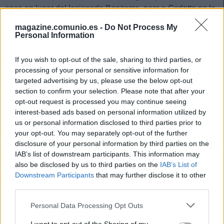
once en lugar del lesionado Benzema, pero a Carletto no le
tembló el pulso y lo puso en la punta de ataque junto a
magazine.comunio.es -
Do Not Process My
Asensio y Vini.
Personal Information
Su rendimiento fue irregular, ya que apenas se mostró
If you wish to opt-out of the sale, sharing to third parties, or
participativo en el juego, pero tuvo varias ocasiones para
processing of your personal or sensitive information for
adelantar a los suyos en el marcador. En el minuto 75 fue
targeted advertising by us, please use the below opt-out
sustituido y sus fallos de cara a puerta le permitieron logran
section to confirm your selection. Please note that after your
un pírrico punto Comunio. El galés está contando más para
opt-out request is processed you may continue seeing
Ancelotti (jugó contra el PSG), pero tras la vuelta de
interest-based ads based on personal information utilized by
us or personal information disclosed to third parties prior to
Benzema, tendrá muy complicado ser titular.
your opt-out. You may separately opt-out of the further
disclosure of your personal information by third parties on the
Sancionados de la jornada 25: ¿Quiénes sustituirán a
IAB’s list of downstream participants. This information may
Piqué & cía?
also be disclosed by us to third parties on the
IAB’s List of
Hasta once jugadores están
Downstream Participants
that may further disclose it to other
sancionados para la jornada 25,
third parties.
entre ellos Gerard Piqué. Además,
Please note that this website/app uses one or more Google
Personal Data Processing Opt Outs
Felipe y Soldado no podrán jugar
services and may gather and store information including but
el Atlético-Levante de mañana