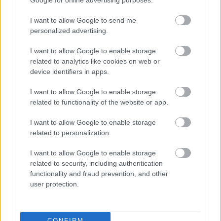
Google for online advertising purposes.
dos ocasiones frente a Dituro, apenas generó peligro. Esto
I want to allow Google to send me
provocó que a la hora de partido abandonará el campo.
personalized advertising.
Logró dos puntos y dejando muchas dudas. No
descartamos que pase a ser revulsivo e Iván Alejo vuelva a
I want to allow Google to enable storage
ser titular.
related to analytics like cookies on web or
device identifiers in apps.
Jakob Jankto (Getafe, centrocampista, 730.000)
I want to allow Google to enable storage
El interior azulón tuvo que adaptarse a las necesidades de
related to functionality of the website or app.
su equipo y tuvo que suplir a Mathías Olivera, lesionado del
I want to allow Google to enable storage
gemelo contra el Levante. Ofensivamente cumplió pues
related to personalization.
asistió a Mayoral en el primer gol de su equipo. Sin
embargo, defensivamente se le vieron más su carencias y
I want to allow Google to enable storage
más al compañero de baile que tuvo enfrente, que fue Ángel
related to security, including authentication
Correa, autor de dos goles colchoneros.
functionality and fraud prevention, and other
user protection.
Este irregular partido pesó en su puntuación, pues apenas
pudo lograr 3 puntos. Una vez que se recupere Olivera,
volverá al banquillo.
CONFIRM