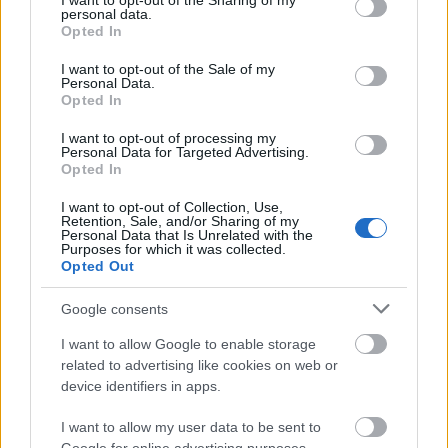
not limited to your visit or usage behaviour. You may click to
I want to opt-out of the Sharing of my
miércoles. ¿Quiénes serán sus
personal data.
grant or deny consent to Google and its third-party tags to
sustitutos en los onces de sus
Opted In
use your data for below specified purposes in below Google
respectivos equipos?
consent section.
I want to opt-out of the Sale of my
Personal Data.
Opted In
Luis Hernández (Cádiz, defensa, 590.000)
I want to opt-out of processing my
Personal Data for Targeted Advertising.
A la segunda fue la vencida, en su segundo partido como
Opted In
cadista fue titular contra el Celta. Coincidencia o no, su
I want to opt-out of Collection, Use,
equipo logró una portería a 0 después de dos derrotas
Retention, Sale, and/or Sharing of my
Personal Data that Is Unrelated with the
contra Mallorca y Valencia, en Liga y Copa
Purposes for which it was collected.
respectivamente. Su titularidad se debió a la lesión de Fali y
Opted Out
el rendimiento de Haroyan. Puede haberse ganado el
Google consents
puesto.
Oussama Idrissi (Cádiz, delantero, 1.760.000)
I want to allow Google to enable storage
related to advertising like cookies on web or
device identifiers in apps.
El extremo marroquí le ocurrió como a su compañero de
equipo, en su segundo partido como jugador amarillo fue
I want to allow my user data to be sent to
titular. No obstante, le fue peor que a Luis, ya que quitando