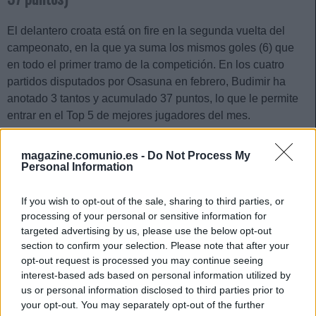
El delantero croata está on fire en la segunda vuelta del
campeonato, en la que ya suma los mismos goles (6) que
en todo el primer tramo de la competición. En los cuatro
partidos disputados por Osasuna en febrero, Budimir ha
anotado 3 tantos y acumulado 37 puntos, lo que le permite
entrar en el Top 5 de mejores jugadores del mes.
El ariete rojillo suma 147 puntos en la temporada y, de
magazine.comunio.es -
Do Not Process My
mantener su ritmo goleador, podría superar por tercera
Personal Information
campaña consecutiva los 200 puntos. El curso pasado
terminó con 21 goles y 292 puntos Comunio.
If you wish to opt-out of the sale, sharing to third parties, or
processing of your personal or sensitive information for
targeted advertising by us, please use the below opt-out
section to confirm your selection. Please note that after your
opt-out request is processed you may continue seeing
4. Fede Valverde (Real Madrid,
interest-based ads based on personal information utilized by
us or personal information disclosed to third parties prior to
centrocampista, 39 puntos)
your opt-out. You may separately opt-out of the further