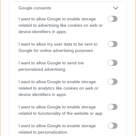
en Girona, donde se quedó en 5 puntos.
Google consents
Lamine Yamal ocupa el segundo puesto entre los jugadores
I want to allow Google to enable storage
con más puntos de la temporada (219), solo por detrás de
related to advertising like cookies on web or
Kylian Mbappé (260).
device identifiers in apps.
Consejos de compra: 5 opciones 'low cost' para la
I want to allow my user data to be sent to
jornada 26
Google for online advertising purposes.
Si necesitas reforzar tu equipo de
I want to allow Google to send me
la jornada 26 de Comunio con un
personalized advertising.
jugador barato, te presentamos
cinco opciones 'low cost' por
I want to allow Google to enable storage
menos de 1 millón de euros.
related to analytics like cookies on web or
device identifiers in apps.
I want to allow Google to enable storage
related to functionality of the website or app.
I want to allow Google to enable storage
related to personalization.