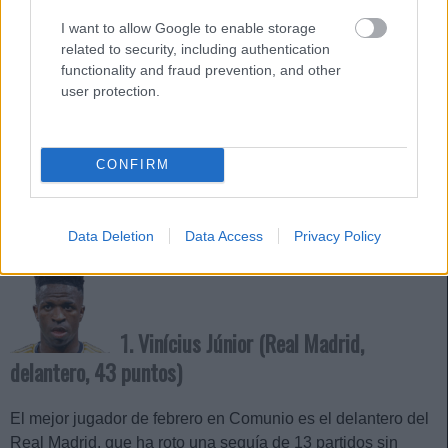
2. Georges Mikautadze (Villarreal,
delantero, 41 puntos)
I want to allow Google to enable storage
related to security, including authentication
functionality and fraud prevention, and other
El delantero georgiano ha anotado 3 goles en los cinco
user protection.
partidos disputados por el Villarreal en febrero en LaLiga,
acumulando 41 puntos Comunio. Mikautadze, que marcó de
forma consecutiva en las jornadas 23, 24 y en el aplazado
CONFIRM
ante el Levante (jornada 16), suma ya 8 goles en su primer
año en LaLiga y es el tercer jugador con más puntos del
Villarreal esta temporada, tras Moleiro y Pépé.
Data Deletion
Data Access
Privacy Policy
1. Vinícius Júnior (Real Madrid,
delantero, 43 puntos)
El mejor jugador de febrero en Comunio es el delantero del
Real Madrid, que ha roto una sequía de 13 partidos sin