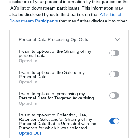
disclosure of your personal information by third parties on the
El centrocampista del Real Madrid atraviesa su mejor
IAB’s list of downstream participants. This information may
momento de la temporada. En los últimos cuatro encuentros
also be disclosed by us to third parties on the
IAB’s List of
ligueros ha firmado un gol y una asistencia, sumando 39
Downstream Participants
that may further disclose it to other
third parties.
puntos Comunio, lo que le ha metido de lleno en la lucha
por ser el mejor medio del curso (157 puntos en total). En la
Please note that this website/app uses one or more Google
Personal Data Processing Opt Outs
campaña 24/25 fue el segundo más valorado con 288
services and may gather and store information including but
puntos, solo por detrás de Pedri (296).
not limited to your visit or usage behaviour. You may click to
I want to opt-out of the Sharing of my
personal data.
grant or deny consent to Google and its third-party tags to
Opted In
use your data for below specified purposes in below Google
consent section.
I want to opt-out of the Sale of my
Personal Data.
Opted In
3. Lamine Yamal (Barcelona, delantero,
40 puntos)
I want to opt-out of processing my
Personal Data for Targeted Advertising.
Opted In
El crack azulgrana ha tenido un febrero muy productivo en
I want to opt-out of Collection, Use,
ataque, con 2 goles y una asistencia que le han permitido
Retention, Sale, and/or Sharing of my
Personal Data that Is Unrelated with the
alcanzar los 40 puntos Comunio. Incluso podría haber
Purposes for which it was collected.
sumado más si no llega a fallar un penalti en la jornada 24
Opted Out