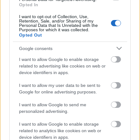
asistencias, consiguiendo un total de 220 puntos.
Opted In
I want to opt-out of Collection, Use,
Top 5: los mejores jugadores del Racing en Comunio
Retention, Sale, and/or Sharing of my
de 2ª
Personal Data that Is Unrelated with the
Purposes for which it was collected.
El Racing regresó a Primera
Opted Out
División catorce años después tras
quedar en el primer lugar de
Google consents
LaLiga Hypermotion. Estos han
sido sus cinco mejores jugadores
I want to allow Google to enable storage
en la temporada de Comunio de
related to advertising like cookies on web or
2ª.
device identifiers in apps.
I want to allow my user data to be sent to
2. Yeremay (Centrocampista, 262 puntos)
Google for online advertising purposes.
I want to allow Google to send me
La gran estrella del Dépor no podía faltar en el Top 5 de
personalized advertising.
mejores futbolistas del equipo gallego en Comunio de
Segunda. A pesar de sufrir problemas de pubalgia durante
I want to allow Google to enable storage
related to analytics like cookies on web or
el curso, Yeremay mostró todo su arsenal ofensivo,
device identifiers in apps.
terminando la temporada con un doble doble de goles y