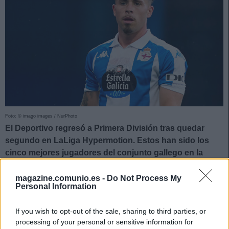
Foto: © imago images / NurPhoto
El Deportivo regresó a Primera División tras quedar
segundo en LaLiga Hypermotion. Estos han sido los
cinco mejores jugadores del conjunto gallego en la
temporada de Comunio de 2ª.
magazine.comunio.es -
Do Not Process My
5. Miguel Loureiro (Defensa, 171 puntos)
Personal Information
El polivalente defensa de 29 años ha sido un fijo en las
If you wish to opt-out of the sale, sharing to third parties, or
alineaciones de Antonio Hidalgo, disputando 38 partidos
processing of your personal or sensitive information for