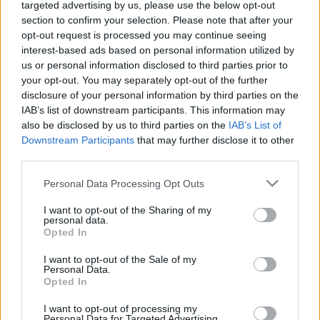
targeted advertising by us, please use the below opt-out
(37 como titular) durante la temporada, principalmente como
section to confirm your selection. Please note that after your
central. Loureiro finalizó el curso con 171 puntos y destacó
opt-out request is processed you may continue seeing
en la estadística de despejes, en la que terminó entre los
interest-based ads based on personal information utilized by
mejores del campeonato con 210.
us or personal information disclosed to third parties prior to
your opt-out. You may separately opt-out of the further
4. Zakaria Eddahchouri (Delantero, 211 puntos)
disclosure of your personal information by third parties on the
IAB’s list of downstream participants. This information may
El delantero neerlandés ha sido una pieza clave en el
also be disclosed by us to third parties on the
IAB’s List of
ascenso deportivista tras anotar 12 goles en 36 partidos y
Downstream Participants
that may further disclose it to other
third parties.
repartir 4 asistencias. Aunque no ha sido un titular
indiscutible (17 encuentros como titular), Zakaria sumó 211
Please note that this website/app uses one or more Google
Personal Data Processing Opt Outs
puntos en la temporada 25/26 de Comunio de Segunda.
services and may gather and store information including but
not limited to your visit or usage behaviour. You may click to
I want to opt-out of the Sharing of my
3. Luismi Cruz (Centrocampista, 220 puntos)
personal data.
grant or deny consent to Google and its third-party tags to
Opted In
use your data for below specified purposes in below Google
El habilidoso centrocampista llegó al Deportivo en el verano
consent section.
I want to opt-out of the Sale of my
Personal Data.
de 2025 procedente del Tenerife y su impacto ha sido
Opted In
notable en la campaña 25/26. Luismi disputó 40 partidos (30
como titular), en los que marcó 3 goles y repartió 10
I want to opt-out of processing my
Personal Data for Targeted Advertising.