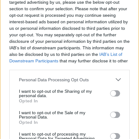
targeted advertising by us, please use the below opt-out
partidos disputados, 6 goles, 7 asistencias y 204 puntos en
section to confirm your selection. Please note that after your
la fase regular de Comunio de Segunda. Normalmente ha
opt-out request is processed you may continue seeing
sido utilizado como extremo izquierdo.
interest-based ads based on personal information utilized by
us or personal information disclosed to third parties prior to
4. Diego Murillo (Defensa, 214 puntos)
your opt-out. You may separately opt-out of the further
disclosure of your personal information by third parties on the
El central de 25 años ha sido el jefe de la defensa
IAB’s list of downstream participants. This information may
malagueña, jugando 40 partidos en total entre liga y
also be disclosed by us to third parties on the
IAB’s List of
playoffs, con 2 goles en su haber. Murillo ha destacado
Downstream Participants
that may further disclose it to other
third parties.
sobre todo por su firmeza en los duelos (4,8 ganados por
partido con un 59% de acierto) y despejes (4,4 por choque).
Please note that this website/app uses one or more Google
Personal Data Processing Opt Outs
services and may gather and store information including but
3. Alfonso Herrero (Portero, 250 puntos)
not limited to your visit or usage behaviour. You may click to
I want to opt-out of the Sharing of my
personal data.
grant or deny consent to Google and its third-party tags to
Opted In
Buena parte del ascenso del Málaga tiene su explicación en
use your data for below specified purposes in below Google
la excepcional temporada del portero toledano. Herrero ha
consent section.
I want to opt-out of the Sale of my
Personal Data.
sido el segundo guardameta con más paradas en la
Opted In
temporada (138) y ha dejado su portería a cero en 13 de los
46 partidos que jugó, alcanzando un total de 250 puntos en
I want to opt-out of processing my
Personal Data for Targeted Advertising.