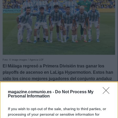
Foto: © imago images / Agencia LOF
El Málaga regresó a Primera División tras ganar los
playoffs de ascenso en LaLiga Hypermotion. Estos han
sido los cinco mejores jugadores del conjunto andaluz
en la temporada de Comunio de 2ª.
magazine.comunio.es -
Do Not Process My
5. Joaquín Muñoz (Centrocampista, 204 puntos)
Personal Information
El polivalente centrocampista de 27 años ha sido muy
If you wish to opt-out of the sale, sharing to third parties, or
importante en el ascenso del equipo boquerón, con 42
processing of your personal or sensitive information for