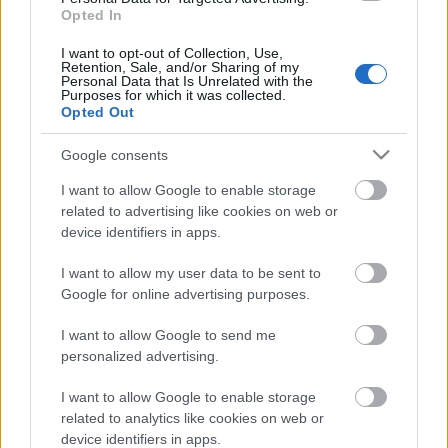
el Comunio de la categoría de plata.
Opted In
I want to opt-out of Collection, Use,
Top 5: los mejores jugadores del Racing en Comunio
Retention, Sale, and/or Sharing of my
de 2ª
Personal Data that Is Unrelated with the
Purposes for which it was collected.
El Racing regresó a Primera
Opted Out
División catorce años después tras
quedar en el primer lugar de
Google consents
LaLiga Hypermotion. Estos han
sido sus cinco mejores jugadores
I want to allow Google to enable storage
en la temporada de Comunio de
related to advertising like cookies on web or
2ª.
device identifiers in apps.
I want to allow my user data to be sent to
2. Chupe (Delantero, 266 puntos)
Google for online advertising purposes.
I want to allow Google to send me
El delantero de 21 años ha sido una de las grandes
personalized advertising.
sensaciones de LaLiga Hypermotion por su olfato goleador.
Acabó la fase regular con 24 goles en 39 partidos, segundo
I want to allow Google to enable storage
related to analytics like cookies on web or
máximo realizador del campeonato tras Sergio Arribas, y
device identifiers in apps.
aportó un gol en la final contra el Almería que dio el ascenso