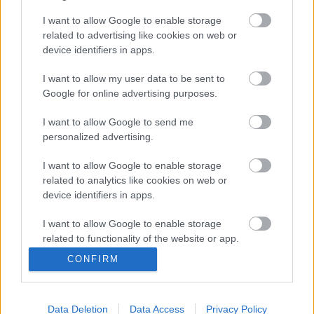
Posible alineación Huesca
I want to allow Google to enable storage
related to advertising like cookies on web or
Alineación:
Álvaro Fernández – Maffeo, Pulido, Siovas,
device identifiers in apps.
Gastón Silva, Javi Galán – Jaime Seoane, Mikel Rico,
Escriche – Rafa Mir, Okazaki.
I want to allow my user data to be sent to
Google for online advertising purposes.
Estos jugadores son baja:
Valera, Pedro Mosquera (lesión
I want to allow Google to send me
muscular), Sandro (lesión muscular), Pablo Insua (COVID-
personalized advertising.
19), Ontiveros (sancionado), Juan Carlos (COVID-19),
Eugeni Valderrama, Luisinho (molestias en la rodilla).
I want to allow Google to enable storage
related to analytics like cookies on web or
Estos jugadores son duda:
device identifiers in apps.
Posibles cambios en la alineación:
la baja de Ontiveros
I want to allow Google to enable storage
puede ser cubierta por Okazaki. Rafa Mir debería volver a la
related to functionality of the website or app.
titularidad tras ser suplente en la jornada 20.
CONFIRM
I want to allow Google to enable storage
¿Aún no juegas a Comunio? Regístrate, ¡gratis!
related to personalization.
Data Deletion
Data Access
Privacy Policy
I want to allow Google to enable storage