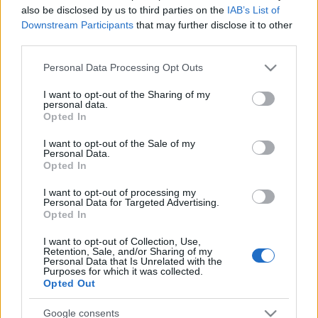
also be disclosed by us to third parties on the
IAB’s List of
de rodilla), Raúl García (lesión de rodilla), Fede San
Downstream Participants
that may further disclose it to other
Emeterio (lesión muscular), Marcos André (pubalgia),
third parties.
Roque Mesa (sancionado), Jota (COVID-19).
Please note that this website/app uses one or more Google
Personal Data Processing Opt Outs
Estos jugadores son duda:
services and may gather and store information including but
not limited to your visit or usage behaviour. You may click to
I want to opt-out of the Sharing of my
personal data.
Posibles cambios en la alineación:
Sergio recupera a
grant or deny consent to Google and its third-party tags to
Opted In
Sergi Guardiola y El Yamiq. El delantero podría ser titular
use your data for below specified purposes in below Google
consent section.
junto a Weissman en la punta de ataque.
I want to opt-out of the Sale of my
Personal Data.
Opted In
¡A pujar! Jugadores rentables tras la jornada 20
I want to opt-out of processing my
Los partidos del sábado de la
Personal Data for Targeted Advertising.
jornada 20 nos dejaron un buen
Opted In
puñado de jugadores que pueden
I want to opt-out of Collection, Use,
ser rentables a partir de ahora
Retention, Sale, and/or Sharing of my
como Joaquín, Isak o Hazard. ¡A
Personal Data that Is Unrelated with the
Purposes for which it was collected.
pujar!
Opted Out
Google consents