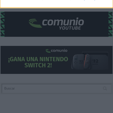
related to security, including authentication
functionality and fraud prevention, and other
user protection.