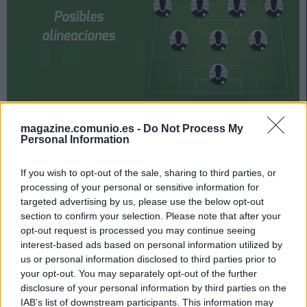
La jornada 21 de LaLiga arranca el viernes 29 de enero.
magazine.comunio.es -
Do Not Process My
¿Quién jugará en el Valladolid? ¿Con qué jugadores
Personal Information
saldrá el Huesca? A continuación, las posibles
alineaciones.
If you wish to opt-out of the sale, sharing to third parties, or
processing of your personal or sensitive information for
Posible alineación Valladolid
targeted advertising by us, please use the below opt-out
section to confirm your selection. Please note that after your
opt-out request is processed you may continue seeing
Alineación:
Masip – Luis Pérez (Hervías), Bruno, Joaquín
interest-based ads based on personal information utilized by
Fernández, Nacho – Óscar Plano, Alcaraz, Michel, Orellana
us or personal information disclosed to third parties prior to
– Weissman, Sergi Guardiola (Toni Villa)
your opt-out. You may separately opt-out of the further
disclosure of your personal information by third parties on the
Estos jugadores son baja:
Javi Sánchez (esguince de
IAB’s list of downstream participants. This information may
tobillo), Saidy Janko (lesión muscular), Kiko Olivas (lesión