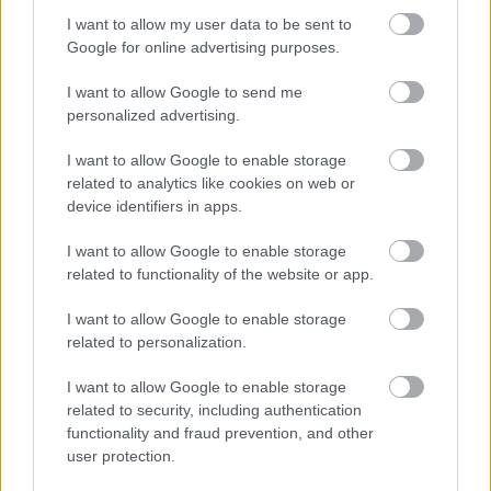
encuentro con Roger Martí por acumulación de
I want to allow my user data to be sent to
amonestaciones. Viendo el calendario granota y el valor de
Google for online advertising purposes.
mercado del delantero (4,5 millones) puede ser buena idea
I want to allow Google to send me
mandarle a Computer para financiar el fichaje de un
personalized advertising.
atacante más regular.
I want to allow Google to enable storage
related to analytics like cookies on web or
¿Se te escapa el título en Comunio? ¡3 consejos para
remontar!
device identifiers in apps.
¿Estás en segundo o tercer lugar
I want to allow Google to enable storage
en Comunio y necesitas remontar?
related to functionality of the website or app.
¿O te interesa subir posiciones en
la tabla y quedar lo más alto
I want to allow Google to enable storage
posible? Si es así, estos 3
related to personalization.
consejos te ayudarán a tener un
final de temporada exitoso.
I want to allow Google to enable storage
related to security, including authentication
functionality and fraud prevention, and other
Roberto Torres (Osasuna, centrocampista, 3.110.000)
user protection.