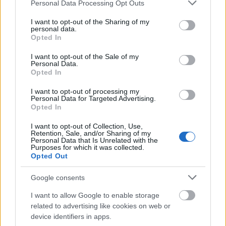
Please note that this website/app uses one or more Google
Personal Data Processing Opt Outs
services and may gather and store information including but
not limited to your visit or usage behaviour. You may click to
I want to opt-out of the Sharing of my
Fernando Niño (Mallorca, delantero, 2.650.000)
personal data.
grant or deny consent to Google and its third-party tags to
Opted In
use your data for below specified purposes in below Google
La
llegada de Muriqi
ha cerrado definitivamente la puerta de
consent section.
I want to opt-out of the Sale of my
la titularidad al delantero cedido por el Villarreal, quien ni
Personal Data.
Opted In
siquiera tuvo minutos en la victoria del Mallorca por 2-1 ante
el Cádiz. Jugadores como Amath, Ángel o Abdón Prats
I want to opt-out of processing my
Personal Data for Targeted Advertising.
están por delante de él en las preferencias de Luis García.
Opted In
¡Hora de mandar a Computer!
I want to opt-out of Collection, Use,
Roger Martí (Levante, delantero, 4.510.000)
Retention, Sale, and/or Sharing of my
Personal Data that Is Unrelated with the
Purposes for which it was collected.
El Levante sufrió un serio correctivo en Getafe y ya está a
Opted Out
12 puntos de la salvación. Pese a que los granotas no
Google consents
bajarán los brazos, tienen el billete a Segunda
prácticamente asegurado y para colmo se enfrentan a Betis,
I want to allow Google to enable storage
Atlético y Celta en las próximas jornadas.
related to advertising like cookies on web or
device identifiers in apps.
Por lo pronto, el técnico no podrá contar para el siguiente