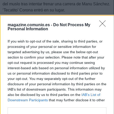
del muslo tras intentar frenar una carrera de Manu Sánchez.
‘Tecatito’ Corona entró en su lugar.
Al igual que en el caso de Ocampos, se desconoce el tipo
magazine.comunio.es -
Do Not Process My
de dolencia del defensa argentino, pero todo apunta a que
Personal Information
podría tener una rotura muscular que le mantendría varias
semanas de baja. Jesús Navas está ya entrenando con el
If you wish to opt-out of the sale, sharing to third parties, or
grupo y se espera que vuelva a una convocatoria en la
processing of your personal or sensitive information for
jornada 24, por lo que puede ser el momento de vender a
targeted advertising by us, please use the below opt-out
Montiel ante una posible bajada de valor.
section to confirm your selection. Please note that after your
opt-out request is processed you may continue seeing
interest-based ads based on personal information utilized by
¡A pujar! Cinco triunfadores de la jornada 23
us or personal information disclosed to third parties prior to
Estos fueron algunos de los
your opt-out. You may separately opt-out of the further
grandes triunfadores en los
disclosure of your personal information by third parties on the
partidos de viernes y sábado de la
IAB’s list of downstream participants. This information may
jornada 23. Con un valor inferior a
also be disclosed by us to third parties on the
IAB’s List of
los 3 millones obtuvieron 7 o más
Downstream Participants
that may further disclose it to other
puntos y podrían revalorizarse en
third parties.
los próximos días.