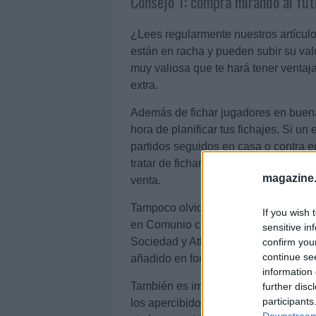
Consejo 1: compra mirando al fut
¿Lees regularmente nuestros artícul
están en racha y pueden subir su val
muy valiosa que te hará tener ventaja
extra.
Además de fichar jugadores en buena 
hora de planificar tus fichajes. Si un 
partidos seguidos en casa o contra e
tratar de fichar a alguno de sus titul
magazine
venta.
Tampoco olvides que aún quedan por 
If you wish 
en Comunio como
jornada extra
, co
sensitive in
Sociedad y Atlético-Levante. Por tant
confirm you
continue se
añadido en forma de puntos y dinero 
information 
También es importante planificar tus 
further disc
participants
los apercibidos de sanción por acu