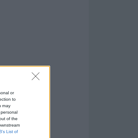
sonal or
ection to
ou may
 personal
out of the
 downstream
B’s List of