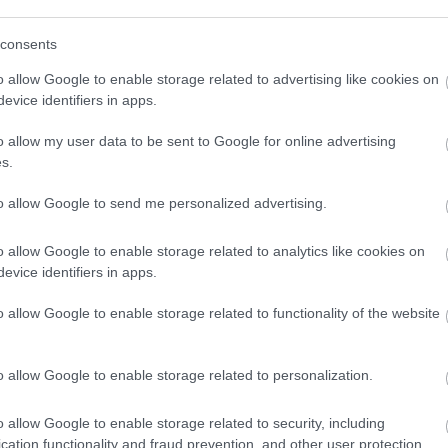
última hora de LaLiga para pescar en el mercado
consents
uelva a competir. Dos ejemplos son
Antoine
 verde en la jornada 24 y un jugador tan decisivo
o allow Google to enable storage related to advertising like cookies on
evice identifiers in apps.
bastante su valor en su periodo de inactividad.
o allow my user data to be sent to Google for online advertising
ha estado lesionado y te puede ayudar a remontar si
s.
o centrocampista en el juego y tiene mucho gol. ¡En
a está por debajo de los 10!
to allow Google to send me personalized advertising.
han dado el rendimiento esperado están los Jan
o allow Google to enable storage related to analytics like cookies on
 Eden Hazard o En-Nesyri. Actualmente tienen un
evice identifiers in apps.
 momento para darles una última oportunidad.
o allow Google to enable storage related to functionality of the website
hajes de invierno, ya que hay un buen puñado de
r’ en tu comunidad si te haces con ellos. Es el
Adama Traoré, Aubameyang, Lo Celso o Bryan Gil,
o allow Google to enable storage related to personalization.
rían dar muchos puntos.
o allow Google to enable storage related to security, including
ién puedes hacer ofertas a tus compañeros de
cation functionality and fraud prevention, and other user protection.