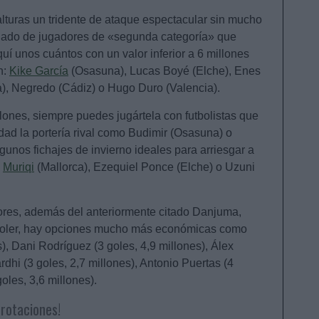
 alturas un tridente de ataque espectacular sin mucho
uñado de jugadores de «segunda categoría» que
uí unos cuántos con un valor inferior a 6 millones
n:
Kike García
(Osasuna), Lucas Boyé (Elche), Enes
a), Negredo (Cádiz) o Hugo Duro (Valencia).
llones, siempre puedes jugártela con futbolistas que
dad la portería rival como Budimir (Osasuna) o
unos fichajes de invierno ideales para arriesgar a
e
Muriqi
(Mallorca), Ezequiel Ponce (Elche) o Uzuni
ores, además del anteriormente citado Danjuma,
s Soler, hay opciones mucho más económicas como
), Dani Rodríguez (3 goles, 4,9 millones), Álex
rdhi (3 goles, 2,7 millones), Antonio Puertas (4
oles, 3,6 millones).
 rotaciones!