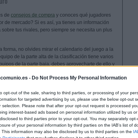
uro
os de
consejos de compra
y conoces qué jugadores
or de mercado? Si es así, ya tienes un información
 sobre tus rivales, pero siempre se necesita un plus
forma, no olvides mirar el calendario del juego a la
equipo de la parte alta de la clasificación tiene varios
quipos de la parte baja, debes aprovecharte de ello y
ares si aparecen en el mercado o un rival les pone en
.comunio.es -
Do Not Process My Personal Information
disputarse tres partidos aplazados y estos cuentan
to opt-out of the sale, sharing to third parties, or processing of your per
ncretamente el Barcelona-Rayo, Mallorca-Real
formation for targeted advertising by us, please use the below opt-out s
o, los futbolistas de esos equipos te darán un valor
r selection. Please note that after your opt-out request is processed y
eing interest-based ads based on personal information utilized by us or
extra.
disclosed to third parties prior to your opt-out. You may separately opt-
fichajes teniendo en cuenta las posibles lesiones y
losure of your personal information by third parties on the IAB’s list of
. This information may also be disclosed by us to third parties on the
IA
mulación de amonestaciones. Siempre hay que tener