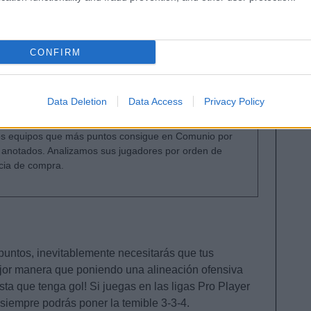
ue pueden salirse en el tramo final de temporada.
selos sin ningún tipo de miramiento si tenéis
s que tirar de tu habilidad negociadora.
CONFIRM
omprar, a quién vender?
real está viviendo una temporada irregular en LaLiga y
Data Deletion
Data Access
Privacy Policy
ornadas disputadas está en el octavo puesto a 4
e la zona Champions. Sin embargo, los 'groguet' son
os equipos que más puntos consigue en Comunio por
s anotados. Analizamos sus jugadores por orden de
cia de compra.
puntos, inevitablemente necesitarás que tus
jor manera que poniendo una alineación ofensiva
ta que tenga gol! Si juegas en las ligas Pro Player
 siempre podrás poner la temible 3-3-4.