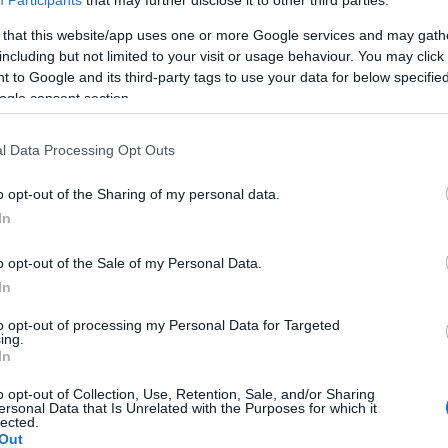
Participants
that may further disclose it to other third parties.
 bajas. ¡No tengas una plantilla de sólo 11
s la cantidad óptima.
 that this website/app uses one or more Google services and may gath
including but not limited to your visit or usage behaviour. You may click 
 to Google and its third-party tags to use your data for below specifi
 jornada 23
ogle consent section.
ugadores han caído lesionados y no estarán
les en la jornada 23. Los repasamos y hablamos del
l Data Processing Opt Outs
ue estarán de baja.
o opt-out of the Sharing of my personal data.
In
o opt-out of the Sale of my Personal Data.
In
riesgo!
to opt-out of processing my Personal Data for Targeted
ing.
frase ‘quién no arriesga, no gana’? Pues en
In
 la letra y más cuando tienes que remontar puntos a
 Liga completados es el momento de jugársela, ya sea
o opt-out of Collection, Use, Retention, Sale, and/or Sharing
ersonal Data that Is Unrelated with the Purposes for which it
dos y a punto de reaparecer o con aquellos
lected.
Out
miento esperado por si resurgen cual Ave Fénix.