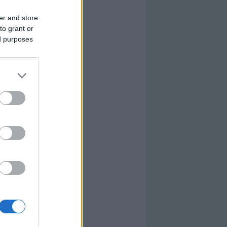
er and store
to grant or
ed purposes