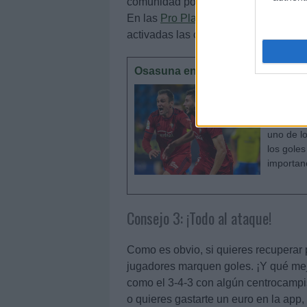
comunidad por jugadores que creas q
En las
Pro Player
es más fácil quitár
activadas las cláusulas. Si no, tendrá
Osasuna en Comunio: ¿A quién c
El Villar
tras 21 j
puntos d
uno de l
los gole
importan
Consejo 3: ¡Todo al ataque!
Como es obvio, si quieres recuperar 
jugadores marquen goles. ¡Y qué me
como el 3-4-3 con algún centrocampis
o quieres gastarte un euro en la app,