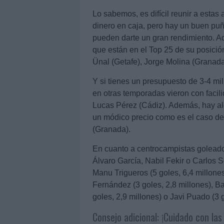
Lo sabemos, es difícil reunir a estas
dinero en caja, pero hay un buen p
pueden darte un gran rendimiento. Aq
que están en el Top 25 de su posició
Ünal (Getafe), Jorge Molina (Granad
Y si tienes un presupuesto de 3-4 mi
en otras temporadas vieron con facili
Lucas Pérez (Cádiz). Además, hay alg
un módico precio como es el caso d
(Granada).
En cuanto a centrocampistas golead
Álvaro García, Nabil Fekir o Carlo
Manu Trigueros (5 goles, 6,4 millones
Fernández (3 goles, 2,8 millones), Ba
goles, 2,9 millones) o Javi Puado (3 g
Consejo adicional: ¡Cuidado con las