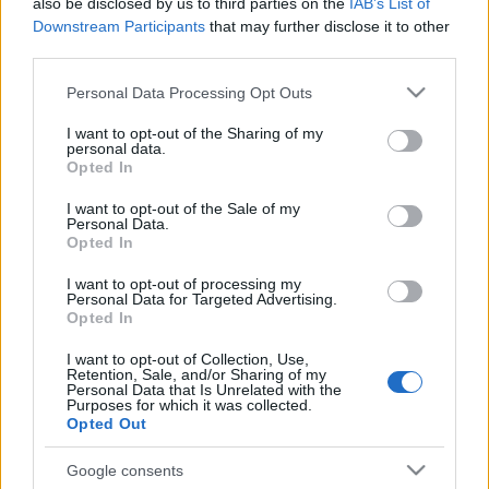
also be disclosed by us to third parties on the
IAB’s List of
Estos jugadores son duda
: Capoue, Juan Foyth, Paco
Downstream Participants
that may further disclose it to other
Alcácer, Rubén Peña.
third parties.
Posibles cambios en la alineación
: posibles rotaciones
Please note that this website/app uses one or more Google
Personal Data Processing Opt Outs
tras el partido de Europa League ante el Arsenal. Emery
services and may gather and store information including but
puede dar descanso a casi todo el once titular, aunque hay
not limited to your visit or usage behaviour. You may click to
I want to opt-out of the Sharing of my
personal data.
grant or deny consent to Google and its third-party tags to
dudas en algunas posiciones por las lesiones. Capoué se
Opted In
use your data for below specified purposes in below Google
lesionó en el partido europeo y eso puede suponer que
consent section.
I want to opt-out of the Sale of my
Emery decida no arriesgar con la titularidad de Coquelin,
Personal Data.
alineando en ese puesto a Funes Mori. Foyth, también
Opted In
lesionado en el partido ante los Gunners, será baja casi con
I want to opt-out of processing my
total seguridad.
Personal Data for Targeted Advertising.
Opted In
Actualidad Comunio: los lesionados de la jornada 32
I want to opt-out of Collection, Use,
Retention, Sale, and/or Sharing of my
Ander Capa sufre una rotura
Personal Data that Is Unrelated with the
parcial del ligamento lateral interno
Purposes for which it was collected.
Opted Out
de su rodilla derecha y se perderá
lo que resta de temporada.
Google consents
Repasamos el resto de lesionados