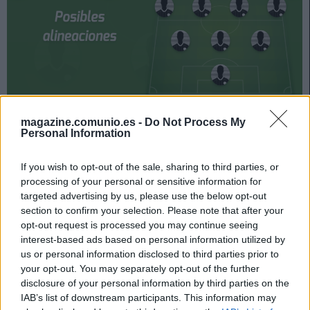
Villarreal y Getafe se enfrentan el próximo domingo a las
magazine.comunio.es -
Do Not Process My
Personal Information
16:15 horas. ¿Quién jugará en los locales? ¿Con qué
alineación saldrán los de Getafe? A continuación, las
If you wish to opt-out of the sale, sharing to third parties, or
posibles alineaciones del Villarreal-Getafe.
processing of your personal or sensitive information for
Villarreal
targeted advertising by us, please use the below opt-out
section to confirm your selection. Please note that after your
opt-out request is processed you may continue seeing
Posible alineación
: Asenjo – Mario Gaspar, Funes Mori,
interest-based ads based on personal information utilized by
Pau Torres (Albiol), Estupiñán (Moreno) – Coquelin, Parejo,
us or personal information disclosed to third parties prior to
Moi Gómez, Yéremi (Chukwueze) – Bacca, Gerard Moreno.
your opt-out. You may separately opt-out of the further
disclosure of your personal information by third parties on the
Estos jugadores son baja
: Iborra, Trigueros (sancionado).
IAB’s list of downstream participants. This information may