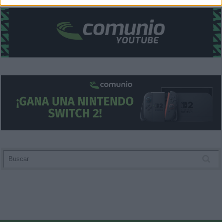
related to security, including authentication
functionality and fraud prevention, and other
user protection.