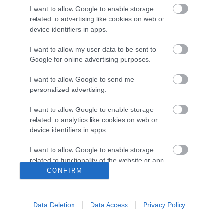
de la jornada 32.
I want to allow Google to enable storage
related to advertising like cookies on web or
device identifiers in apps.
Getafe
I want to allow my user data to be sent to
Google for online advertising purposes.
Posible alineación
: David Soria – Damián Suárez, Timor,
Djené, Olivera – Nyom, Arambarri, Maksimovic, Cucurella –
I want to allow Google to send me
Mata, Enes Unal.
personalized advertising.
Estos jugadores son baja
: Cucho Hernández, Cabaco.
I want to allow Google to enable storage
related to analytics like cookies on web or
Estos jugadores son duda
:
device identifiers in apps.
Posibles cambios en la alineación
: Bordalás repetirá el
I want to allow Google to enable storage
mismo once que venció en Huesca.
related to functionality of the website or app.
CONFIRM
¿Aún no juegas a Comunio? Regístrate, ¡gratis!
I want to allow Google to enable storage
related to personalization.
Data Deletion
Data Access
Privacy Policy
I want to allow Google to enable storage