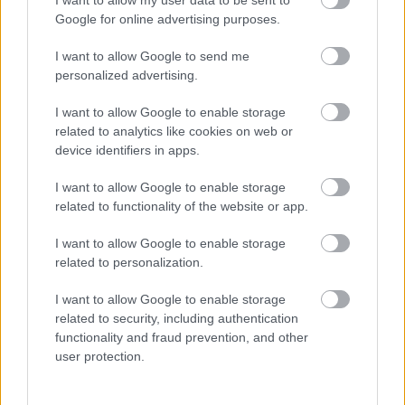
sigue azotando a los clubes de
Google for online advertising purposes.
LaLiga. Repasamos las últimas
bajas.
I want to allow Google to send me
personalized advertising.
I want to allow Google to enable storage
related to analytics like cookies on web or
Karim Rekik (Sevilla, defensa, 520.000)
device identifiers in apps.
Una apuesta ideal para los amantes del riesgo. Con
I want to allow Google to enable storage
Escudero y Acuña lesionados, Lopetegui tendrá que
related to functionality of the website or app.
inventarse un lateral izquierdo para el encuentro ante el
I want to allow Google to enable storage
Huesca del próximo sábado.
related to personalization.
Karim Rekik fue quien sustituyó a Escudero en el partido
I want to allow Google to enable storage
ante el Krasnodar, por lo que puede ser la opción elegida
related to security, including authentication
por el técnico vasco para ese partido. El neerlandés aún no
functionality and fraud prevention, and other
ha disputado minutos esta temporada.
user protection.