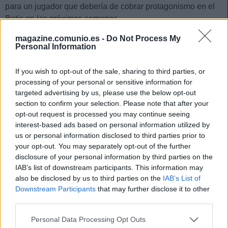
para un jugador que debería de cobrar protagonismo en el
Betis en las próximas semanas.
magazine.comunio.es -
Do Not Process My
¡Compra! Puntos por poco dinero para tu centro del
Personal Information
campo
¿Necesitas buenos
If you wish to opt-out of the sale, sharing to third parties, or
centrocampistas para tu equipo
processing of your personal or sensitive information for
Comunio y que no sea
targeted advertising by us, please use the below opt-out
excesivamente caros? Te
section to confirm your selection. Please note that after your
dejamos cuatro que juegan
opt-out request is processed you may continue seeing
habitualmente y valen menos de 3
interest-based ads based on personal information utilized by
millones. ¡Puntos por poco dinero
us or personal information disclosed to third parties prior to
para tu centro del campo!
your opt-out. You may separately opt-out of the further
disclosure of your personal information by third parties on the
IAB’s list of downstream participants. This information may
Pedro Bigas (Eibar, defensa, 820.000)
also be disclosed by us to third parties on the
IAB’s List of
Downstream Participants
that may further disclose it to other
third parties.
El defensor volvió a la titularidad la pasada jornada y rindió
a buen nivel en el empate armero ante el Getafe,
Please note that this website/app uses one or more Google
Personal Data Processing Opt Outs
consiguiendo 6 puntos Comunio. Lo normal es que siga de
services and may gather and store information including but