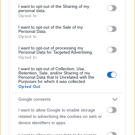
not limited to your visit or usage behaviour. You may click to
I want to opt-out of the Sharing of my
titular en la visita del Eibar a Heliópolis.
personal data.
grant or deny consent to Google and its third-party tags to
Opted In
La temporada pasada promedió 4,82 puntos por partido, por
use your data for below specified purposes in below Google
consent section.
lo que puede ser más que un refuerzo de última hora y
I want to opt-out of the Sale of my
Personal Data.
hacerse un hueco en tu equipo.
Opted In
Marcos Mauro (Cádiz, defensa, 780.000)
I want to opt-out of processing my
Personal Data for Targeted Advertising.
Opted In
El argentino volverá a suplir, casi con total seguridad, la
baja de Cala en el centro de la defensa del Cádiz. Por casi
I want to opt-out of Collection, Use,
Retention, Sale, and/or Sharing of my
800.000 euros, un buen parche para esta jornada. Además,
Personal Data that Is Unrelated with the
los amarillos juegan como visitantes y ahí suelen rendir
Purposes for which it was collected.
Opted Out
mejor que como locales, con 4 victorias en 5 partidos y
cuatro veces la portería a cero.
Google consents
I want to allow Google to enable storage
Actualidad Comunio: Silva, Gayà.....sigue la plaga de
related to advertising like cookies on web or
lesiones
device identifiers in apps.
David Silva, Gayà, Montoro, Aitor
Fernández....la plaga de lesiones
I want to allow my user data to be sent to