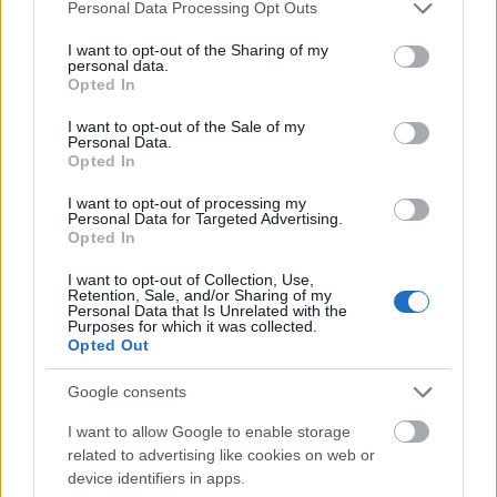
Please note that this website/app uses one or more Google
Personal Data Processing Opt Outs
Real Madrid 4 – Real Sociedad 1 (Camavinga, Modric, Benzema pen.,
services and may gather and store information including but
Asensio; Oyarzabal pen.)
not limited to your visit or usage behaviour. You may click to
I want to opt-out of the Sharing of my
Cádiz 2 – Rayo 0 (Rubén Alcaraz, Idrissi)
personal data.
grant or deny consent to Google and its third-party tags to
Elche 1 – Barcelona 2 (Fidel; Ferran Torres, Depay pen.)
Opted In
use your data for below specified purposes in below Google
Celta 4 – Mallorca 3 (Iago Aspas x2 -1 pen.-, Denis Suárez, Galhardo;
consent section.
Giovanni, Aidoo p.p., Salva Sevilla pen.)
I want to opt-out of the Sale of my
Personal Data.
Betis 1 – Atlético 3 (Tello; Joao Félix x2, Lemar)
Opted In
Athletic 3 – Levante 1 (Vesga, Iñaki Williams, Zarraga pen.; De Frutos)
I want to opt-out of processing my
Personal Data for Targeted Advertising.
Tendencias de mercado - febrero: los fichajes siguen
Opted In
pisando fuerte
La tendencia de mercado ha sido
I want to opt-out of Collection, Use,
Retention, Sale, and/or Sharing of my
alcista en febrero, con una subida
Personal Data that Is Unrelated with the
general de 29 millones. Los nuevos
Purposes for which it was collected.
fichajes de invierno fueron los
Opted Out
principales artífices de este
incremento en los precios, en
Google consents
especial los jugadores del Barça
I want to allow Google to enable storage
Aubameyang y Adama Traoré.
related to advertising like cookies on web or
device identifiers in apps.