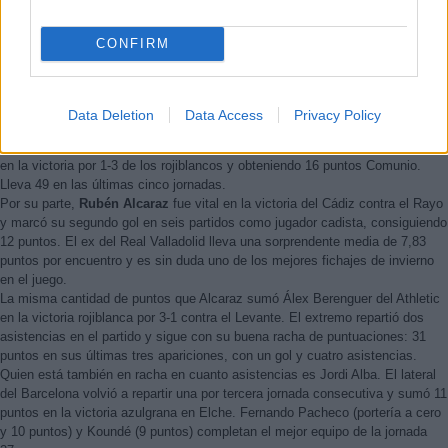
algunos de los grandes triunfadores
de la jornada 26 de Comunio. ¡A
CONFIRM
fichar antes de que se revaloricen!
Data Deletion
Data Access
Privacy Policy
Joao Félix
fue otro de los nombres destacados del fin de semana. El
portugués mostró su gran estado de forma firmando un doblete ante el Betis
en la victoria por 1-3 de los rojiblancos y obteniendo 16 puntos Comunio.
Lleva 49 en las últimas cinco jornadas.
Por su parte,
Rubén Alcaraz
fue vital en la victoria del Cádiz contra el Rayo
y marcó su segundo gol en seis partidos como jugador cadista, consiguiendo
12 puntos. El ex del Real Valladolid lleva una sorprendente media de 7,83
puntos por encuentro y es sin duda uno de los mejores fichajes de invierno
en el juego.
La misma cantidad de puntos que Alcaraz sumó Álex Berenguer del Athletic
en la victoria rojiblanca por 3-1 contra el Levante. El extremo repartió dos
asistencias en el partido y sigue con su buena racha de puntuaciones: 31
puntos en sus últimas tres apariciones, con un gol y cuatro asistencias.
Quien está también en racha en cuanto asistencias es Jordi Alba. El lateral
del Barcelona volvió a repartir una por tercera jornada consecutiva y sumó 11
puntos en la victoria azulgrana en Elche. Fernando Pacheco (portería a cero
y 10 puntos) y Koundé (9 puntos) completan el mejor equipo de la jornada