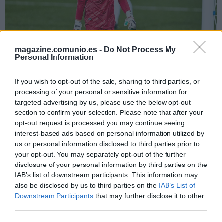
magazine.comunio.es -
Do Not Process My
Personal Information
If you wish to opt-out of the sale, sharing to third parties, or
processing of your personal or sensitive information for
Image 1 De 11
targeted advertising by us, please use the below opt-out
section to confirm your selection. Please note that after your
Portero: Fernando Pacheco (Alavés) - 10 puntos | Foto: Imago
opt-out request is processed you may continue seeing
interest-based ads based on personal information utilized by
us or personal information disclosed to third parties prior to
your opt-out. You may separately opt-out of the further
disclosure of your personal information by third parties on the
Los resultados de la jornada
IAB’s list of downstream participants. This information may
Alavés 0 – Sevilla 0
also be disclosed by us to third parties on the
IAB’s List of
Osasuna 1 – Villarreal 0 (Chimy Ávila)
Downstream Participants
that may further disclose it to other
Espanyol 2 – Getafe 0 (Cabrera, Cabaco p.p.)
third parties.
Valencia 3 – Granada 1 (Guedes, Carlos Soler pen., Maxi Gómez;
Guillamón p.p.)