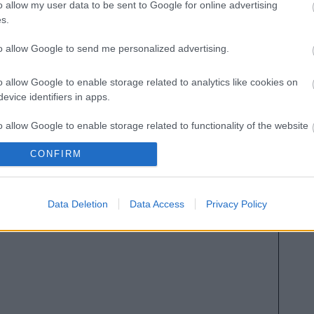
 Laguardia, Rodrigo Ely, Duarte – Édgar Méndez,
o allow my user data to be sent to Google for online advertising
s.
ez.
to allow Google to send me personalized advertising.
Battaglia (sancionado), Manu García (COVID-19),
 (sancionado).
o allow Google to enable storage related to analytics like cookies on
evice identifiers in apps.
ene varias bajas en la posición de mediocentro por
o allow Google to enable storage related to functionality of the website
siendo titular Édgar en banda derecha. Tampoco se
 y jugar con tres defensas.
CONFIRM
o allow Google to enable storage related to personalization.
o allow Google to enable storage related to security, including
Data Deletion
Data Access
Privacy Policy
cation functionality and fraud prevention, and other user protection.