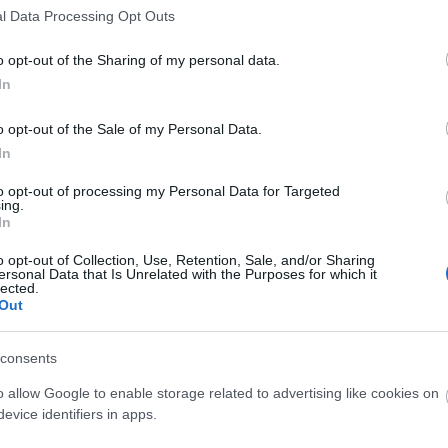
Sandro.
l Data Processing Opt Outs
o opt-out of the Sharing of my personal data.
In
gridulce empate en Granada, Michel podría introducir
asada jornada, entrará por Sandro, baja de última
o opt-out of the Sale of my Personal Data.
In
to opt-out of processing my Personal Data for Targeted
ables tras la jornada 12
ing.
In
nco jugadores han dado muchos puntos en la jornada
rían ser rentables para las próximas semanas, ya sea
o opt-out of Collection, Use, Retention, Sale, and/or Sharing
apacidad para seguir puntuando bien o por una
ersonal Data that Is Unrelated with the Purposes for which it
subida de su valor de mercado.
lected.
Out
consents
o allow Google to enable storage related to advertising like cookies on
evice identifiers in apps.