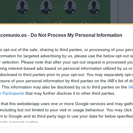
.comunio.es -
Do Not Process My Personal Information
to opt-out of the sale, sharing to third parties, or processing of your per
formation for targeted advertising by us, please use the below opt-out s
r selection. Please note that after your opt-out request is processed y
eing interest-based ads based on personal information utilized by us or
disclosed to third parties prior to your opt-out. You may separately opt-
 2020/21 comienza el viernes 11 de diciembre.
losure of your personal information by third parties on the IAB’s list of
qué alineación saldrá el Alavés? A continuación,
. This information may also be disclosed by us to third parties on the
IA
Participants
that may further disclose it to other third parties.
 that this website/app uses one or more Google services and may gath
including but not limited to your visit or usage behaviour. You may click 
 to Google and its third-party tags to use your data for below specifi
eo, Siovas, Pulido, Javi Galán – Mosquera, Mikel
ogle consent section.
ir, Okazaki.