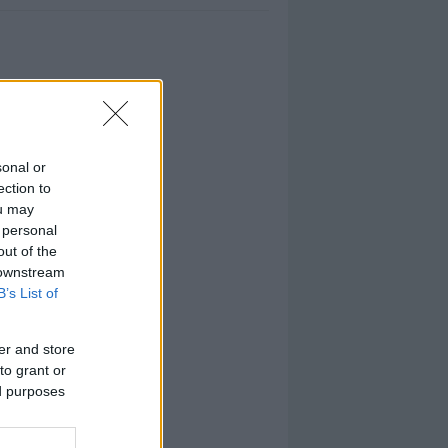
sonal or
ection to
ou may
 personal
out of the
 downstream
B’s List of
er and store
to grant or
ed purposes