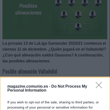
La jornada 13 de LaLiga Santander 2020/21 comienza el
viernes 11 de diciembre. ¿Quién jugará en el Valladolid?
¿Con qué alineación saldrá Osasuna? A continuación,
las posibles alineaciones.
Posible alineación Valladolid
Alineación:
Masip – Hervías, Joaquín, Bruno, Nacho –
magazine.comunio.es -
Do Not Process My
Plano, Alcaraz, Fede San Emeterio (Mesa), Orellana – Sergi
Personal Information
Guardiola (Jota), Marcos André.
If you wish to opt-out of the sale, sharing to third parties, or
Estos jugadores son baja:
Kiko Olivas (lesión de rodilla).
processing of your personal or sensitive information for