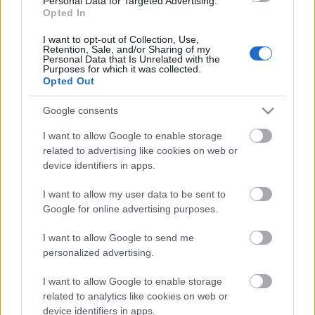
Personal Data for Targeted Advertising.
su valor de mercado.
Opted In
I want to opt-out of Collection, Use,
Posible alineación Osasuna
Retention, Sale, and/or Sharing of my
Personal Data that Is Unrelated with the
Purposes for which it was collected.
Opted Out
Alineación:
Herrera – Roncaglia (Nacho Vidal), Aridane,
David García, Íñigo Pérez (Juan Cruz) – Roberto Torres,
Google consents
Moncayola, Oier, Rubén García – Calleri, Budimir.
I want to allow Google to enable storage
Estos jugadores son baja:
Jony Rodríguez (lesión
related to advertising like cookies on web or
muscular), Lucas Torró, Adrián López (lesión muscular),
device identifiers in apps.
Chimy Ávila, Juan Pérez.
I want to allow my user data to be sent to
Estos jugadores son duda:
Google for online advertising purposes.
Cambios en la alineación:
la mala racha del equipo puede
I want to allow Google to send me
provocar cambios en el once. Los laterales podrían cambiar,
personalized advertising.
jugando Nacho Vidal y Cruz. Oier debería recuperar la
I want to allow Google to enable storage
titularidad tras ser suplente ante el Betis. Calleri podría
related to analytics like cookies on web or
acompañar a Budimir en la punta de ataque.
device identifiers in apps.