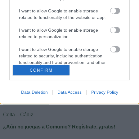
Valladolid – Osasuna
I want to allow Google to enable storage
related to functionality of the website or app.
Valencia – Athletic
Getafe – Sevilla
I want to allow Google to enable storage
related to personalization.
Huesca – Alavés
I want to allow Google to enable storage
Real Madrid – Atlético
related to security, including authentication
functionality and fraud prevention, and other
Real Sociedad – Eibar
user protection.
CONFIRM
Betis – Villarreal
Elche – Granada
Data Deletion
Data Access
Privacy Policy
Barcelona – Levante
Celta – Cádiz
¿Aún no juegas a Comunio? Regístrate, ¡gratis!