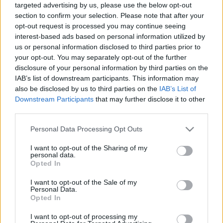
targeted advertising by us, please use the below opt-out
Estos jugadores son duda:
Sergi Guardiola (molestias
section to confirm your selection. Please note that after your
musculares).
opt-out request is processed you may continue seeing
interest-based ads based on personal information utilized by
Cambios en la alineación:
Sergio recuperará a Orellana
us or personal information disclosed to third parties prior to
para el partido ante Osasuna, por lo que podría volver al
your opt-out. You may separately opt-out of the further
once que consiguió 7 de 9 puntos antes de la visita al
disclosure of your personal information by third parties on the
Wanda Metropolitano. San Emeterio o Roque Mesa, duda
IAB’s list of downstream participants. This information may
en el centro del campo. Joaquín tiene molestias, pero se
also be disclosed by us to third parties on the
IAB’s List of
espera que llegue al partido. Sergi Guardiola es duda, pero
Downstream Participants
that may further disclose it to other
third parties.
probablemente fuerce para llegar al encuentro.
Please note that this website/app uses one or more Google
Personal Data Processing Opt Outs
¡A comprar! Cinco jugadores rentables tras la
services and may gather and store information including but
jornada 12
not limited to your visit or usage behaviour. You may click to
I want to opt-out of the Sharing of my
personal data.
grant or deny consent to Google and its third-party tags to
Estos cinco jugadores han dado
Opted In
use your data for below specified purposes in below Google
muchos puntos en la jornada 12 y
consent section.
podrían ser rentables para las
I want to opt-out of the Sale of my
Personal Data.
próximas semanas, ya sea por su
Opted In
capacidad para seguir puntuando
bien o por una posible subida de
I want to opt-out of processing my